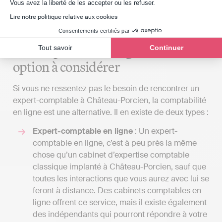
Axeptio consent
Vous avez la liberté de les accepter ou les refuser.
répondent pas à vos attentes, même si cela
signifie vous déplacer uniquement pour les
Lire notre politique relative aux cookies
rencontres importantes.
Consentements certifiés par
La comptabilité en ligne : une
Tout savoir
Continuer
option à considérer
Si vous ne ressentez pas le besoin de rencontrer un
expert-comptable à Château-Porcien, la comptabilité
en ligne est une alternative. Il en existe de deux types :
Expert-comptable en ligne
: Un expert-
comptable en ligne, c’est à peu près la même
chose qu’un cabinet d’expertise comptable
classique implanté à Château-Porcien, sauf que
toutes les interactions que vous aurez avec lui se
feront à distance. Des cabinets comptables en
ligne offrent ce service, mais il existe également
des indépendants qui pourront répondre à votre