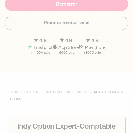
Démarrer
Prendre rendez-vous
4.8
4.9
4.8
Trustpilot
App Store
Play Store
+14 000 avis
+6000 avis
+3000 avis
CABINET D'EXPERT-COMPTABLE
/
ARDENNES
/ CHATEAU-PORCIEN
- 08360
Indy Option Expert-Comptable