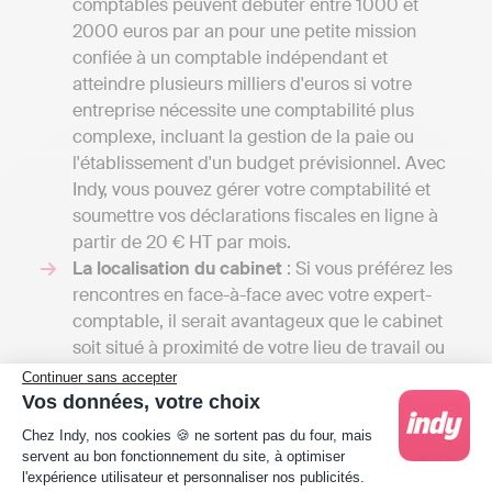
comptables peuvent débuter entre 1000 et
2000 euros par an pour une petite mission
confiée à un comptable indépendant et
atteindre plusieurs milliers d'euros si votre
entreprise nécessite une comptabilité plus
complexe, incluant la gestion de la paie ou
l'établissement d'un budget prévisionnel. Avec
Indy, vous pouvez gérer votre comptabilité et
soumettre vos déclarations fiscales en ligne à
partir de 20 € HT par mois.
La localisation du cabinet
: Si vous préférez les
rencontres en face-à-face avec votre expert-
comptable, il serait avantageux que le cabinet
soit situé à proximité de votre lieu de travail ou
de votre domicile. Cependant, il ne faudrait pas
Continuer sans accepter
compromettre la qualité du service au profit de
Vos données, votre choix
la commodité. Parfois, il peut être plus judicieux
Plateforme de Gestion du Consentement : Person
Chez Indy, nos cookies 🍪 ne sortent pas du four, mais
de demander un devis à un cabinet des
servent au bon fonctionnement du site, à optimiser
Ardennes si ceux de Château-Porcien ne
l'expérience utilisateur et personnaliser nos publicités.