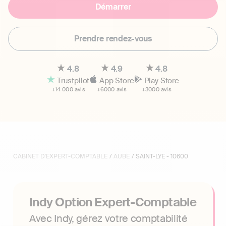
Démarrer
Prendre rendez-vous
4.8
4.9
4.8
Trustpilot
App Store
Play Store
+14 000 avis
+6000 avis
+3000 avis
CABINET D'EXPERT-COMPTABLE
/
AUBE
/ SAINT-LYE - 10600
Indy Option Expert-Comptable
Avec Indy, gérez votre comptabilité