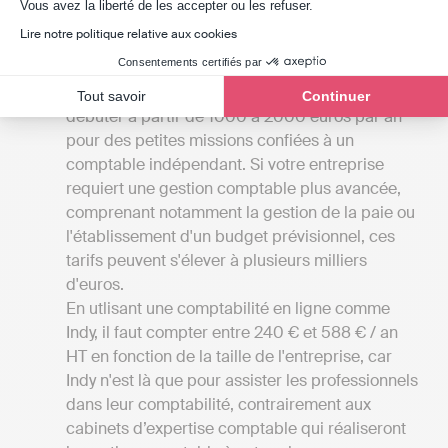
Axeptio consent
Vous avez la liberté de les accepter ou les refuser.
complète des différentes prestations
Lire notre politique relative aux cookies
disponibles à Saint-Lyé.
Consentements certifiés par
Les tarifs
: Les tarifs associés aux services des
cabinets d'experts-comptables d'Aube peuvent
Tout savoir
Continuer
débuter à partir de 1000 à 2000 euros par an
pour des petites missions confiées à un
comptable indépendant. Si votre entreprise
requiert une gestion comptable plus avancée,
comprenant notamment la gestion de la paie ou
l'établissement d'un budget prévisionnel, ces
tarifs peuvent s'élever à plusieurs milliers
d'euros.
En utlisant une comptabilité en ligne comme
Indy, il faut compter entre 240 € et 588 € / an
HT en fonction de la taille de l'entreprise, car
Indy n'est là que pour assister les professionnels
dans leur comptabilité, contrairement aux
cabinets d’expertise comptable qui réaliseront