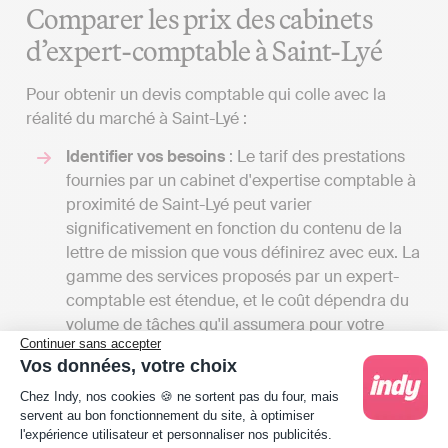
Comparer les prix des cabinets
d’expert-comptable à Saint-Lyé
Pour obtenir un devis comptable qui colle avec la
réalité du marché à Saint-Lyé :
Identifier vos besoins
: Le tarif des prestations
fournies par un cabinet d'expertise comptable à
proximité de Saint-Lyé peut varier
significativement en fonction du contenu de la
lettre de mission que vous définirez avec eux. La
gamme des services proposés par un expert-
comptable est étendue, et le coût dépendra du
volume de tâches qu'il assumera pour votre
Continuer sans accepter
compte. En engageant des conversations avec
Vos données, votre choix
plusieurs spécialistes, vous aurez l'opportunité
Plateforme de Gestion du Consentement : Person
de recevoir divers devis et de comparer les
Chez Indy, nos cookies 🍪 ne sortent pas du four, mais
servent au bon fonctionnement du site, à optimiser
tarifs en fonction des services offerts. Cela vous
l'expérience utilisateur et personnaliser nos publicités.
permettra également d'avoir une vision