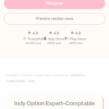
Démarrer
Prendre rendez-vous
4.8
4.9
4.8
Trustpilot
App Store
Play Store
+14 000 avis
+6000 avis
+3000 avis
CABINET D'EXPERT-COMPTABLE
/
AVEYRON
/ SEBAZAC-
CONCOURES - 12740
Indy Option Expert-Comptable