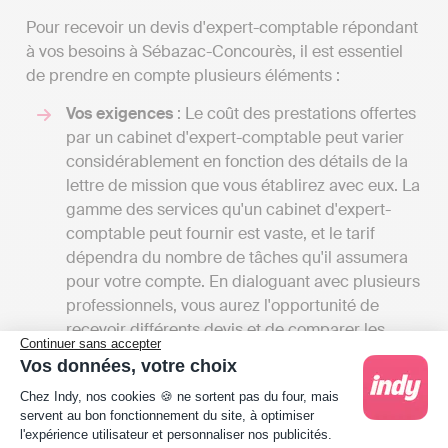
Pour recevoir un devis d'expert-comptable répondant
à vos besoins à Sébazac-Concourès, il est essentiel
de prendre en compte plusieurs éléments :
Vos exigences
: Le coût des prestations offertes
par un cabinet d'expert-comptable peut varier
considérablement en fonction des détails de la
lettre de mission que vous établirez avec eux. La
gamme des services qu'un cabinet d'expert-
comptable peut fournir est vaste, et le tarif
dépendra du nombre de tâches qu'il assumera
pour votre compte. En dialoguant avec plusieurs
professionnels, vous aurez l'opportunité de
recevoir différents devis et de comparer les
Continuer sans accepter
coûts par rapport aux services offerts. Cela vous
Vos données, votre choix
donnera également une vue d'ensemble des
Plateforme de Gestion du Consentement : Person
Chez Indy, nos cookies 🍪 ne sortent pas du four, mais
différentes prestations disponibles à Sébazac-
servent au bon fonctionnement du site, à optimiser
Concourès.
l'expérience utilisateur et personnaliser nos publicités.