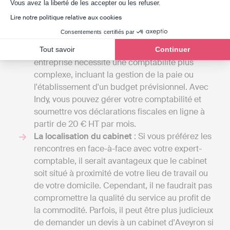
Les tarifs
: Les frais des cabinets d'experts-
Axeptio consent
Vous avez la liberté de les accepter ou les refuser.
comptables peuvent débuter entre 1000 et
Lire notre politique relative aux cookies
2000 euros par an pour une petite mission
Consentements certifiés par
confiée à un comptable indépendant et
atteindre plusieurs milliers d'euros si votre
Tout savoir
Continuer
entreprise nécessite une comptabilité plus
complexe, incluant la gestion de la paie ou
l'établissement d'un budget prévisionnel. Avec
Indy, vous pouvez gérer votre comptabilité et
soumettre vos déclarations fiscales en ligne à
partir de 20 € HT par mois.
La localisation du cabinet
: Si vous préférez les
rencontres en face-à-face avec votre expert-
comptable, il serait avantageux que le cabinet
soit situé à proximité de votre lieu de travail ou
de votre domicile. Cependant, il ne faudrait pas
compromettre la qualité du service au profit de
la commodité. Parfois, il peut être plus judicieux
de demander un devis à un cabinet d'Aveyron si