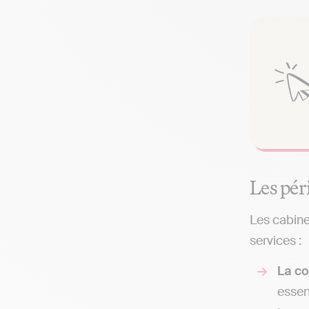
Les pér
Les cabine
services :
La co
essen