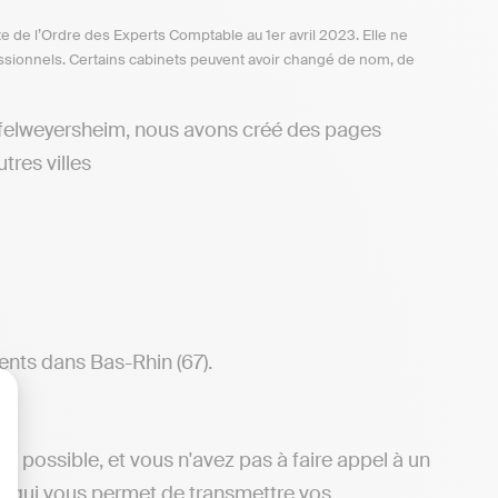
te de l’Ordre des Experts Comptable au 1er avril 2023. Elle ne
ofessionnels. Certains cabinets peuvent avoir changé de nom, de
ffelweyersheim, nous avons créé des pages
tres villes
ents dans Bas-Rhin (67).
lisez vos Options
t possible, et vous n'avez pas à faire appel à un
dy, qui vous permet de transmettre vos