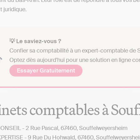
t du Bas-Rhin. Leur rôle est de répondre à tous vos bes
t juridique.
💡 Le saviez-vous ?
Confier sa comptabilité à un expert-comptable de S
Optez dès aujourd'hui pour une solution en ligne c
Essayer Gratuitement
nets comptables à Sou
NSEIL - 2 Rue Pascal, 67460, Souffelweyersheim
PERTISE - 9 Rue Du Hohwald, 67460, Souffelweyershe