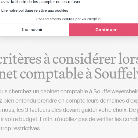
Axeptio consent
avez la liberté de les accepter ou les refuser.
ns fiscales et de vous rendre autonome pour votre com
Lire notre politique relative aux cookies
our de Souffelweyersheim ou d'autres villes) qui réaliser
Consentements certifiés par
Tout savoir
Continuer
critères à considérer lo
net comptable à Souff
us cherchez un cabinet comptable à Souffelweyersheim ou 
 bien entendu prendre en compte leurs domaines d'experti
n nous, les 3 facteurs clés devant guider votre choix. De 
à votre budget. Enfin, n'oubliez pas de vérifier les cond
trop restrictives.