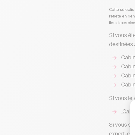
Cette sélectio
reflète en rie
lieu d'exercic
Si vous êt
destinées 
Cabin
Cabi
Cabin
Cabin
Si vous le
Cabin
Si vous so
expert-com