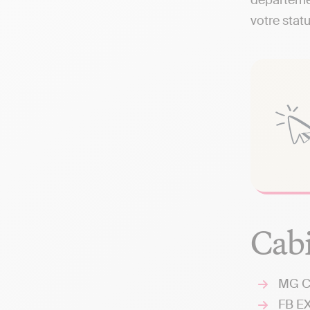
départemen
votre statu
Cabi
MG CO
FB EX