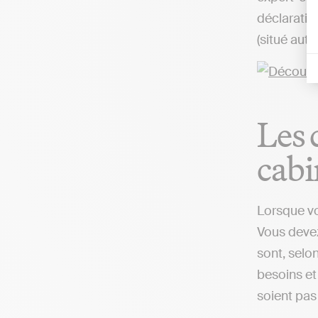
déclaratio
(situé aut
Les 
cabi
Lorsque vo
Vous devez
sont, selo
besoins et 
soient pas 