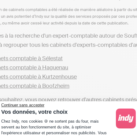
n de cabinets comptables a été réalisée de manière aléatoire à partir du si
n un avis potentiel d’Indy sur la qualité des services proposés par ces pr
e, ou même avoir cessé leur activité depuis la date de cette publication.
es à la recherche d'un expert-comptable autour de Sou
à regrouper tous les cabinets d'experts-comptables d'au
ets comptable à Sélestat
nets comptable à Haguenau
ets comptable à Kurtzenhouse
ets comptable à Boofzheim
 souhaitez, vous pouvez retrouver d'autres cabinets prés
Continuer sans accepter
Vos données, votre choix
ets comptable dans le Bas-Rhin
Plateforme de Gestion du Consentement : Personna
Chez Indy, nos cookies 🍪 ne sortent pas du four, mais
uhaitez faire votre comptabilité en ligne vous-même, c'es
servent au bon fonctionnement du site, à optimiser
l'expérience utilisateur et personnaliser nos publicités. Vous
ptable. Il existe plusieurs solutions en ligne, tels qu'In