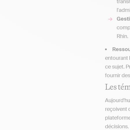
trans
l'adm
Gesti
compt
Rhin.
Resso
entourant 
ce sujet. 
fournir de
Les tém
Aujourd'hu
reçoivent 
plateforme
décisions.