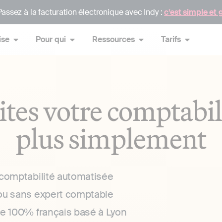
assez à la facturation électronique avec Indy :
c’est simple et 
ise
Pour qui
Ressources
Tarifs
ites votre comptabil
plus simplement
 comptabilité automatisée
ou sans expert comptable
ce 100% français basé à Lyon