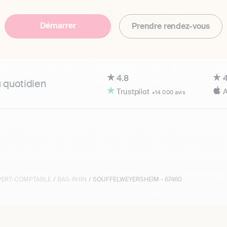
Démarrer
Prendre rendez-vous
4.8
4
u quotidien
Trustpilot
A
+14 000 avis
XPERT-COMPTABLE
/
BAS-RHIN
/ SOUFFELWEYERSHEIM - 67460