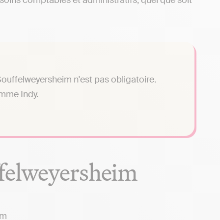
oins comptables et administratifs, quel que soit
ouffelweyersheim n'est pas obligatoire.
omme Indy.
ffelweyersheim
im