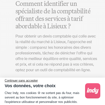
Comment identifier un
spécialiste de la comptabilité
offrant des services à tarif
abordable à Lisieux ?
Pour obtenir un devis comptable qui colle avec
la réalité du marché à Lisieux, l'approche est
simple : comparez les honoraires des divers
professionnels, tâchez de dénicher l'offre qui
offre le meilleur équilibre entre qualité, services
et prix, et si cela ne répond pas à vos critères,
optez pour un outil de comptabilité en ligne.
Comparer les prix des cabinets
Continuer sans accepter
d’expert-comptable à Lisieux
Vos données, votre choix
Plateforme de Gestion du Consentement : Person
Chez Indy, nos cookies 🍪 ne sortent pas du four, mais
Pour obtenir un devis de cabinet comptable qui
servent au bon fonctionnement du site, à optimiser
l'expérience utilisateur et personnaliser nos publicités.
reflète la réalité du marché à Lisieux, plusieurs