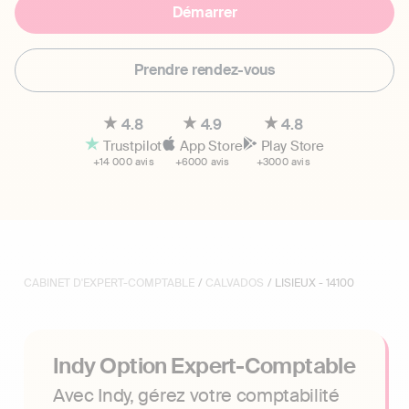
Démarrer
Prendre rendez-vous
4.8
4.9
4.8
Trustpilot
App Store
Play Store
+14 000 avis
+6000 avis
+3000 avis
CABINET D'EXPERT-COMPTABLE
/
CALVADOS
/ LISIEUX - 14100
Indy Option Expert-Comptable
Avec Indy, gérez votre comptabilité