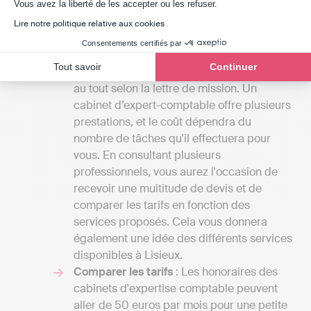
Axeptio consent
Vous avez la liberté de les accepter ou les refuser.
facteurs doivent être considérés :
Lire notre politique relative aux cookies
Identifier vos exigences
: Le coût des
Consentements certifiés par
services proposés par un cabinet
Tout savoir
Continuer
d'experts-comptables peut varier du tout
au tout selon la lettre de mission. Un
cabinet d’expert-comptable offre plusieurs
prestations, et le coût dépendra du
nombre de tâches qu'il effectuera pour
vous. En consultant plusieurs
professionnels, vous aurez l'occasion de
recevoir une multitude de devis et de
comparer les tarifs en fonction des
services proposés. Cela vous donnera
également une idée des différents services
disponibles à Lisieux.
Comparer les tarifs
: Les honoraires des
cabinets d'expertise comptable peuvent
aller de 50 euros par mois pour une petite