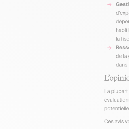
Gesti
d’exp
dépen
habit
la fis
Ress
de la
dans 
L’opini
La plupart
évaluations
potentiell
Ces avis v