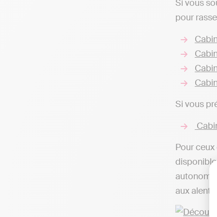
Si vous s
pour rasse
Cabin
Cabin
Cabin
Cabin
Si vous pr
Cabin
Pour ceux 
disponibles
autonome d
aux alento