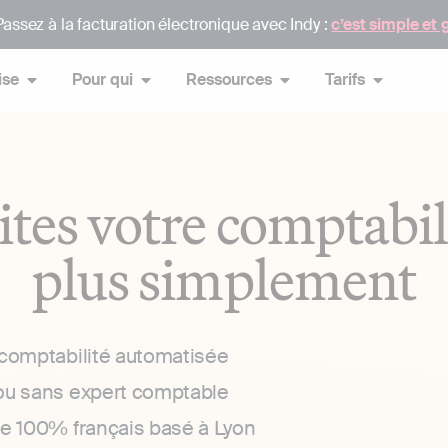
assez à la facturation électronique avec Indy :
c’est simple et 
ise
Pour qui
Ressources
Tarifs
ites votre comptabil
plus simplement
 comptabilité automatisée
ou sans expert comptable
ce 100% français basé à Lyon