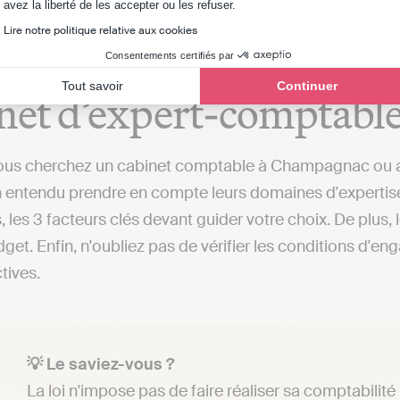
Axeptio consent
avez la liberté de les accepter ou les refuser.
Lire notre politique relative aux cookies
critères à prendre en c
Consentements certifiés par
Tout savoir
Continuer
net d’expert-comptabl
us cherchez un cabinet comptable à Champagnac ou ailleu
 entendu prendre en compte leurs domaines d'expertise, le
, les 3 facteurs clés devant guider votre choix. De plus,
get. Enfin, n'oubliez pas de vérifier les conditions d'en
ctives.
💡 Le saviez-vous ?
La loi n'impose pas de faire réaliser sa comptabilit