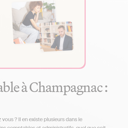
able à Champagnac :
us ? Il en existe plusieurs dans le