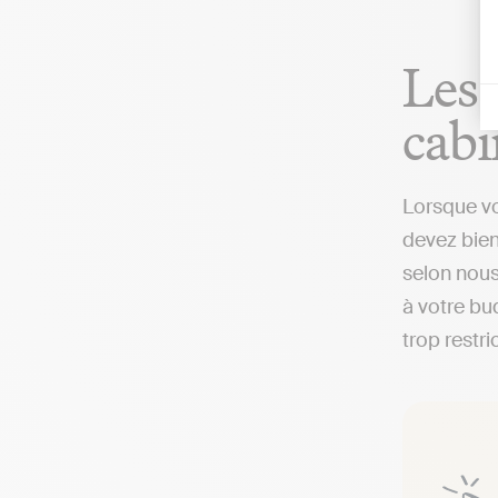
Les 
cabi
Lorsque vo
devez bien
selon nous
à votre bud
trop restri