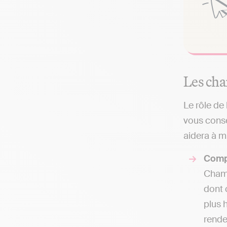
Les cha
Le rôle de
vous conse
aidera à mi
Comp
Champ
dont 
plus 
rende