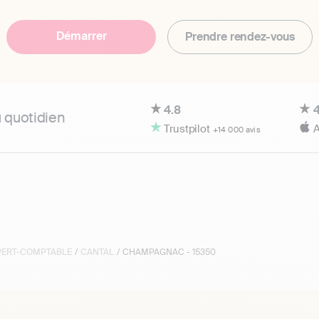
Démarrer
Prendre rendez-vous
4.8
4
u quotidien
Trustpilot
A
+14 000 avis
XPERT-COMPTABLE
/
CANTAL
/ CHAMPAGNAC - 15350