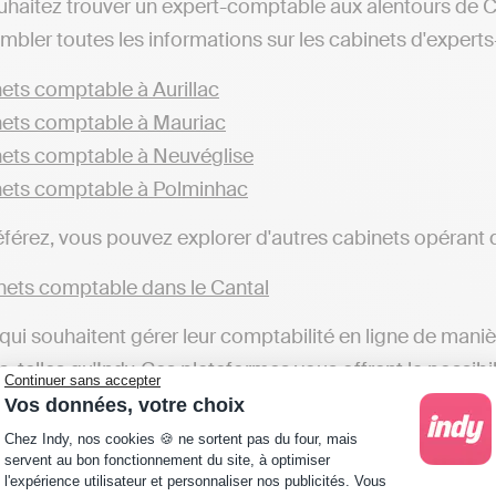
ouhaitez trouver un expert-comptable aux alentours de
mbler toutes les informations sur les cabinets d'experts
ets comptable à Aurillac
ets comptable à Mauriac
ets comptable à Neuvéglise
ets comptable à Polminhac
éférez, vous pouvez explorer d'autres cabinets opérant da
ets comptable dans le Cantal
qui souhaitent gérer leur comptabilité en ligne de mani
, telles qu'Indy. Ces plateformes vous offrent la possibil
Continuer sans accepter
ans la gestion comptable, une alternative différente des
Vos données, votre choix
Plateforme de Gestion du Consentement : Personna
urs de Champagnac ou dans d'autres localités), qui s'o
Chez Indy, nos cookies 🍪 ne sortent pas du four, mais
servent au bon fonctionnement du site, à optimiser
l'expérience utilisateur et personnaliser nos publicités. Vous