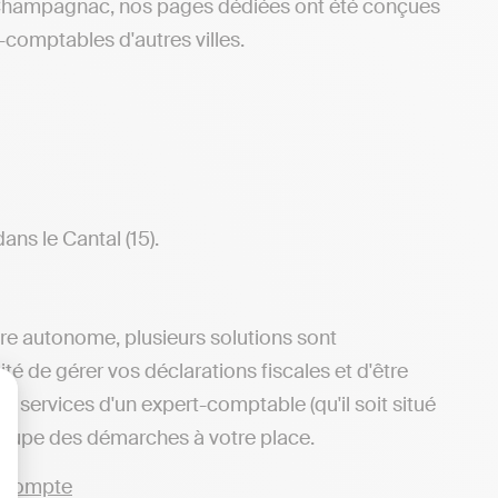
 Champagnac, nos pages dédiées ont été conçues
-comptables d'autres villes.
ns le Cantal (15).
ère autonome, plusieurs solutions sont
ité de gérer vos déclarations fiscales et d'être
 services d'un expert-comptable (qu'il soit situé
lisez vos Options
ccupe des démarches à votre place.