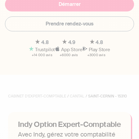
Démarrer
Prendre rendez-vous
4.8
4.9
4.8
Trustpilot
App Store
Play Store
+14 000 avis
+6000 avis
+3000 avis
CABINET D'EXPERT-COMPTABLE
/
CANTAL
/ SAINT-CERNIN - 15310
Indy Option Expert-Comptable
Avec Indy, gérez votre comptabilité