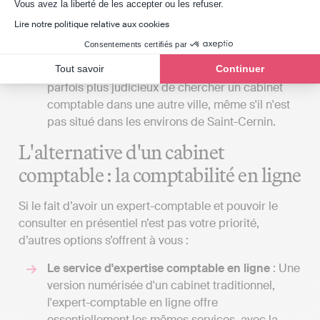
rencontrer votre expert, autant qu’il soit au plus
Axeptio consent
Vous avez la liberté de les accepter ou les refuser.
proche de votre lieu de travail ou de vie.
Lire notre politique relative aux cookies
Cependant, si la proximité du cabinet est un
Consentements certifiés par
critère important pour vous, essayez de ne pas
Tout savoir
Continuer
transiger sur la qualité de ce dernier. Il est
parfois plus judicieux de chercher un cabinet
comptable dans une autre ville, même s'il n'est
pas situé dans les environs de Saint-Cernin.
L'alternative d'un cabinet
comptable : la comptabilité en ligne
Si le fait d’avoir un expert-comptable et pouvoir le
consulter en présentiel n’est pas votre priorité,
d’autres options s’offrent à vous :
Le service d'expertise comptable en ligne
: Une
version numérisée d'un cabinet traditionnel,
l'expert-comptable en ligne offre
essentiellement les mêmes services, avec la