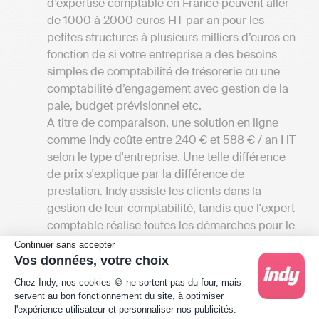
d’expertise comptable en France peuvent aller
de 1000 à 2000 euros HT par an pour les
petites structures à plusieurs milliers d’euros en
fonction de si votre entreprise a des besoins
simples de comptabilité de trésorerie ou une
comptabilité d’engagement avec gestion de la
paie, budget prévisionnel etc.
A titre de comparaison, une solution en ligne
comme Indy coûte entre 240 € et 588 € / an HT
selon le type d'entreprise. Une telle différence
de prix s'explique par la différence de
prestation. Indy assiste les clients dans la
gestion de leur comptabilité, tandis que l'expert
comptable réalise toutes les démarches pour le
compte de son client.
Continuer sans accepter
Vos données, votre choix
La proximité du cabinet
: Si vous souhaitez vous
Plateforme de Gestion du Consentement : Person
Chez Indy, nos cookies 🍪 ne sortent pas du four, mais
rendre dans un cabinet d’expertise comptable
servent au bon fonctionnement du site, à optimiser
dans les environs de Saint-Cernin pour
l'expérience utilisateur et personnaliser nos publicités.