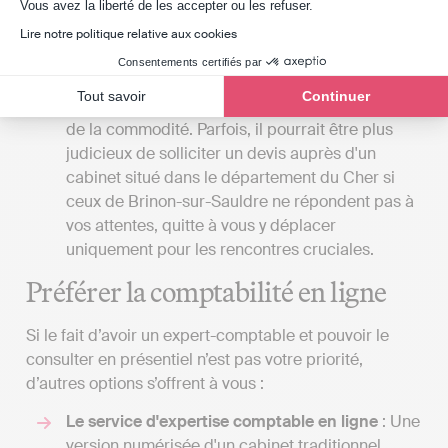
Axeptio consent
Vous avez la liberté de les accepter ou les refuser.
les rendez-vous en présentiel avec votre expert-
comptable, il serait avantageux que le cabinet
Lire notre politique relative aux cookies
soit situé à proximité de votre lieu de travail ou
Consentements certifiés par
de votre domicile. Toutefois, il est essentiel de
Tout savoir
Continuer
ne pas sacrifier la qualité du service au bénéfice
de la commodité. Parfois, il pourrait être plus
judicieux de solliciter un devis auprès d'un
cabinet situé dans le département du Cher si
ceux de Brinon-sur-Sauldre ne répondent pas à
vos attentes, quitte à vous y déplacer
uniquement pour les rencontres cruciales.
Préférer la comptabilité en ligne
Si le fait d’avoir un expert-comptable et pouvoir le
consulter en présentiel n’est pas votre priorité,
d’autres options s’offrent à vous :
Le service d'expertise comptable en ligne
: Une
version numérisée d'un cabinet traditionnel,