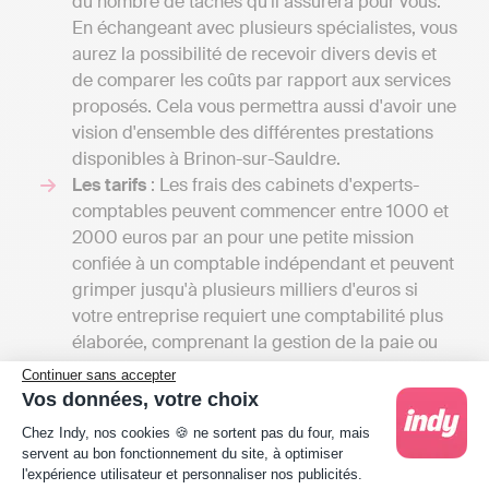
du nombre de tâches qu'il assurera pour vous.
En échangeant avec plusieurs spécialistes, vous
aurez la possibilité de recevoir divers devis et
de comparer les coûts par rapport aux services
proposés. Cela vous permettra aussi d'avoir une
vision d'ensemble des différentes prestations
disponibles à Brinon-sur-Sauldre.
Les tarifs
: Les frais des cabinets d'experts-
comptables peuvent commencer entre 1000 et
2000 euros par an pour une petite mission
confiée à un comptable indépendant et peuvent
grimper jusqu'à plusieurs milliers d'euros si
votre entreprise requiert une comptabilité plus
élaborée, comprenant la gestion de la paie ou
l'établissement d’un budget prévisionnel. Avec
Continuer sans accepter
Indy, vous pouvez tenir votre comptabilité et
Vos données, votre choix
transmettre vos déclarations fiscales en ligne
Plateforme de Gestion du Consentement : Person
Chez Indy, nos cookies 🍪 ne sortent pas du four, mais
dès 20 € HT par mois.
servent au bon fonctionnement du site, à optimiser
La localisation du cabinet
: Si vous privilégiez
l'expérience utilisateur et personnaliser nos publicités.