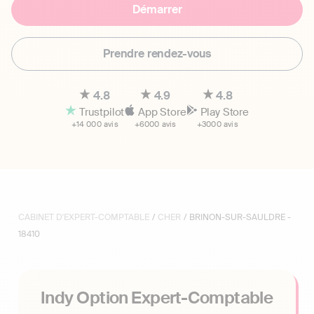
Démarrer
Prendre rendez-vous
4.8
4.9
4.8
Trustpilot
App Store
Play Store
+14 000 avis
+6000 avis
+3000 avis
CABINET D'EXPERT-COMPTABLE
/
CHER
/ BRINON-SUR-SAULDRE -
18410
Indy Option Expert-Comptable