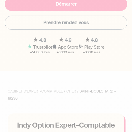
Démarrer
Prendre rendez-vous
4.8
4.9
4.8
Trustpilot
App Store
Play Store
+14 000 avis
+6000 avis
+3000 avis
CABINET D'EXPERT-COMPTABLE
/
CHER
/ SAINT-DOULCHARD -
18230
Indy Option Expert-Comptable