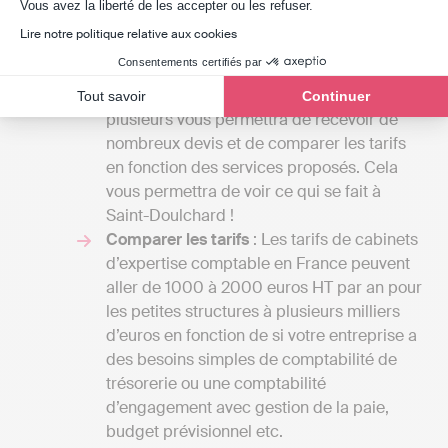
Axeptio consent
Vous avez la liberté de les accepter ou les refuser.
lettre de mission que vous allez décider
Lire notre politique relative aux cookies
avec eux. En effet, la variété de services
Consentements certifiés par
proposés par un expert-comptable peut
être très importante. En rencontrer
Tout savoir
Continuer
plusieurs vous permettra de recevoir de
nombreux devis et de comparer les tarifs
en fonction des services proposés. Cela
vous permettra de voir ce qui se fait à
Saint-Doulchard !
Comparer les tarifs
: Les tarifs de cabinets
d’expertise comptable en France peuvent
aller de 1000 à 2000 euros HT par an pour
les petites structures à plusieurs milliers
d’euros en fonction de si votre entreprise a
des besoins simples de comptabilité de
trésorerie ou une comptabilité
d’engagement avec gestion de la paie,
budget prévisionnel etc.