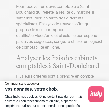
Pour recevoir un devis comptable à Saint-
Doulchard qui reflète la réalité du marché, il
suffit d’étudier les tarifs des différents
spécialistes. Essayez de trouver l'offre qui
propose le meilleur rapport
qualité/services/prix, et si cela ne correspond
pas à vos exigences, songez à utiliser un logiciel
de comptabilité en ligne.
Analyser les frais des cabinets
comptables à Saint-Doulchard
Plusieurs critères sont à prendre en compte
pour comparer des devis d’expert-comptable à
Continuer sans accepter
Saint-Doulchard :
Vos données, votre choix
Plateforme de Gestion du Consentement : Person
Chez Indy, nos cookies 🍪 ne sortent pas du four, mais
Définir vos besoins
: Le tarif de la mission
servent au bon fonctionnement du site, à optimiser
d’un cabinet d’expertise comptable peut
l'expérience utilisateur et personnaliser nos publicités.
aller du simple au double en fonction de la