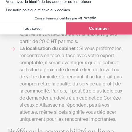
Axeptio consent
Vous avez la liberté de les accepter ou les refuser.
entreprise nécessite une comptabilité plus
Lire notre politique relative aux cookies
complexe, incluant la gestion de la paie ou
Consentements certifiés par
l'établissement d'un budget prévisionnel. Avec
Indy, vous pouvez gérer votre comptabilité et
Tout savoir
Continuer
soumettre vos déclarations fiscales en ligne à
partir de 20 € HT par mois.
La localisation du cabinet
: Si vous préférez les
rencontres en face-à-face avec votre expert-
comptable, il serait avantageux que le cabinet
soit situé à proximité de votre lieu de travail ou
de votre domicile. Cependant, il ne faudrait pas
compromettre la qualité du service au profit de
la commodité. Parfois, il peut être plus judicieux
de demander un devis à un cabinet de Corrèze
si ceux d'Allassac ne répondent pas à vos
attentes, même si cela signifie vous déplacer
uniquement pour les rencontres importantes.
Préférer la comptabilité en ligne