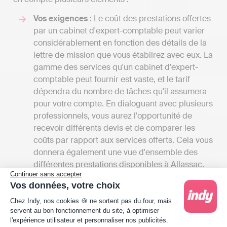
Vos exigences
: Le coût des prestations offertes
par un cabinet d'expert-comptable peut varier
considérablement en fonction des détails de la
lettre de mission que vous établirez avec eux. La
gamme des services qu'un cabinet d'expert-
comptable peut fournir est vaste, et le tarif
dépendra du nombre de tâches qu'il assumera
pour votre compte. En dialoguant avec plusieurs
professionnels, vous aurez l'opportunité de
recevoir différents devis et de comparer les
coûts par rapport aux services offerts. Cela vous
donnera également une vue d'ensemble des
différentes prestations disponibles à Allassac.
Continuer sans accepter
Les tarifs
: Les frais des cabinets d'experts-
Vos données, votre choix
comptables peuvent débuter entre 1000 et
Plateforme de Gestion du Consentement : Person
2000 euros par an pour une petite mission
Chez Indy, nos cookies 🍪 ne sortent pas du four, mais
servent au bon fonctionnement du site, à optimiser
confiée à un comptable indépendant et
l'expérience utilisateur et personnaliser nos publicités.
atteindre plusieurs milliers d'euros si votre