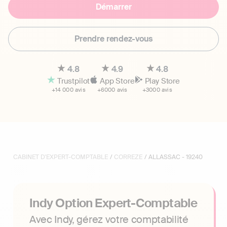
Démarrer
Prendre rendez-vous
4.8
4.9
4.8
Trustpilot
App Store
Play Store
+14 000 avis
+6000 avis
+3000 avis
CABINET D'EXPERT-COMPTABLE
/
CORREZE
/ ALLASSAC - 19240
Indy Option Expert-Comptable
Avec Indy, gérez votre comptabilité