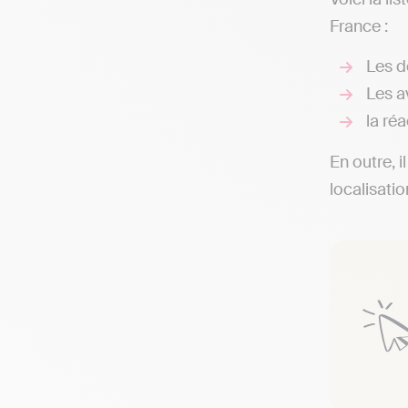
France :
Les d
Les av
la réa
En outre, i
localisati