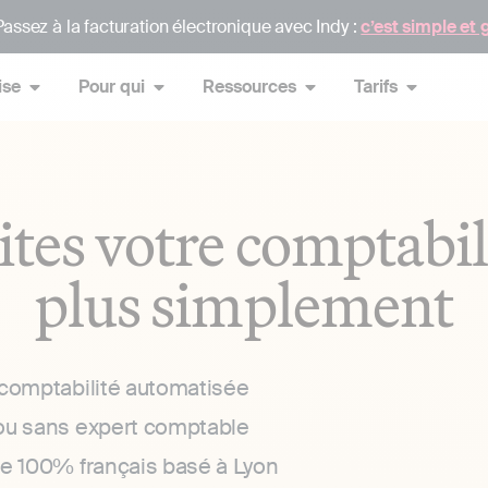
assez à la facturation électronique avec Indy :
c’est simple et 
ise
Pour qui
Ressources
Tarifs
ites votre comptabil
plus simplement
 comptabilité automatisée
ou sans expert comptable
ce 100% français basé à Lyon