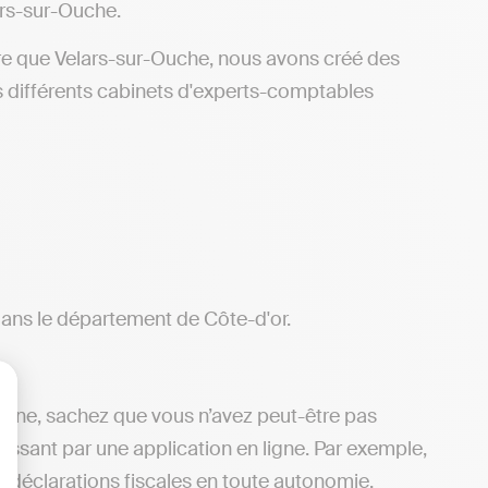
ars-sur-Ouche.
tre que Velars-sur-Ouche, nous avons créé des
s différents cabinets d'experts-comptables
 dans le département de Côte-d'or.
 ligne, sachez que vous n’avez peut-être pas
lisez vos Options
passant par une application en ligne. Par exemple,
s déclarations fiscales en toute autonomie,