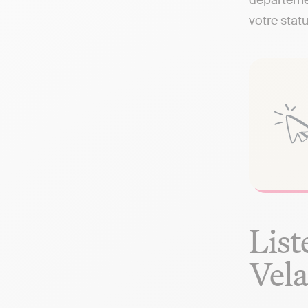
départemen
votre statu
List
Vel