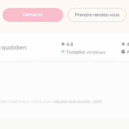
Démarrer
Prendre rendez-vous
4.8
4
u quotidien
Trustpilot
A
+14 000 avis
XPERT-COMPTABLE
/
COTE-DOR
/ VELARS-SUR-OUCHE - 21370