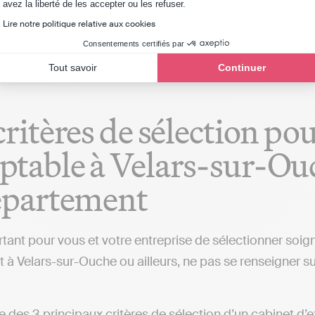
Axeptio consent
avez la liberté de les accepter ou les refuser.
ent aux cabinets comptables (de Velars-sur-Ouche ou d'au
Lire notre politique relative aux cookies
Consentements certifiés par
Tout savoir
Continuer
critères de sélection po
table à Velars-sur-Ouc
épartement
ortant pour vous et votre entreprise de sélectionner so
t à Velars-sur-Ouche ou ailleurs, ne pas se renseigner su
iste des 3 principaux critères de sélection d’un cabinet 