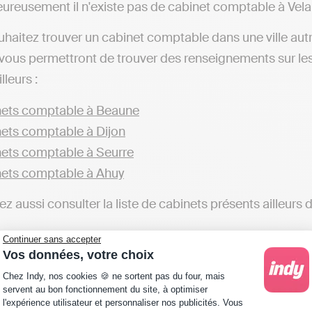
ureusement il n'existe pas de cabinet comptable à Vel
uhaitez trouver un cabinet comptable dans une ville au
vous permettront de trouver des renseignements sur le
lleurs :
ets comptable à Beaune
ets comptable à Dijon
ets comptable à Seurre
ets comptable à Ahuy
z aussi consulter la liste de cabinets présents ailleurs
ets comptable en Côte-d"or
Continuer sans accepter
Vos données, votre choix
bjectif est de réaliser votre comptabilité directement en
Plateforme de Gestion du Consentement : Personna
Chez Indy, nos cookies 🍪 ne sortent pas du four, mais
n cabinet comptable et qu’il est possible de le faire en 
servent au bon fonctionnement du site, à optimiser
l'expérience utilisateur et personnaliser nos publicités. Vous
permettra de gérer votre comptabilité et transmettre vo