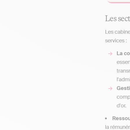
Les sec
Les cabine
services :
La co
essen
trans
l'adm
Gesti
compt
d'or.
Resso
la rémunér