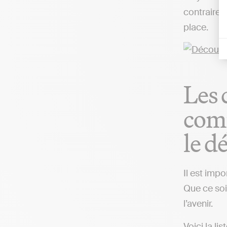
contrairem
place.
Les 
comp
le d
Il est imp
Que ce soi
l’avenir.
Voici la l