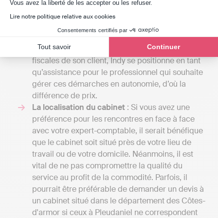
Axeptio consent
prévisionnel. Avec une comptabilité en ligne
Vous avez la liberté de les accepter ou les refuser.
comme le propose Indy, compter entre 20 et 49
Lire notre politique relative aux cookies
€ par mois en fonction de la structure.
Consentements certifiés par
Contrairement à l’expert-comptable qui tient la
Tout savoir
Continuer
comptabilité et transmet les déclarations
fiscales de son client, Indy se positionne en tant
qu’assistance pour le professionnel qui souhaite
gérer ces démarches en autonomie, d’où la
différence de prix.
La localisation du cabinet
: Si vous avez une
préférence pour les rencontres en face à face
avec votre expert-comptable, il serait bénéfique
que le cabinet soit situé près de votre lieu de
travail ou de votre domicile. Néanmoins, il est
vital de ne pas compromettre la qualité du
service au profit de la commodité. Parfois, il
pourrait être préférable de demander un devis à
un cabinet situé dans le département des Côtes-
d'armor si ceux à Pleudaniel ne correspondent