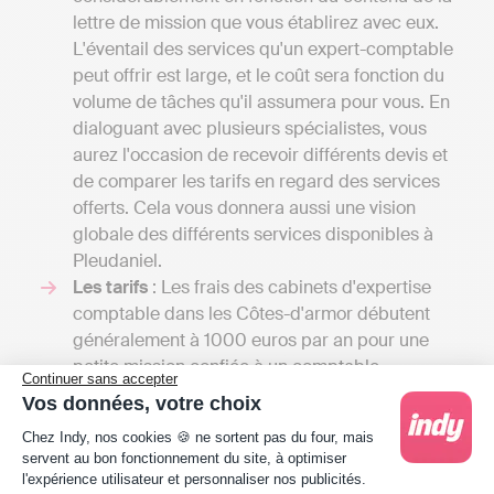
lettre de mission que vous établirez avec eux.
L'éventail des services qu'un expert-comptable
peut offrir est large, et le coût sera fonction du
volume de tâches qu'il assumera pour vous. En
dialoguant avec plusieurs spécialistes, vous
aurez l'occasion de recevoir différents devis et
de comparer les tarifs en regard des services
offerts. Cela vous donnera aussi une vision
globale des différents services disponibles à
Pleudaniel.
Les tarifs
: Les frais des cabinets d'expertise
comptable dans les Côtes-d'armor débutent
généralement à 1000 euros par an pour une
petite mission confiée à un comptable
Continuer sans accepter
indépendant et peuvent s'élever à plusieurs
Vos données, votre choix
milliers d'euros si votre entreprise nécessite une
Plateforme de Gestion du Consentement : Person
Chez Indy, nos cookies 🍪 ne sortent pas du four, mais
comptabilité plus élaborée, y compris la gestion
servent au bon fonctionnement du site, à optimiser
de la paie, le fait de dresser un budget
l'expérience utilisateur et personnaliser nos publicités.