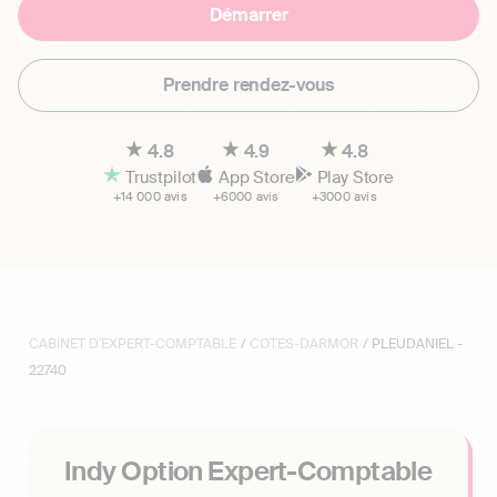
Démarrer
Prendre rendez-vous
4.8
4.9
4.8
Trustpilot
App Store
Play Store
+14 000 avis
+6000 avis
+3000 avis
CABINET D'EXPERT-COMPTABLE
/
COTES-DARMOR
/ PLEUDANIEL -
22740
Indy Option Expert-Comptable