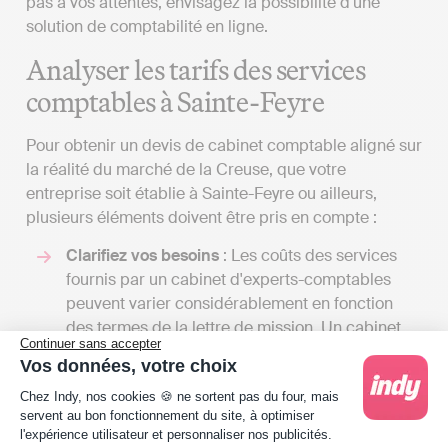
pas à vos attentes, envisagez la possibilité d'une
solution de comptabilité en ligne.
Analyser les tarifs des services
comptables à Sainte-Feyre
Pour obtenir un devis de cabinet comptable aligné sur
la réalité du marché de la Creuse, que votre
entreprise soit établie à Sainte-Feyre ou ailleurs,
plusieurs éléments doivent être pris en compte :
Clarifiez vos besoins
: Les coûts des services
fournis par un cabinet d'experts-comptables
peuvent varier considérablement en fonction
des termes de la lettre de mission. Un cabinet
Continuer sans accepter
d’expert-comptable propose une gamme
Vos données, votre choix
étendue de services, et le tarif sera influencé par
Plateforme de Gestion du Consentement : Person
Chez Indy, nos cookies 🍪 ne sortent pas du four, mais
le nombre de tâches qu'il accomplira pour vous.
servent au bon fonctionnement du site, à optimiser
En échangeant avec plusieurs professionnels,
l'expérience utilisateur et personnaliser nos publicités.
vous aurez la possibilité de recevoir divers devis