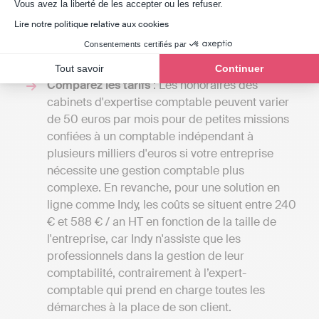
Axeptio consent
Vous avez la liberté de les accepter ou les refuser.
et de comparer les tarifs en fonction des
Lire notre politique relative aux cookies
services offerts. Cela vous offrira également une
Consentements certifiés par
vue d'ensemble des différentes prestations
disponibles à Sainte-Feyre.
Tout savoir
Continuer
Comparez les tarifs
: Les honoraires des
cabinets d'expertise comptable peuvent varier
de 50 euros par mois pour de petites missions
confiées à un comptable indépendant à
plusieurs milliers d'euros si votre entreprise
nécessite une gestion comptable plus
complexe. En revanche, pour une solution en
ligne comme Indy, les coûts se situent entre 240
€ et 588 € / an HT en fonction de la taille de
l'entreprise, car Indy n'assiste que les
professionnels dans la gestion de leur
comptabilité, contrairement à l’expert-
comptable qui prend en charge toutes les
démarches à la place de son client.