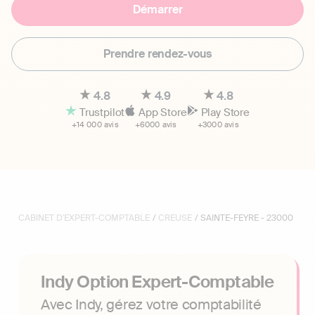
Démarrer
Prendre rendez-vous
4.8
4.9
4.8
Trustpilot
App Store
Play Store
+14 000 avis
+6000 avis
+3000 avis
CABINET D'EXPERT-COMPTABLE
/
CREUSE
/ SAINTE-FEYRE - 23000
Indy Option Expert-Comptable
Avec Indy, gérez votre comptabilité