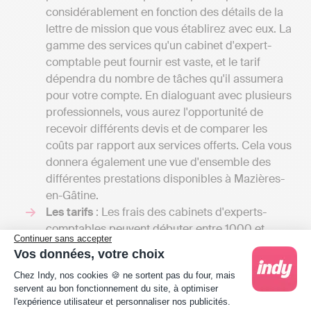
considérablement en fonction des détails de la
lettre de mission que vous établirez avec eux. La
gamme des services qu'un cabinet d'expert-
comptable peut fournir est vaste, et le tarif
dépendra du nombre de tâches qu'il assumera
pour votre compte. En dialoguant avec plusieurs
professionnels, vous aurez l'opportunité de
recevoir différents devis et de comparer les
coûts par rapport aux services offerts. Cela vous
donnera également une vue d'ensemble des
différentes prestations disponibles à Mazières-
en-Gâtine.
Les tarifs
: Les frais des cabinets d'experts-
comptables peuvent débuter entre 1000 et
Continuer sans accepter
2000 euros par an pour une petite mission
Vos données, votre choix
confiée à un comptable indépendant et
Plateforme de Gestion du Consentement : Person
Chez Indy, nos cookies 🍪 ne sortent pas du four, mais
atteindre plusieurs milliers d'euros si votre
servent au bon fonctionnement du site, à optimiser
entreprise nécessite une comptabilité plus
l'expérience utilisateur et personnaliser nos publicités.