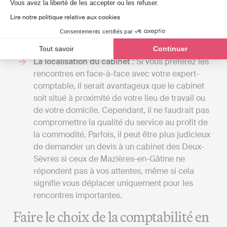
complexe, incluant la gestion de la paie ou
Axeptio consent
Vous avez la liberté de les accepter ou les refuser.
l'établissement d'un budget prévisionnel. Avec
Lire notre politique relative aux cookies
Indy, vous pouvez gérer votre comptabilité et
Consentements certifiés par
soumettre vos déclarations fiscales en ligne à
partir de 20 € HT par mois.
Tout savoir
Continuer
La localisation du cabinet
: Si vous préférez les
rencontres en face-à-face avec votre expert-
comptable, il serait avantageux que le cabinet
soit situé à proximité de votre lieu de travail ou
de votre domicile. Cependant, il ne faudrait pas
compromettre la qualité du service au profit de
la commodité. Parfois, il peut être plus judicieux
de demander un devis à un cabinet des Deux-
Sèvres si ceux de Mazières-en-Gâtine ne
répondent pas à vos attentes, même si cela
signifie vous déplacer uniquement pour les
rencontres importantes.
Faire le choix de la comptabilité en