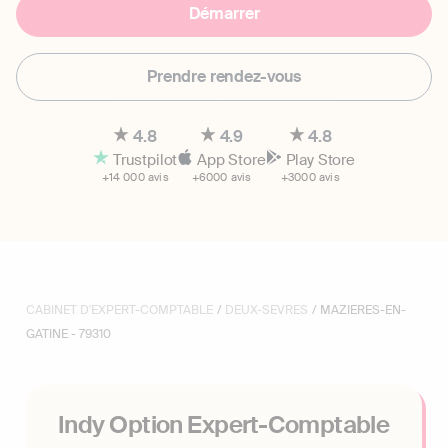
Démarrer
Prendre rendez-vous
4.8
4.9
4.8
Trustpilot
App Store
Play Store
+14 000 avis
+6000 avis
+3000 avis
CABINET D'EXPERT-COMPTABLE
/
DEUX-SEVRES
/ MAZIERES-EN-
GATINE - 79310
Indy Option Expert-Comptable