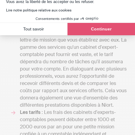
Axeptio consent
Vous avez la liberté de les accepter ou les refuser.
compte plusieurs éléments :
Lire notre politique relative aux cookies
Vos exigences
: Le coût des prestations offertes
Consentements certifiés par
par un cabinet d'expert-comptable peut varier
Tout savoir
Continuer
considérablement en fonction des détails de la
lettre de mission que vous établirez avec eux. La
gamme des services qu'un cabinet d'expert-
comptable peut fournir est vaste, et le tarif
dépendra du nombre de tâches qu'il assumera
pour votre compte. En dialoguant avec plusieurs
professionnels, vous aurez l'opportunité de
recevoir différents devis et de comparer les
coûts par rapport aux services offerts. Cela vous
donnera également une vue d'ensemble des
différentes prestations disponibles à Niort.
Les tarifs
: Les frais des cabinets d'experts-
comptables peuvent débuter entre 1000 et
2000 euros par an pour une petite mission
confiée à un comptable indépendant et