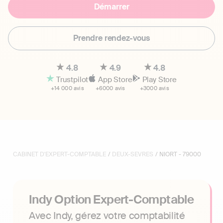
Démarrer
Prendre rendez-vous
4.8
4.9
4.8
Trustpilot
App Store
Play Store
+14 000 avis
+6000 avis
+3000 avis
CABINET D'EXPERT-COMPTABLE
/
DEUX-SEVRES
/ NIORT - 79000
Indy Option Expert-Comptable
Avec Indy, gérez votre comptabilité