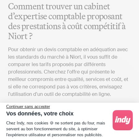
Comment trouver un cabinet
d’expertise comptable proposant
des prestations à coût compétitif à
Niort ?
Pour obtenir un devis comptable en adéquation avec
les standards du marché à Niort, il vous suffit de
comparer les tarifs proposés par différents
professionnels. Cherchez l'offre qui présente le
meilleur compromis entre qualité, services et coût, et
si elle ne correspond pas à vos critères, envisagez
l'utilisation d'un outil de comptabilité en ligne.
Analyser les tarifs des services
Continuer sans accepter
Vos données, votre choix
comptables à Niort
Plateforme de Gestion du Consentement : Person
Chez Indy, nos cookies 🍪 ne sortent pas du four, mais
servent au bon fonctionnement du site, à optimiser
Pour recevoir un devis d'expert-comptable répondant
l'expérience utilisateur et personnaliser nos publicités.
à vos besoins à Niort, il est essentiel de prendre en