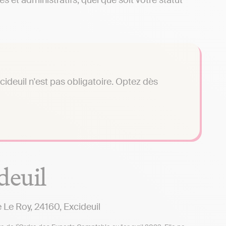
et administratifs, quel que soit votre statut
ideuil n'est pas obligatoire. Optez dès
deuil
 Roy, 24160, Excideuil