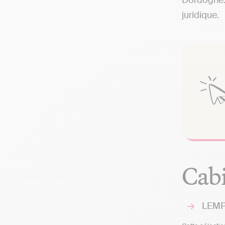
Dordogne. 
juridique.
Cabi
LEMP