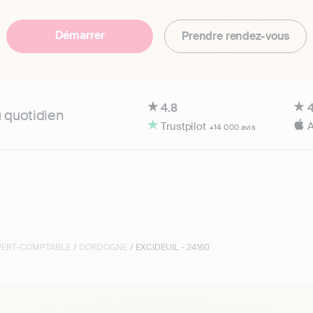
Démarrer
Prendre rendez-vous
4.8
4
u quotidien
Trustpilot
A
+14 000 avis
XPERT-COMPTABLE
/
DORDOGNE
/ EXCIDEUIL - 24160