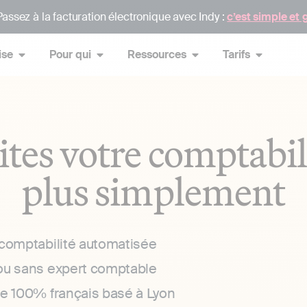
assez à la facturation électronique avec Indy :
c’est simple et 
ise
Pour qui
Ressources
Tarifs
ites votre comptabil
plus simplement
 comptabilité automatisée
ou sans expert comptable
ce 100% français basé à Lyon