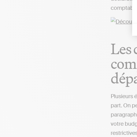
comptable,
Les 
comp
dép
Plusieurs 
part. On pe
paragraphe
votre budg
restrictives