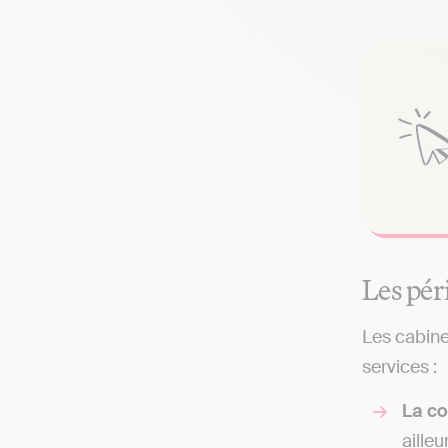
Les pér
Les cabine
services :
La co
ailleu