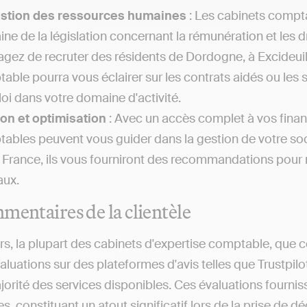
estion des ressources humaines
: Les cabinets compta
ne de la législation concernant la rémunération et les dr
agez de recruter des résidents de Dordogne, à Excideuil o
able pourra vous éclairer sur les contrats aidés ou les 
loi dans votre domaine d'activité.
on et optimisation
: Avec un accès complet à vos financ
ables peuvent vous guider dans la gestion de votre soci
 France, ils vous fourniront des recommandations pour m
aux.
mentaires de la clientèle
rs, la plupart des cabinets d'expertise comptable, que c
évaluations sur des plateformes d'avis telles que Trustp
jorité des services disponibles. Ces évaluations fournis
s, constituant un atout significatif lors de la prise de d