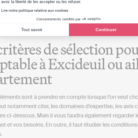
Axeptio consent
avez la liberté de les accepter ou les refuser.
 (implanté à Excideuil ou ailleurs), qui fera toutes ces
Lire notre politique relative aux cookies
Consentements certifiés par
Tout savoir
Continuer
critères de sélection po
table à Excideuil ou ail
artement
éléments sont à prendre en compte lorsque l’on veut cho
ut notamment citer, les domaines d’expertise, les avis cl
s ci-dessous. Mais il vous faudra également regarder le
et et vos besoins. En outre, il faut étudier les conditio
.