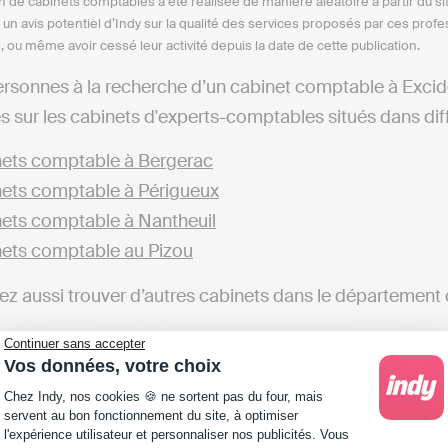
n de cabinets comptables a été réalisée de manière aléatoire à partir du si
n un avis potentiel d’Indy sur la qualité des services proposés par ces pr
e, ou même avoir cessé leur activité depuis la date de cette publication.
ersonnes à la recherche d’un cabinet comptable à Excideu
s sur les cabinets d'experts-comptables situés dans diffé
ets comptable à Bergerac
ets comptable à Périgueux
ets comptable à Nantheuil
ets comptable au Pizou
z aussi trouver d’autres cabinets dans le département
nets comptable en Dordogne
Continuer sans accepter
Vos données, votre choix
ge les professionnels à faire appel aux services d’un cabi
Plateforme de Gestion du Consentement : Personna
Chez Indy, nos cookies 🍪 ne sortent pas du four, mais
éaliser sa comptabilité soi-même. Par exemple, avec des
servent au bon fonctionnement du site, à optimiser
l'expérience utilisateur et personnaliser nos publicités. Vous
ns fiscales et automatiser sa comptabilité est possible