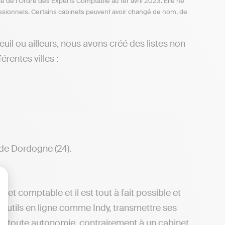
te de l’Ordre des Experts Comptable au 1er avril 2023. Elle ne
ofessionnels. Certains cabinets peuvent avoir changé de nom, de
il ou ailleurs, nous avons créé des listes non
rentes villes :
 de Dordogne (24).
net comptable et il est tout à fait possible et
lisez vos Options
 outils en ligne comme Indy, transmettre ses
 en toute autonomie, contrairement à un cabinet