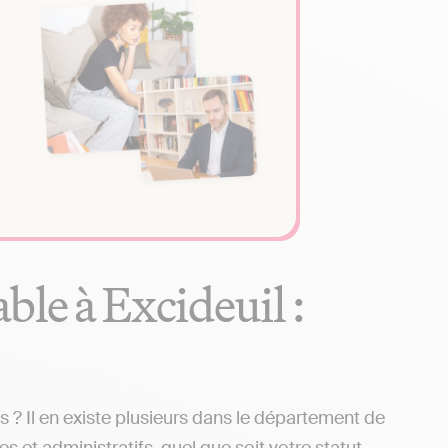
le à Excideuil :
? Il en existe plusieurs dans le département de