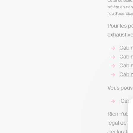
Cette sélectio
reflète en rie
lieu d'exercic
Pour les p
exhaustive
Cabin
Cabin
Cabin
Cabin
Vous pouve
Cabi
Rien n’obli
légal de r
déclaratio