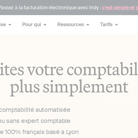
assez à la facturation électronique avec Indy :
c’est simple et 
ise
Pour qui
Ressources
Tarifs
ites votre comptabil
plus simplement
 comptabilité automatisée
ou sans expert comptable
ce 100% français basé à Lyon