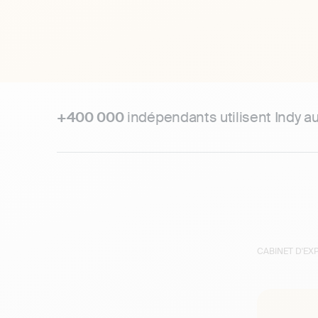
+400 000
indépendants utilisent Indy a
CABINET D'E