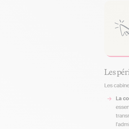
Les pér
Les cabine
La co
essen
trans
l'adm