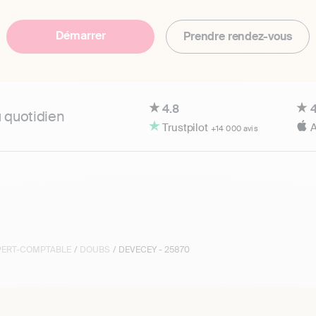
Démarrer
Prendre rendez-vous
4.8
4
u quotidien
Trustpilot
A
+14 000 avis
XPERT-COMPTABLE
/
DOUBS
/ DEVECEY - 25870