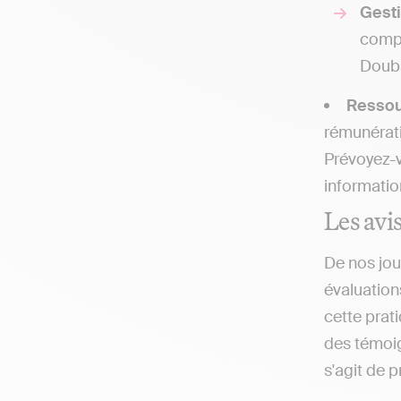
Gesti
compt
Doub
Resso
rémunérati
Prévoyez-v
informatio
Les avis
De nos jou
évaluation
cette prat
des témoign
s'agit de 