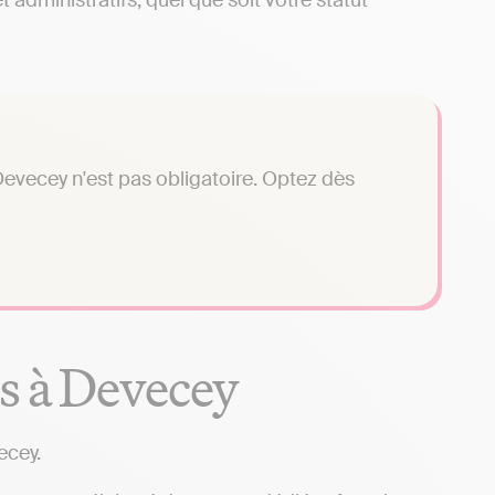
administratifs, quel que soit votre statut
evecey n'est pas obligatoire. Optez dès
s à Devecey
ecey.