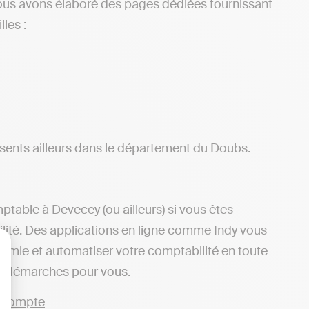
ous avons élaboré des pages dédiées fournissant
les :
ents ailleurs dans le département du Doubs.
table à Devecey (ou ailleurs) si vous êtes
ilité. Des applications en ligne comme Indy vous
nomie et automatiser votre comptabilité en toute
lisez vos Options
es démarches pour vous.