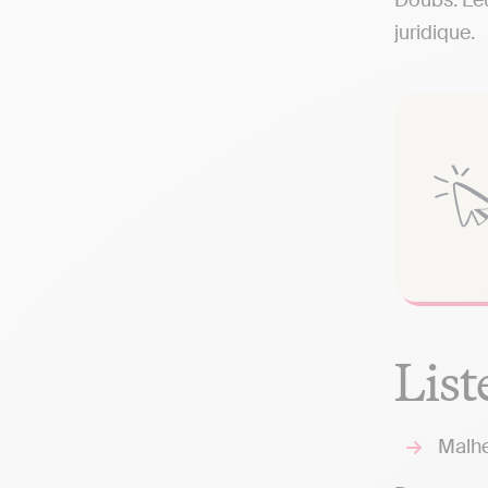
Doubs. Leu
juridique.
List
Malhe