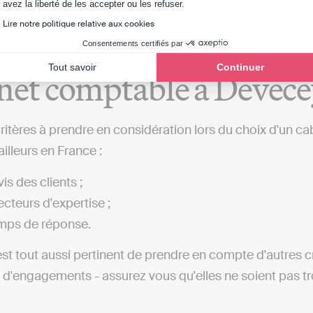
Axeptio consent
avez la liberté de les accepter ou les refuser.
Lire notre politique relative aux cookies
critères à considérer lo
Consentements certifiés par
Tout savoir
Continuer
net comptable à Devec
critères à prendre en considération lors du choix d'un ca
illeurs en France :
is des clients ;
ecteurs d'expertise ;
mps de réponse.
 est tout aussi pertinent de prendre en compte d'autres c
 d'engagements - assurez vous qu'elles ne soient pas t