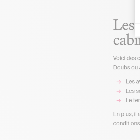
Les 
cabi
Voici des 
Doubs ou a
Les av
Les s
Le te
En plus, il
conditions