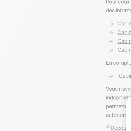
Pour ceux 
des inform
Cabin
Cabin
Cabi
Cabin
En complém
Cabin
Vous n’ave
indépendan
permettent
autonomie,