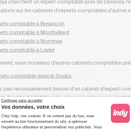
qui cherchent un expert-comptable près de Devecey, n
ations sur les cabinets d'experts-comptables d’autres vil
ets comptable à Besançon
ets comptable à Montbéliard
nets comptable à Nommay
ets comptable à Levier
ent, vous trouverez d’autres cabinets comptables prés
ets comptable dans le Doubs
z pas nécessairement besoin d’un cabinet d’expert-comp
t. Il est tout à fait légal de gérer soi-même sa comptab
Continuer sans accepter
 de transmettre les déclarations fiscales en toute auto
Vos données, votre choix
Plateforme de Gestion du Consentement : Personna
 à l’inverse des cabinets comptables qui réaliseront c
Chez Indy, nos cookies 🍪 ne sortent pas du four, mais
servent au bon fonctionnement du site, à optimiser
l'expérience utilisateur et personnaliser nos publicités. Vous