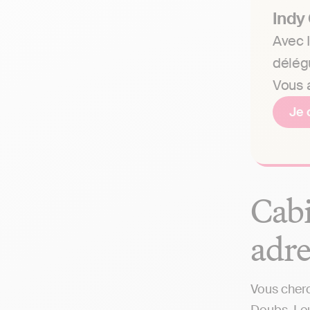
Indy
Avec I
délég
Vous a
Je 
Cabi
adre
Vous cherc