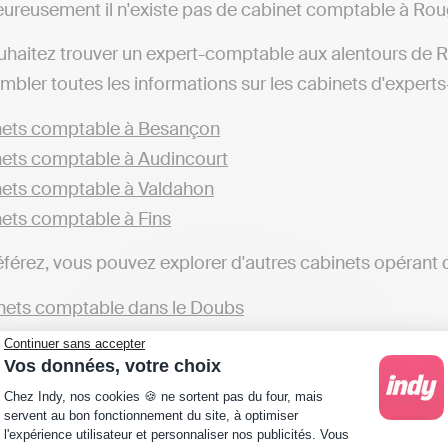
ureusement il n'existe pas de cabinet comptable à Ro
uhaitez trouver un expert-comptable aux alentours de
mbler toutes les informations sur les cabinets d'experts
ets comptable à Besançon
ets comptable à Audincourt
ets comptable à Valdahon
ets comptable à Fins
éférez, vous pouvez explorer d'autres cabinets opérant 
ets comptable dans le Doubs
Continuer sans accepter
qui souhaitent gérer leur comptabilité en ligne de mani
Vos données, votre choix
, telles qu'Indy. Ces plateformes vous offrent la possibil
Plateforme de Gestion du Consentement : Personna
Chez Indy, nos cookies 🍪 ne sortent pas du four, mais
ans la gestion comptable, une alternative différente des
servent au bon fonctionnement du site, à optimiser
l'expérience utilisateur et personnaliser nos publicités. Vous
urs de Rougemont ou dans d'autres localités), qui s'oc