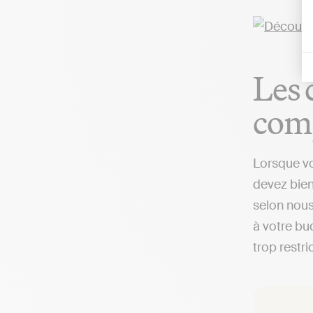
Les 
com
Lorsque vo
devez bien
selon nous
à votre bud
trop restri