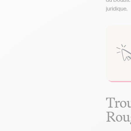
du Doubs. 
juridique.
Trou
Rou