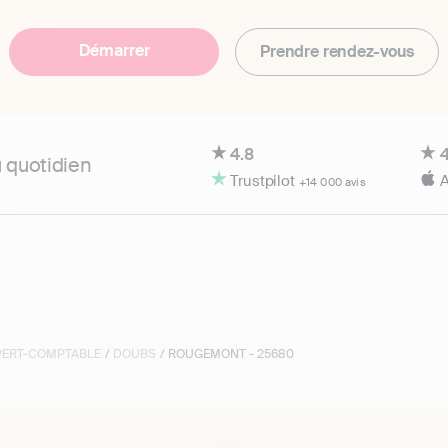
Démarrer
Prendre rendez-vous
4.8
4
u quotidien
Trustpilot
A
+14 000 avis
XPERT-COMPTABLE
/
DOUBS
/ ROUGEMONT - 25680