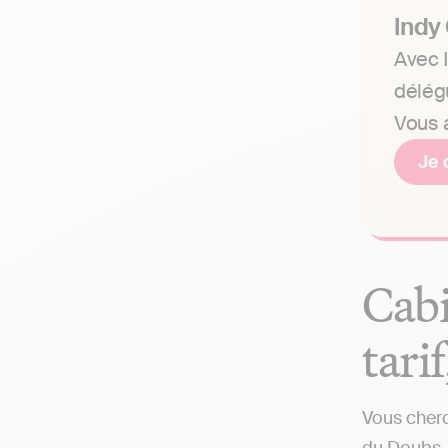
Indy
Avec I
délég
Vous a
Je 
Cabi
tari
Vous cherc