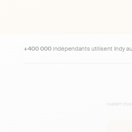
+400 000
indépendants utilisent Indy a
CABINET D'E