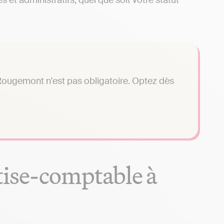
et administratifs, quel que soit votre statut
Rougemont n'est pas obligatoire. Optez dès
tise-comptable à