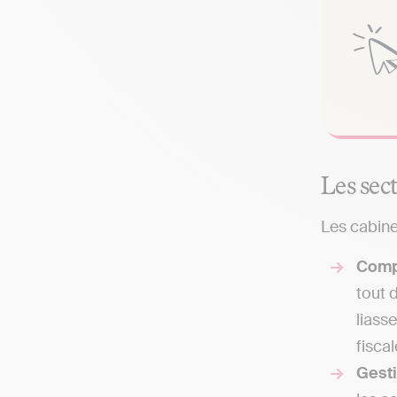
Les sec
Les cabine
Comp
tout 
liass
fisca
Gest