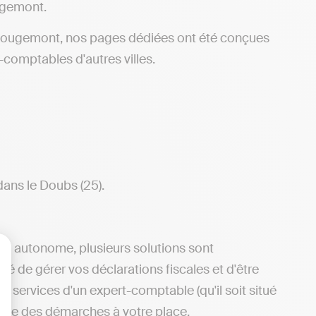
ugemont.
 Rougemont, nos pages dédiées ont été conçues
-comptables d'autres villes.
dans le Doubs (25).
ère autonome, plusieurs solutions sont
ité de gérer vos déclarations fiscales et d'être
lisez vos Options
 services d'un expert-comptable (qu'il soit situé
cupe des démarches à votre place.