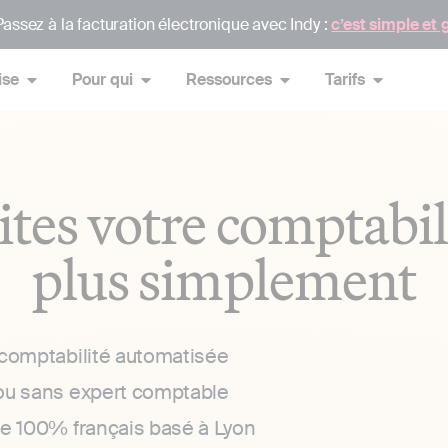
assez à la facturation électronique avec Indy :
c’est simple et 
ise
Pour qui
Ressources
Tarifs
ites votre comptabil
plus simplement
 comptabilité automatisée
ou sans expert comptable
ce 100% français basé à Lyon