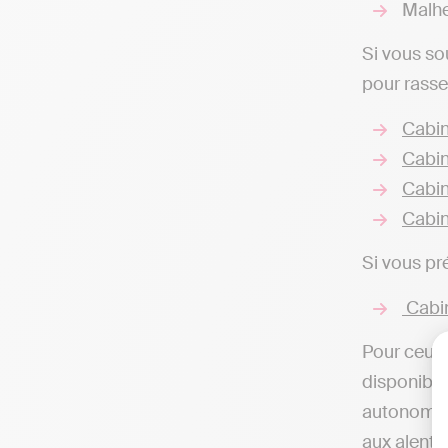
Malhe
Si vous so
pour rasse
Cabin
Cabin
Cabin
Cabin
Si vous pr
Cabin
Pour ceux 
disponibles
autonome d
aux alento