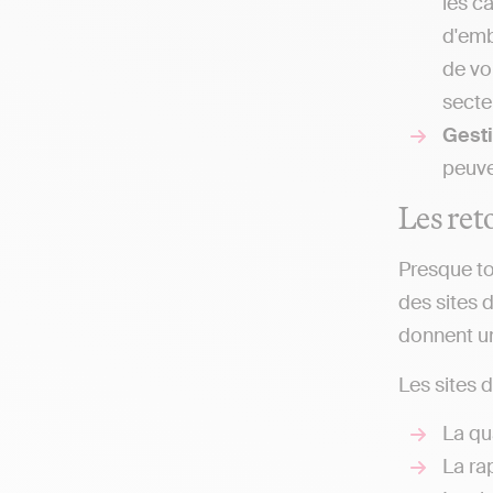
les c
d'emb
de vo
secteu
Gesti
peuve
Les reto
Presque to
des sites d
donnent un
Les sites 
La qua
La ra