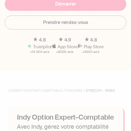
Démarrer
Prendre rendez-vous
4.8
4.9
4.8
Trustpilot
App Store
Play Store
+14 000 avis
+6000 avis
+3000 avis
CABINET D'EXPERT-COMPTABLE
/
ESSONNE
/ ETRECHY - 91580
Indy Option Expert-Comptable
Avec Indy, gérez votre comptabilité