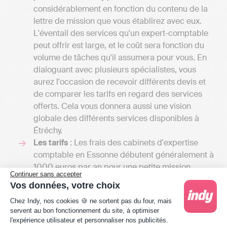
considérablement en fonction du contenu de la
lettre de mission que vous établirez avec eux.
L'éventail des services qu'un expert-comptable
peut offrir est large, et le coût sera fonction du
volume de tâches qu'il assumera pour vous. En
dialoguant avec plusieurs spécialistes, vous
aurez l'occasion de recevoir différents devis et
de comparer les tarifs en regard des services
offerts. Cela vous donnera aussi une vision
globale des différents services disponibles à
Étréchy.
Les tarifs
: Les frais des cabinets d'expertise
comptable en Essonne débutent généralement à
1000 euros par an pour une petite mission
Continuer sans accepter
confiée à un comptable indépendant et peuvent
Vos données, votre choix
s'élever à plusieurs milliers d'euros si votre
Plateforme de Gestion du Consentement : Person
Chez Indy, nos cookies 🍪 ne sortent pas du four, mais
entreprise nécessite une comptabilité plus
servent au bon fonctionnement du site, à optimiser
élaborée, y compris la gestion de la paie, le fait
l'expérience utilisateur et personnaliser nos publicités.