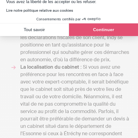
de dresser un budget prévisionnel. Avec une
Axeptio consent
Vous avez la liberté de les accepter ou les refuser.
comptabilité en ligne comme le propose Indy,
Lire notre politique relative aux cookies
compter entre 20 et 49 € par mois en fonction
Consentements certifiés par
de la structure. Contrairement à l’expert-
comptable qui tient la comptabilité et transmet
Tout savoir
Continuer
les déclarations fiscales de son client, Indy se
positionne en tant qu’assistance pour le
professionnel qui souhaite gérer ces démarches
en autonomie, d’où la différence de prix.
La localisation du cabinet
: Si vous avez une
préférence pour les rencontres en face à face
avec votre expert-comptable, il serait bénéfique
que le cabinet soit situé près de votre lieu de
travail ou de votre domicile. Néanmoins, il est
vital de ne pas compromettre la qualité du
service au profit de la commodité. Parfois, il
pourrait être préférable de demander un devis à
un cabinet situé dans le département de
l'Essonne si ceux à Étréchy ne correspondent