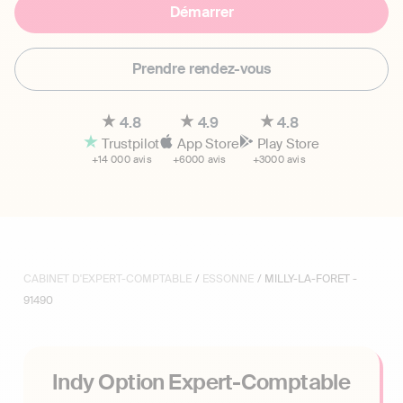
Démarrer
Prendre rendez-vous
4.8
4.9
4.8
Trustpilot
App Store
Play Store
+14 000 avis
+6000 avis
+3000 avis
CABINET D'EXPERT-COMPTABLE
/
ESSONNE
/ MILLY-LA-FORET -
91490
Indy Option Expert-Comptable