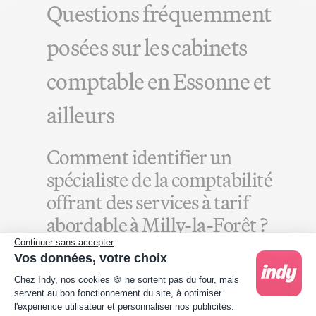
Questions fréquemment
posées sur les cabinets
comptable en Essonne et
ailleurs
Comment identifier un
spécialiste de la comptabilité
offrant des services à tarif
abordable à Milly-la-Forêt ?
Continuer sans accepter
Afin de recevoir un devis comptable à Milly-la-
Vos données, votre choix
Forêt qui reflète la moyenne du marché, il suffit
Plateforme de Gestion du Consentement : Person
Chez Indy, nos cookies 🍪 ne sortent pas du four, mais
d'examiner les tarifs de plusieurs cabinets. Il faut
servent au bon fonctionnement du site, à optimiser
également trouver l'option qui vous offre le
l'expérience utilisateur et personnaliser nos publicités.