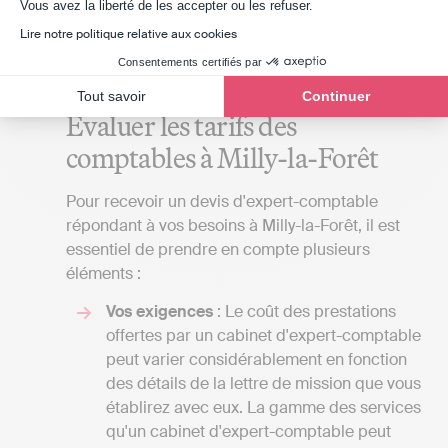
Axeptio consent
Vous avez la liberté de les accepter ou les refuser.
meilleur rapport qualité/services/honoraires. Si
cela ne correspond pas à vos besoins, vous
Lire notre politique relative aux cookies
pouvez considérer une solution de comptabilité
Consentements certifiés par
en ligne.
Tout savoir
Continuer
Évaluer les tarifs des
comptables à Milly-la-Forêt
Pour recevoir un devis d'expert-comptable
répondant à vos besoins à Milly-la-Forêt, il est
essentiel de prendre en compte plusieurs
éléments :
Vos exigences
: Le coût des prestations
offertes par un cabinet d'expert-comptable
peut varier considérablement en fonction
des détails de la lettre de mission que vous
établirez avec eux. La gamme des services
qu'un cabinet d'expert-comptable peut