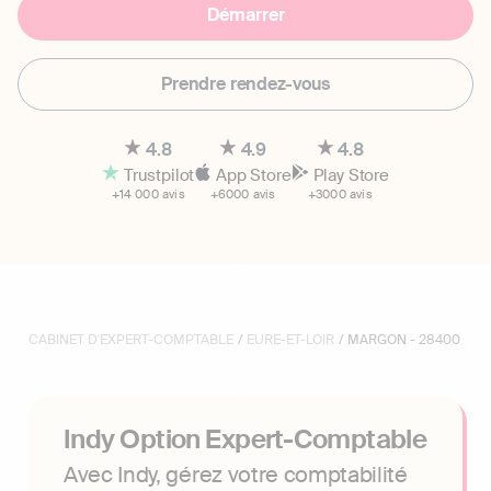
Démarrer
Prendre rendez-vous
4.8
4.9
4.8
Trustpilot
App Store
Play Store
+14 000 avis
+6000 avis
+3000 avis
CABINET D'EXPERT-COMPTABLE
/
EURE-ET-LOIR
/ MARGON - 28400
Indy Option Expert-Comptable
Avec Indy, gérez votre comptabilité