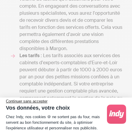
compte. En engageant des conversations avec
plusieurs spécialistes, vous aurez l'opportunité
de recevoir divers devis et de comparer les
tarifs en fonction des services offerts. Cela vous
permettra également d'avoir une vision
complète des différentes prestations
disponibles à Margon.
Les tarifs
: Les tarifs associés aux services des
cabinets d'experts-comptables d'Eure-et-Loir
peuvent débuter à partir de 1000 à 2000 euros
par an pour des petites missions confiées à un
comptable indépendant. Si votre entreprise
requiert une gestion comptable plus avancée,
comprenant notamment la gestion de la paie ou
Continuer sans accepter
l'établissement d'un budget prévisionnel, ces
Vos données, votre choix
tarifs peuvent s'élever à plusieurs milliers
Plateforme de Gestion du Consentement : Person
Chez Indy, nos cookies 🍪 ne sortent pas du four, mais
d'euros.
servent au bon fonctionnement du site, à optimiser
En utlisant une comptabilité en ligne comme
l'expérience utilisateur et personnaliser nos publicités.