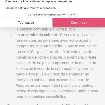
Axeptio consent
Indy, il faut compter entre 240 € et 588 € / an
Vous avez la liberté de les accepter ou les refuser.
HT en fonction de la taille de l'entreprise, car
Lire notre politique relative aux cookies
Indy n'est là que pour assister les professionnels
Consentements certifiés par
dans leur comptabilité, contrairement aux
Tout savoir
Continuer
cabinets d’expertise comptable qui réaliseront
la gestion comptable à votre place.
La proximité du cabinet
: Si vous favorisez les
rendez-vous en personne avec votre expert-
comptable, il serait bénéfique que le cabinet se
trouve à Margon, à proximité de votre lieu de
travail ou de votre domicile. Cependant, il reste
essentiel de ne pas compromettre la qualité du
service en faveur de la commodité. Il pourrait
parfois être plus judicieux de demander un
devis à un cabinet plus excentré si ceux de
Margon ne correspondent pas à vos attentes,
même si cela signifie vous déplacer uniquement
pour les réunions essentielles.