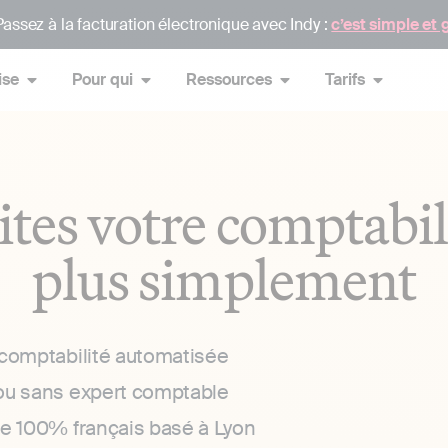
assez à la facturation électronique avec Indy :
c’est simple et 
ise
Pour qui
Ressources
Tarifs
ites votre comptabil
plus simplement
 comptabilité automatisée
ou sans expert comptable
ce 100% français basé à Lyon