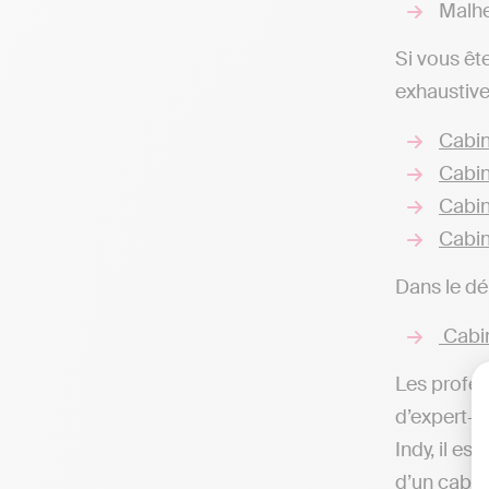
Malhe
Si vous êt
exhaustive
Cabin
Cabin
Cabin
Cabi
Dans le dé
Cabin
Les profes
d’expert-c
Indy, il es
d’un cabin