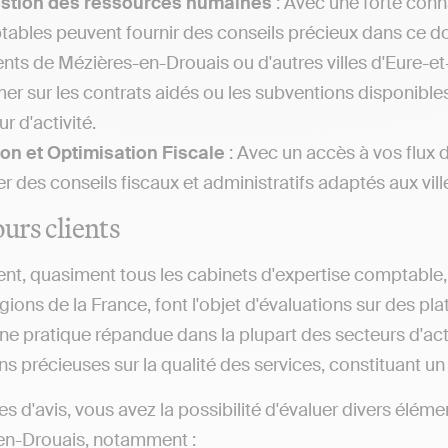
estion des ressources humaines
: Avec une forte conna
ables peuvent fournir des conseils précieux dans ce 
ents de Mézières-en-Drouais ou d'autres villes d'Eure-e
mer sur les contrats aidés ou les subventions disponibl
r d'activité.
on et Optimisation Fiscale
: Avec un accès à vos flux 
r des conseils fiscaux et administratifs adaptés aux ville
ours clients
nt, quasiment tous les cabinets d'expertise comptable, q
gions de la France, font l'objet d'évaluations sur des pl
ne pratique répandue dans la plupart des secteurs d'act
s précieuses sur la qualité des services, constituant un a
tes d'avis, vous avez la possibilité d'évaluer divers él
en-Drouais, notamment :