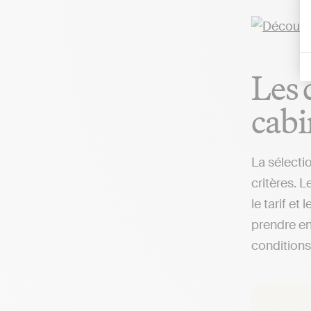
Les 
cabi
La sélecti
critères. 
le tarif e
prendre en
conditions