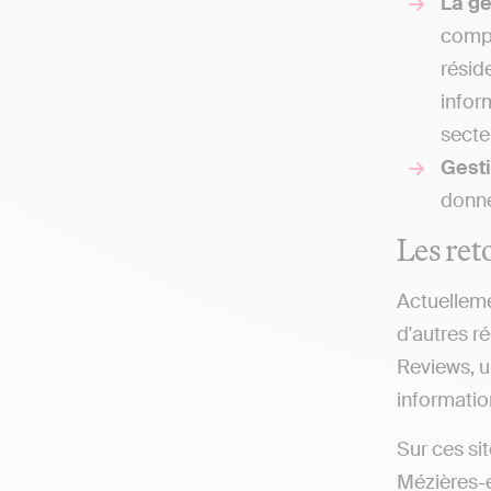
La g
compt
résid
infor
secteu
Gesti
donne
Les ret
Actuelleme
d'autres ré
Reviews, u
information
Sur ces si
Mézières-