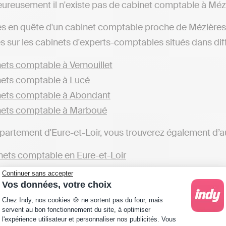
ureusement il n'existe pas de cabinet comptable à Méz
es en quête d'un cabinet comptable proche de Mézières
s sur les cabinets d'experts-comptables situés dans diffé
ets comptable à Vernouillet
ets comptable à Lucé
ets comptable à Abondant
nets comptable à Marboué
partement d'Eure-et-Loir, vous trouverez également d’a
ets comptable en Eure-et-Loir
Continuer sans accepter
sionnels préférant réaliser leur comptabilité eux-mêmes
Vos données, votre choix
omptable implanté à Mézières-en-Drouais. Avec des solut
Plateforme de Gestion du Consentement : Personna
Chez Indy, nos cookies 🍪 ne sortent pas du four, mais
t possible de gérer sa comptabilité et transmettre ses dé
servent au bon fonctionnement du site, à optimiser
l'expérience utilisateur et personnaliser nos publicités. Vous
et comptable qui fera toutes ces démarches pour le com