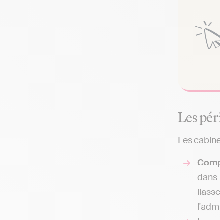
Les pér
Les cabine
Comp
dans 
liass
l'adm