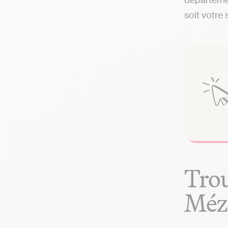
départemen
soit votre 
Trou
Méz