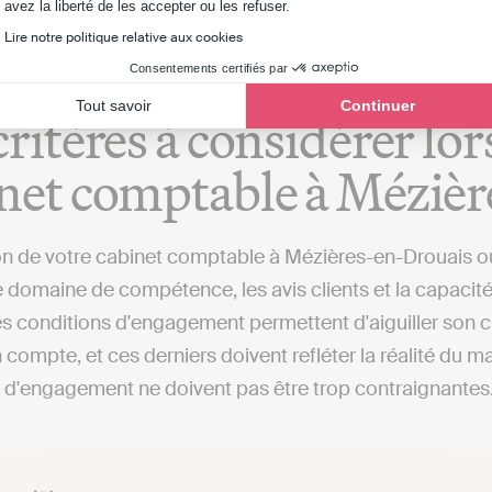
Axeptio consent
avez la liberté de les accepter ou les refuser.
Lire notre politique relative aux cookies
Consentements certifiés par
Tout savoir
Continuer
critères à considérer lo
net comptable à Méziè
on de votre cabinet comptable à Mézières-en-Drouais ou
Le domaine de compétence, les avis clients et la capaci
t les conditions d'engagement permettent d'aiguiller son 
 compte, et ces derniers doivent refléter la réalité du ma
 d'engagement ne doivent pas être trop contraignantes