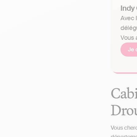
Indy
Avec I
délég
Vous a
Je 
Cabi
Drou
Vous cherc