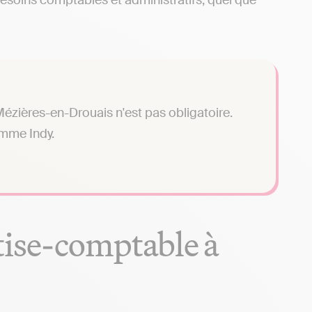
besoins comptables et administratifs, quel que
ézières-en-Drouais n'est pas obligatoire.
omme Indy.
tise-comptable à