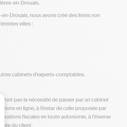
ières-en-Drouais.
-en-Drouais, nous avons créé des listes non
rentes villes :
utres cabinets d’experts-comptables.
 n’ont pas la nécessité de passer par un cabinet
ions en ligne, à l'instar de celle proposée par
lisez vos Options
clarations fiscales en toute autonomie, à l’inverse
pte du client.