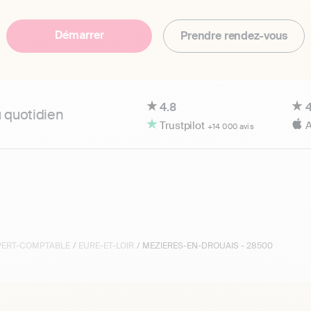
Démarrer
Prendre rendez-vous
4.8
4
u quotidien
Trustpilot
A
+14 000 avis
XPERT-COMPTABLE
/
EURE-ET-LOIR
/ MEZIERES-EN-DROUAIS - 28500