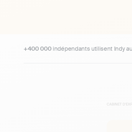
+400 000
indépendants utilisent Indy a
CABINET D'E