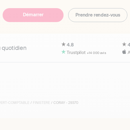
Démarrer
Prendre rendez-vous
4.8
4
u quotidien
Trustpilot
A
+14 000 avis
XPERT-COMPTABLE
/
FINISTERE
/ CORAY - 29370