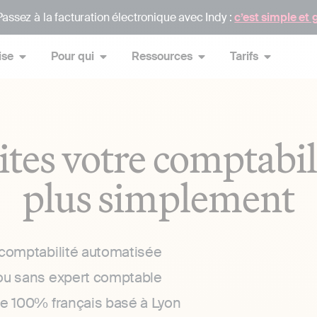
assez à la facturation électronique avec Indy :
c’est simple et 
ise
Pour qui
Ressources
Tarifs
ites votre comptabil
plus simplement
 comptabilité automatisée
ou sans expert comptable
ce 100% français basé à Lyon