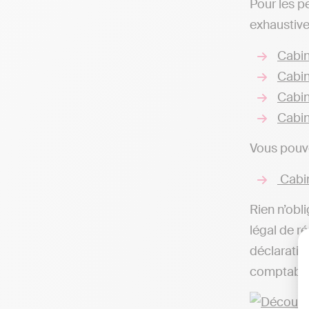
Pour les p
exhaustive
Cabin
Cabin
Cabin
Cabin
Vous pouve
Cabin
Rien n’obli
légal de r
déclaratio
comptable,