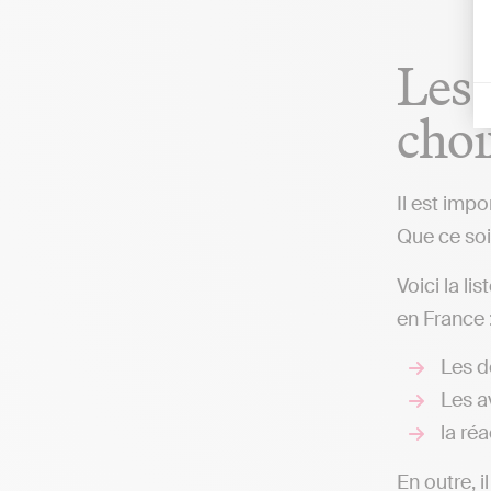
Les 
choi
Il est imp
Que ce soit
Voici la li
en France 
Les d
Les av
la réa
En outre, i