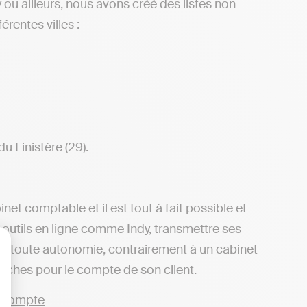
ou ailleurs, nous avons créé des listes non
rentes villes :
 Finistère (29).
net comptable et il est tout à fait possible et
 outils en ligne comme Indy, transmettre ses
 en toute autonomie, contrairement à un cabinet
lisez vos Options
arches pour le compte de son client.