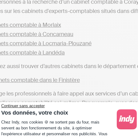
ersonnes à la recherche d’un cabinet comptable à Coray 
s sur les cabinets d'experts-comptables situés dans diffé
ets comptable à Morlaix
ets comptable à Concarneau
ets comptable à Locmaria-Plouzané
ets comptable à Landéda
z aussi trouver d’autres cabinets dans le département du
ets comptable dans le Finistère
ge les professionnels à faire appel aux services d’un cabi
éaliser sa comptabilité soi-même. Par exemple, avec des
Continuer sans accepter
ns fiscales et automatiser sa comptabilité est possible
Vos données, votre choix
Plateforme de Gestion du Consentement : Personna
 (implanté à Coray ou ailleurs), qui fera toutes ces dém
Chez Indy, nos cookies 🍪 ne sortent pas du four, mais
servent au bon fonctionnement du site, à optimiser
l'expérience utilisateur et personnaliser nos publicités. Vous