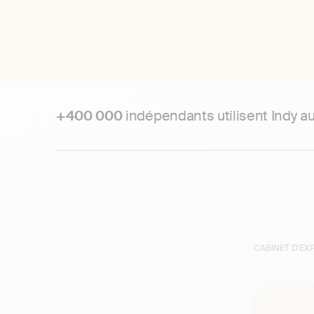
+400 000
indépendants utilisent Indy a
CABINET D'E