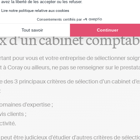
Axeptio consent
avez la liberté de les accepter ou les refuser.
Lire notre politique relative aux cookies
critères à prendre en co
Consentements certifiés par
Tout savoir
Continuer
x d'un cabinet comptab
ortant pour vous et votre entreprise de sélectionner so
 à Coray ou ailleurs, ne pas se renseigner sur le prestata
ste des 3 principaux critères de sélection d’un cabinet d
:
omaines d'expertise ;
is clients ;
ctivité.
l peut être judicieux d'étudier d'autres critères de sélect