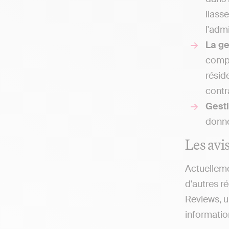
liass
l'admi
La g
compt
résid
contr
Gesti
donne
Les avis
Actuelleme
d'autres ré
Reviews, u
information