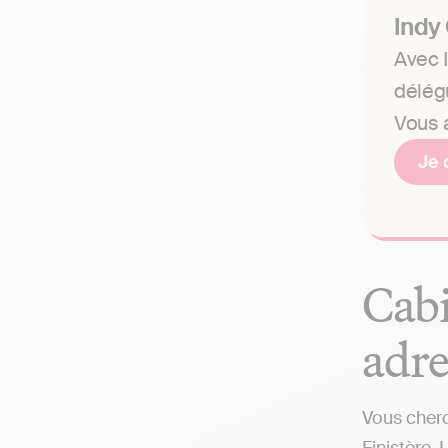
Indy
Avec I
délég
Vous a
Je 
Cabi
adre
Vous cherc