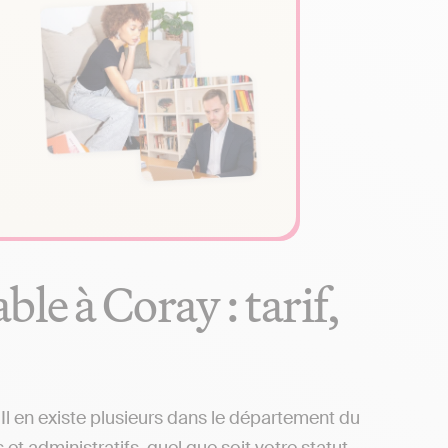
le à Coray : tarif,
l en existe plusieurs dans le département du