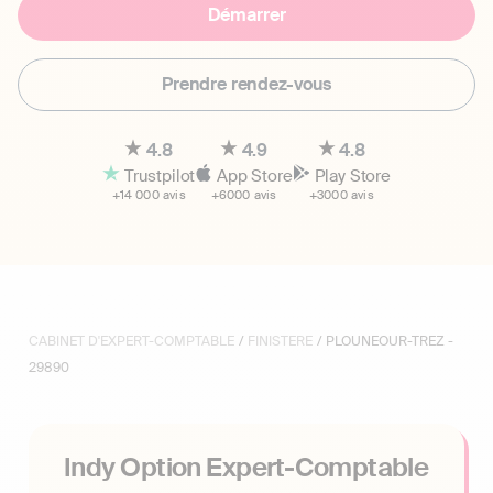
Démarrer
Prendre rendez-vous
4.8
4.9
4.8
Trustpilot
App Store
Play Store
+14 000 avis
+6000 avis
+3000 avis
CABINET D'EXPERT-COMPTABLE
/
FINISTERE
/ PLOUNEOUR-TREZ -
29890
Indy Option Expert-Comptable