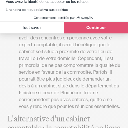
Axeptio consent
Vous avez la liberté de les accepter ou les refuser.
leur comptabilité et la transmission des
déclarations fiscales, tandis que l’expert-
Lire notre politique relative aux cookies
comptable réalise toutes ces actions à la place
Consentements certifiés par
de son client.
Tout savoir
Continuer
La localisation du cabinet
: Si vous préférez
avoir des rencontres en personne avec votre
expert-comptable, il serait bénéfique que le
cabinet soit situé à proximité de votre lieu de
travail ou de votre domicile. Cependant, il est
primordial de ne pas compromettre la qualité du
service en faveur de la commodité. Parfois, il
pourrait être plus judicieux de demander un
devis à un cabinet situé dans le département du
Finistère si ceux de Plounéour-Trez ne
correspondent pas à vos critères, quitte à ne
vous y rendre que pour les réunions essentielles.
L'alternative d'un cabinet
comptable : la comptabilité en ligne