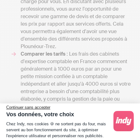
charge pour vous. En discutant avec plusieurs
professionnels, vous aurez l'opportunité de
recevoir une gamme de devis et de comparer
les prix par rapport aux services offerts. Cela
vous permettra également d'avoir une vue
d'ensemble des différents services proposés à
Plounéour-Trez.
Comparer les tarifs
: Les frais des cabinets
d'expertise comptable en France commencent
généralement à 1000 euros par an pour une
petite mission confiée à un comptable
indépendant et aller jusqu'à 4000 euros si votre
entreprise a besoin d'une comptabilité plus
élaborée, y compris la gestion de la paie ou
l'élaboration de budgets prévisionnels. À
Continuer sans accepter
l'inverse, une solution de comptabilité en ligne
Vos données, votre choix
comme Indy coûte entre 240 € et 588 € / an HT
Plateforme de Gestion du Consentement : Person
Chez Indy, nos cookies 🍪 ne sortent pas du four, mais
selon l'entreprise car les services proposés sont
servent au bon fonctionnement du site, à optimiser
différents. Indy assiste ses clients pour gérer
l'expérience utilisateur et personnaliser nos publicités.