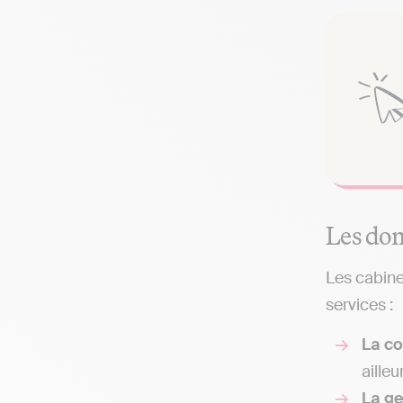
Les dom
Les cabine
services :
La co
ailleu
La g