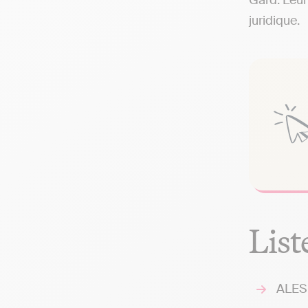
Gard. Leur
juridique.
List
ALESE