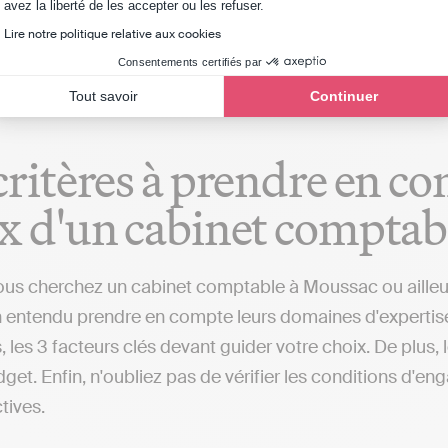
Axeptio consent
avez la liberté de les accepter ou les refuser.
 de transmettre les déclarations fiscales en toute auto
Lire notre politique relative aux cookies
 à l’inverse des cabinets comptables qui réaliseront c
Consentements certifiés par
Tout savoir
Continuer
critères à prendre en co
x d'un cabinet comptab
us cherchez un cabinet comptable à Moussac ou ailleurs,
 entendu prendre en compte leurs domaines d'expertise, le
, les 3 facteurs clés devant guider votre choix. De plus,
get. Enfin, n'oubliez pas de vérifier les conditions d'en
ctives.