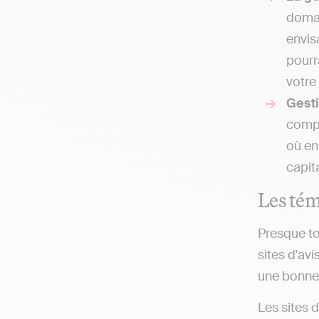
domai
envis
pourr
votre
Gesti
compt
où en
capit
Les tém
Presque to
sites d'avi
une bonne v
Les sites 