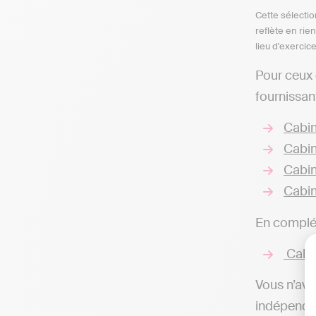
Cette sélectio
reflète en rie
lieu d'exercic
Pour ceux
fournissan
Cabin
Cabin
Cabin
Cabin
En complém
Cabin
Vous n’ave
indépendan