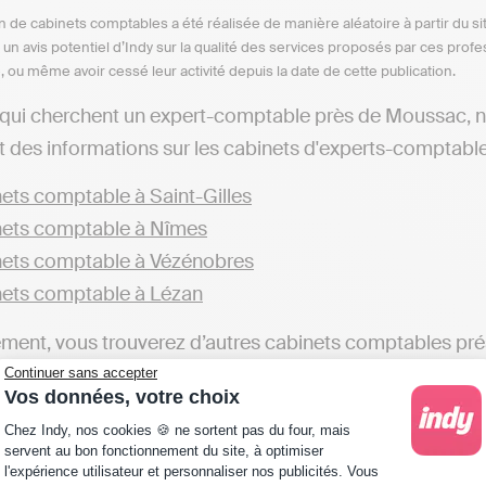
n de cabinets comptables a été réalisée de manière aléatoire à partir du si
n un avis potentiel d’Indy sur la qualité des services proposés par ces pr
e, ou même avoir cessé leur activité depuis la date de cette publication.
 qui cherchent un expert-comptable près de Moussac, 
t des informations sur les cabinets d'experts-comptables 
ets comptable à Saint-Gilles
ets comptable à Nîmes
ets comptable à Vézénobres
ets comptable à Lézan
ent, vous trouverez d’autres cabinets comptables prés
Continuer sans accepter
ets comptable dans le Gard
Vos données, votre choix
Plateforme de Gestion du Consentement : Personna
Chez Indy, nos cookies 🍪 ne sortent pas du four, mais
z pas nécessairement besoin d’un cabinet d’expert-comp
servent au bon fonctionnement du site, à optimiser
t. Il est tout à fait légal de gérer soi-même sa comptab
l'expérience utilisateur et personnaliser nos publicités. Vous