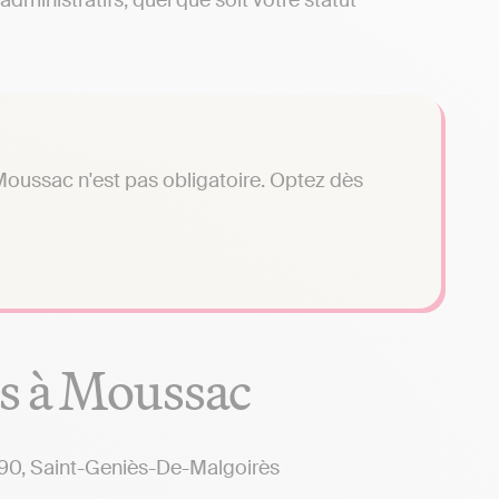
dministratifs, quel que soit votre statut
oussac n'est pas obligatoire. Optez dès
es à Moussac
0, Saint-Geniès-De-Malgoirès