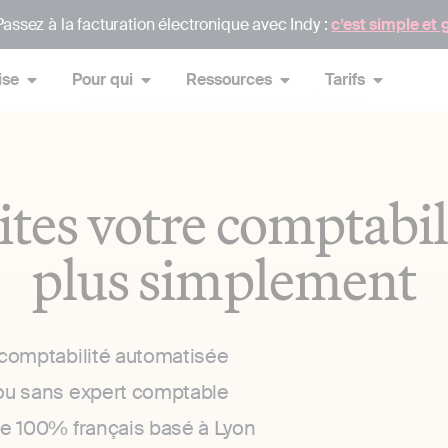
assez à la facturation électronique avec Indy :
c’est simple et 
ise
Pour qui
Ressources
Tarifs
ites votre comptabil
plus simplement
 comptabilité automatisée
ou sans expert comptable
ce 100% français basé à Lyon