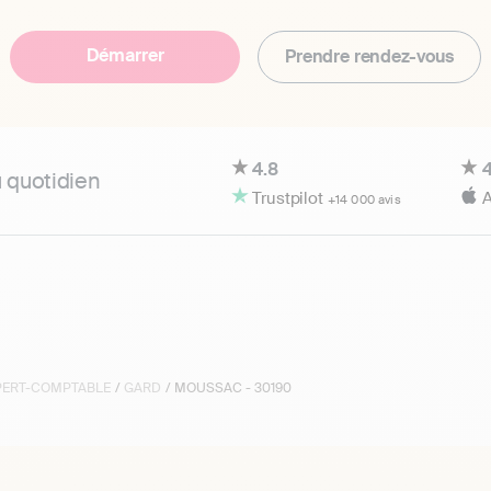
Démarrer
Prendre rendez-vous
4.8
4
u quotidien
Trustpilot
A
+14 000 avis
XPERT-COMPTABLE
/
GARD
/ MOUSSAC - 30190