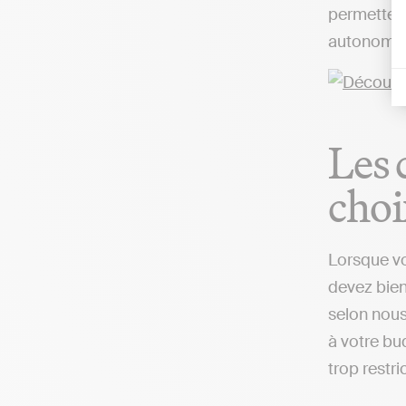
permettent
autonomie,
Les 
choi
Lorsque vo
devez bien
selon nous
à votre bud
trop restri