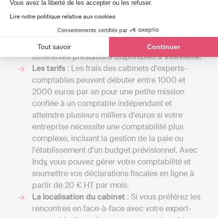
Axeptio consent
Vous avez la liberté de les accepter ou les refuser.
professionnels, vous aurez l'opportunité de
Lire notre politique relative aux cookies
recevoir différents devis et de comparer les
Consentements certifiés par
coûts par rapport aux services offerts. Cela vous
donnera également une vue d'ensemble des
Tout savoir
Continuer
différentes prestations disponibles à Villevieille.
Les tarifs
: Les frais des cabinets d'experts-
comptables peuvent débuter entre 1000 et
2000 euros par an pour une petite mission
confiée à un comptable indépendant et
atteindre plusieurs milliers d'euros si votre
entreprise nécessite une comptabilité plus
complexe, incluant la gestion de la paie ou
l'établissement d'un budget prévisionnel. Avec
Indy, vous pouvez gérer votre comptabilité et
soumettre vos déclarations fiscales en ligne à
partir de 20 € HT par mois.
La localisation du cabinet
: Si vous préférez les
rencontres en face-à-face avec votre expert-