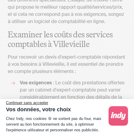
qui propose le meilleur rapport qualité/services/prix,
et si cela ne correspond pas à vos exigences, songez
à utiliser un logiciel de comptabilité en ligne.
Examiner les coûts des services
comptables à Villevieille
Pour recevoir un devis d'expert-comptable répondant
à vos besoins à Villevieille, il est essentiel de prendre
en compte plusieurs éléments :
Vos exigences
: Le coût des prestations offertes
par un cabinet d'expert-comptable peut varier
considérablement en fonction des détails de la
Continuer sans accepter
lettre de mission que vous établirez avec eux. La
Vos données, votre choix
gamme des services qu'un cabinet d'expert-
Plateforme de Gestion du Consentement : Person
comptable peut fournir est vaste, et le tarif
Chez Indy, nos cookies 🍪 ne sortent pas du four, mais
servent au bon fonctionnement du site, à optimiser
dépendra du nombre de tâches qu'il assumera
l'expérience utilisateur et personnaliser nos publicités.
pour votre compte. En dialoguant avec plusieurs