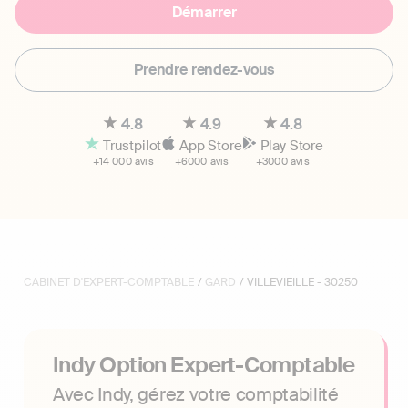
Démarrer
Prendre rendez-vous
4.8
4.9
4.8
Trustpilot
App Store
Play Store
+14 000 avis
+6000 avis
+3000 avis
CABINET D'EXPERT-COMPTABLE
/
GARD
/ VILLEVIEILLE - 30250
Indy Option Expert-Comptable
Avec Indy, gérez votre comptabilité