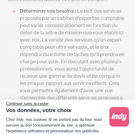
Déterminer vos besoins
: Le tarif des services
proposés par un cabinet d'expertise comptable
peut varier considérablement en fonction du
détail de la lettre de mission que vous établirez
avec eux. La variété des services qu'un expert-
comptable peut offrir est vaste, et le prix
dépendra du volume de tâches qu'il prendra en
charge pour vous. En discutant avec plusieurs
professionnels, vous aurez l'opportunité de
recevoir une gamme de devis et de comparer
les prix par rapport aux services offerts. Cela
vous permettra également d'avoir une vue
d'ensemble des différents services proposés à
Continuer sans accepter
Eauze.
Vos données, votre choix
Comparer les tarifs
: Les frais des cabinets
Plateforme de Gestion du Consentement : Person
d'expertise comptable en France commencent
Chez Indy, nos cookies 🍪 ne sortent pas du four, mais
servent au bon fonctionnement du site, à optimiser
généralement à 1000 euros par an pour une
l'expérience utilisateur et personnaliser nos publicités.
petite mission confiée à un comptable