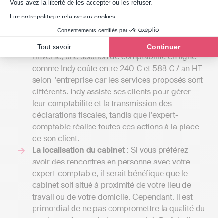
Axeptio consent
Vous avez la liberté de les accepter ou les refuser.
indépendant et aller jusqu'à 4000 euros si votre
Lire notre politique relative aux cookies
entreprise a besoin d'une comptabilité plus
Consentements certifiés par
élaborée, y compris la gestion de la paie ou
l'élaboration de budgets prévisionnels. À
Tout savoir
Continuer
l'inverse, une solution de comptabilité en ligne
comme Indy coûte entre 240 € et 588 € / an HT
selon l'entreprise car les services proposés sont
différents. Indy assiste ses clients pour gérer
leur comptabilité et la transmission des
déclarations fiscales, tandis que l’expert-
comptable réalise toutes ces actions à la place
de son client.
La localisation du cabinet
: Si vous préférez
avoir des rencontres en personne avec votre
expert-comptable, il serait bénéfique que le
cabinet soit situé à proximité de votre lieu de
travail ou de votre domicile. Cependant, il est
primordial de ne pas compromettre la qualité du