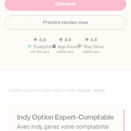
Démarrer
Prendre rendez-vous
4.8
4.9
4.8
Trustpilot
App Store
Play Store
+14 000 avis
+6000 avis
+3000 avis
CABINET D'EXPERT-COMPTABLE
/
GERS
/ EAUZE - 32800
Indy Option Expert-Comptable
Avec Indy, gérez votre comptabilité