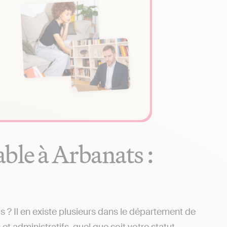
ble à Arbanats :
? Il en existe plusieurs dans le département de