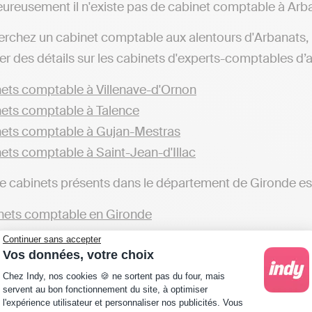
ureusement il n'existe pas de cabinet comptable à Arb
erchez un cabinet comptable aux alentours d'Arbanats
r des détails sur les cabinets d'experts-comptables d’aut
ets comptable à Villenave-d'Ornon
ets comptable à Talence
ets comptable à Gujan-Mestras
ets comptable à Saint-Jean-d'Illac
de cabinets présents dans le département de Gironde es
ets comptable en Gironde
Continuer sans accepter
éférez tenir votre comptabilité en ligne en toute autono
Vos données, votre choix
et comptable près de chez vous, dans le département de Gi
Plateforme de Gestion du Consentement : Personna
Chez Indy, nos cookies 🍪 ne sortent pas du four, mais
ui permettent d’automatiser sa comptabilité et transmet
servent au bon fonctionnement du site, à optimiser
l'expérience utilisateur et personnaliser nos publicités. Vous
 comptable qui réalisent toutes ces actions à votre plac