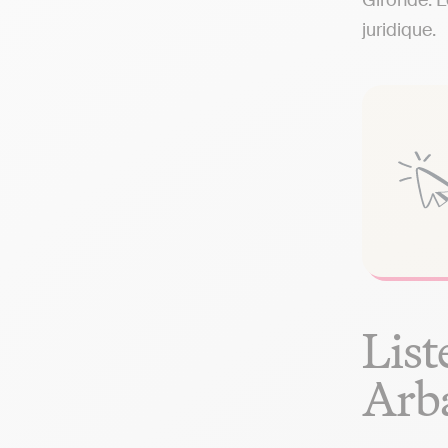
Gironde. L
juridique.
List
Arb