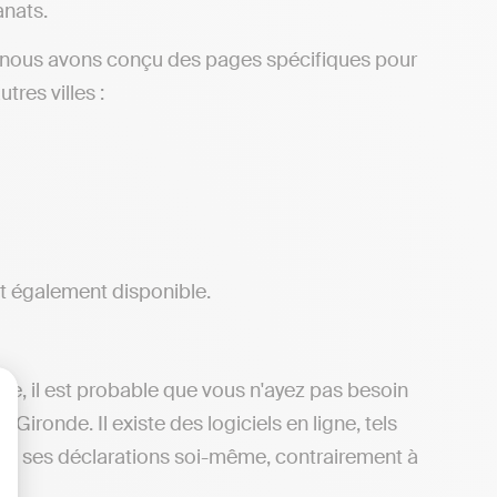
anats.
, nous avons conçu des pages spécifiques pour
res villes :
t également disponible.
mie, il est probable que vous n'ayez pas besoin
ronde. Il existe des logiciels en ligne, tels
lisez vos Options
tre ses déclarations soi-même, contrairement à
e.