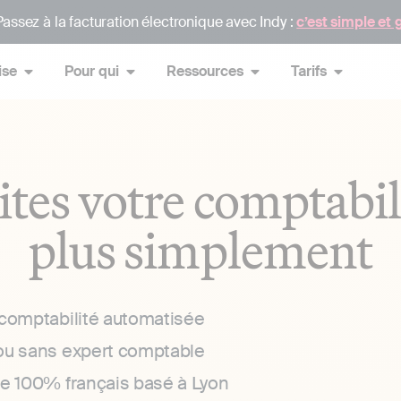
assez à la facturation électronique avec Indy :
c’est simple et 
ise
Pour qui
Ressources
Tarifs
ites votre comptabil
plus simplement
 comptabilité automatisée
ou sans expert comptable
ce 100% français basé à Lyon