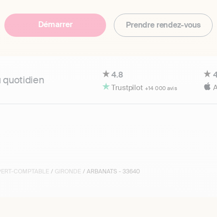
Démarrer
Prendre rendez-vous
4.8
4
u quotidien
Trustpilot
A
+14 000 avis
XPERT-COMPTABLE
/
GIRONDE
/ ARBANATS - 33640