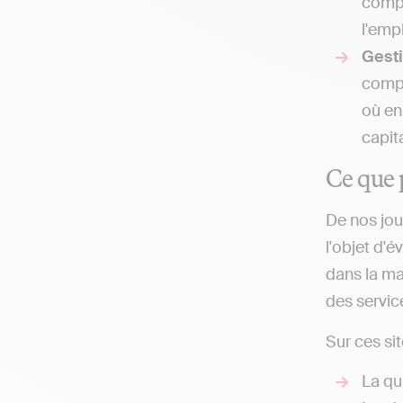
compt
l'emp
Gesti
compt
où en
capit
Ce que 
De nos jou
l'objet d'
dans la ma
des service
Sur ces sit
La qu