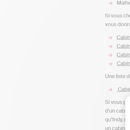
Malhe
Si vous ch
vous donne
Cabin
Cabin
Cabin
Cabin
Une liste 
Cabin
Si vous pr
d'un cabin
qu’Indy, q
un cabinet