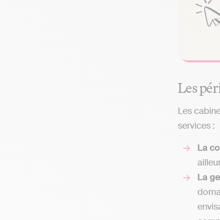
Les pér
Les cabine
services :
La co
ailleu
La g
domai
envis