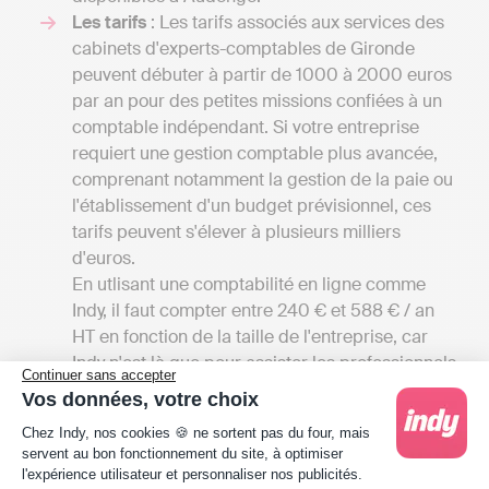
Les tarifs
: Les tarifs associés aux services des
cabinets d'experts-comptables de Gironde
peuvent débuter à partir de 1000 à 2000 euros
par an pour des petites missions confiées à un
comptable indépendant. Si votre entreprise
requiert une gestion comptable plus avancée,
comprenant notamment la gestion de la paie ou
l'établissement d'un budget prévisionnel, ces
tarifs peuvent s'élever à plusieurs milliers
d'euros.
En utlisant une comptabilité en ligne comme
Indy, il faut compter entre 240 € et 588 € / an
HT en fonction de la taille de l'entreprise, car
Indy n'est là que pour assister les professionnels
Continuer sans accepter
dans leur comptabilité, contrairement aux
Vos données, votre choix
cabinets d’expertise comptable qui réaliseront
Plateforme de Gestion du Consentement : Person
Chez Indy, nos cookies 🍪 ne sortent pas du four, mais
la gestion comptable à votre place.
servent au bon fonctionnement du site, à optimiser
La proximité du cabinet
: Si vous favorisez les
l'expérience utilisateur et personnaliser nos publicités.