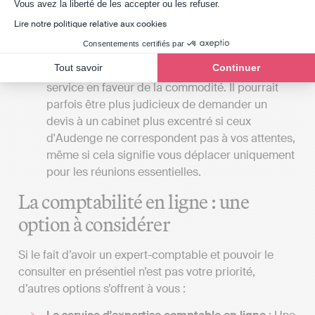
Axeptio consent
rendez-vous en personne avec votre expert-
Vous avez la liberté de les accepter ou les refuser.
comptable, il serait bénéfique que le cabinet se
Lire notre politique relative aux cookies
trouve à Audenge, à proximité de votre lieu de
Consentements certifiés par
travail ou de votre domicile. Cependant, il reste
Tout savoir
Continuer
essentiel de ne pas compromettre la qualité du
service en faveur de la commodité. Il pourrait
parfois être plus judicieux de demander un
devis à un cabinet plus excentré si ceux
d'Audenge ne correspondent pas à vos attentes,
même si cela signifie vous déplacer uniquement
pour les réunions essentielles.
La comptabilité en ligne : une
option à considérer
Si le fait d’avoir un expert-comptable et pouvoir le
consulter en présentiel n’est pas votre priorité,
d’autres options s’offrent à vous :