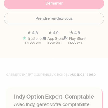
Démarrer
Prendre rendez-vous
4.8
4.9
4.8
Trustpilot
App Store
Play Store
+14 000 avis
+6000 avis
+3000 avis
CABINET D'EXPERT-COMPTABLE
/
GIRONDE
/ AUDENGE - 33980
Indy Option Expert-Comptable
Avec Indy, gérez votre comptabilité