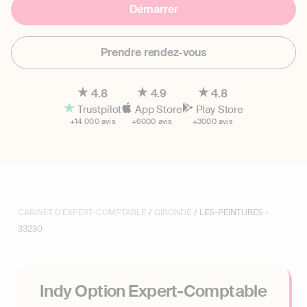
Démarrer
Prendre rendez-vous
4.8
4.9
4.8
Trustpilot
App Store
Play Store
+14 000 avis
+6000 avis
+3000 avis
CABINET D'EXPERT-COMPTABLE
/
GIRONDE
/ LES-PEINTURES -
33230
Indy Option Expert-Comptable