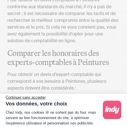
conforme aux standards du marché, il n'y a pas de
secret : il est nécessaire de comparer les tarifs et de
rechercher le meilleur compromis entre la qualité des
services et le prix. Si cela ne vous convient pas, vous
avez également la possibilité d'opter pour une
solution de comptabilité en ligne.
Comparer les honoraires des
experts-comptables à Peintures
Pour obtenir un devis d’expert-comptable qui
correspond à vos besoins à Peintures, plusieurs
aspects doivent être considérés :
Continuer sans accepter
Vos attentes
: Le coût des services proposés
Vos données, votre choix
par un cabinet d'expert-comptable peut
Plateforme de Gestion du Consentement : Person
grandement varier en fonction du détail du
Chez Indy, nos cookies 🍪 ne sortent pas du four, mais
servent au bon fonctionnement du site, à optimiser
contrat que vous établirez avec eux. L'étendue
l'expérience utilisateur et personnaliser nos publicités.
des services qu'un cabinet d’expert-comptable