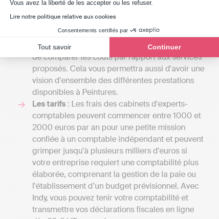
Axeptio consent
Vous avez la liberté de les accepter ou les refuser.
peut proposer est vaste, et le prix sera fonction
Lire notre politique relative aux cookies
du nombre de tâches qu'il assurera pour vous.
Consentements certifiés par
En échangeant avec plusieurs spécialistes, vous
aurez la possibilité de recevoir divers devis et
Tout savoir
Continuer
de comparer les coûts par rapport aux services
proposés. Cela vous permettra aussi d'avoir une
vision d'ensemble des différentes prestations
disponibles à Peintures.
Les tarifs
: Les frais des cabinets d'experts-
comptables peuvent commencer entre 1000 et
2000 euros par an pour une petite mission
confiée à un comptable indépendant et peuvent
grimper jusqu'à plusieurs milliers d'euros si
votre entreprise requiert une comptabilité plus
élaborée, comprenant la gestion de la paie ou
l'établissement d’un budget prévisionnel. Avec
Indy, vous pouvez tenir votre comptabilité et
transmettre vos déclarations fiscales en ligne