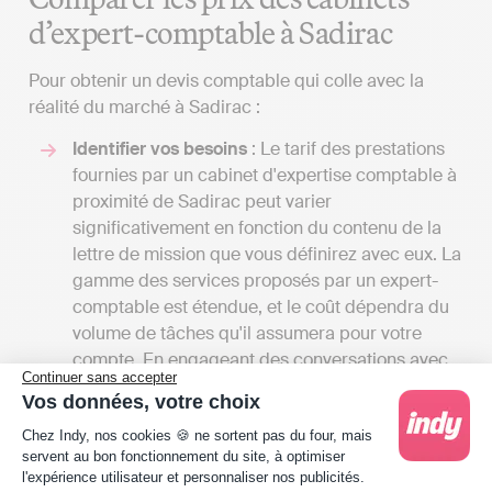
d’expert-comptable à Sadirac
Pour obtenir un devis comptable qui colle avec la
réalité du marché à Sadirac :
Identifier vos besoins
: Le tarif des prestations
fournies par un cabinet d'expertise comptable à
proximité de Sadirac peut varier
significativement en fonction du contenu de la
lettre de mission que vous définirez avec eux. La
gamme des services proposés par un expert-
comptable est étendue, et le coût dépendra du
volume de tâches qu'il assumera pour votre
compte. En engageant des conversations avec
Continuer sans accepter
plusieurs spécialistes, vous aurez l'opportunité
Vos données, votre choix
de recevoir divers devis et de comparer les
Plateforme de Gestion du Consentement : Person
Chez Indy, nos cookies 🍪 ne sortent pas du four, mais
tarifs en fonction des services offerts. Cela vous
servent au bon fonctionnement du site, à optimiser
permettra également d'avoir une vision
l'expérience utilisateur et personnaliser nos publicités.
complète des différentes prestations