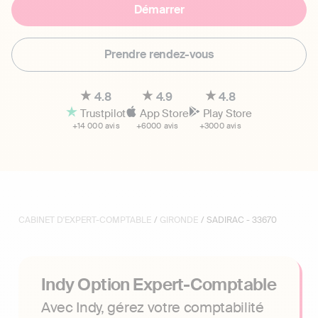
Démarrer
Prendre rendez-vous
4.8
4.9
4.8
Trustpilot
App Store
Play Store
+14 000 avis
+6000 avis
+3000 avis
CABINET D'EXPERT-COMPTABLE
/
GIRONDE
/ SADIRAC - 33670
Indy Option Expert-Comptable
Avec Indy, gérez votre comptabilité