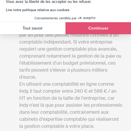
Axeptio consent
Vous avez la liberté de les accepter ou les refuser.
disponibles à Sadirac.
Lire notre politique relative aux cookies
Les tarifs
: Les tarifs associés aux services des
Consentements certifiés par
cabinets d'experts-comptables de Gironde
peuvent débuter à partir de 1000 à 2000 euros
Tout savoir
Continuer
par an pour des petites missions confiées à un
comptable indépendant. Si votre entreprise
requiert une gestion comptable plus avancée,
comprenant notamment la gestion de la paie ou
l'établissement d'un budget prévisionnel, ces
tarifs peuvent s'élever à plusieurs milliers
d'euros.
En utlisant une comptabilité en ligne comme
Indy, il faut compter entre 240 € et 588 € / an
HT en fonction de la taille de l'entreprise, car
Indy n'est là que pour assister les professionnels
dans leur comptabilité, contrairement aux
cabinets d’expertise comptable qui réaliseront
la gestion comptable à votre place.