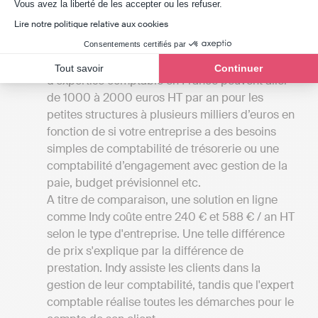
Axeptio consent
Vous avez la liberté de les accepter ou les refuser.
fonction des services proposés. Cela vous
Lire notre politique relative aux cookies
permettra de voir ce qui se fait à Saint-Magne-
de-Castillon !
Consentements certifiés par
Comparer les tarifs
: Les tarifs de cabinets
Tout savoir
Continuer
d’expertise comptable en France peuvent aller
de 1000 à 2000 euros HT par an pour les
petites structures à plusieurs milliers d’euros en
fonction de si votre entreprise a des besoins
simples de comptabilité de trésorerie ou une
comptabilité d’engagement avec gestion de la
paie, budget prévisionnel etc.
A titre de comparaison, une solution en ligne
comme Indy coûte entre 240 € et 588 € / an HT
selon le type d'entreprise. Une telle différence
de prix s'explique par la différence de
prestation. Indy assiste les clients dans la
gestion de leur comptabilité, tandis que l'expert
comptable réalise toutes les démarches pour le