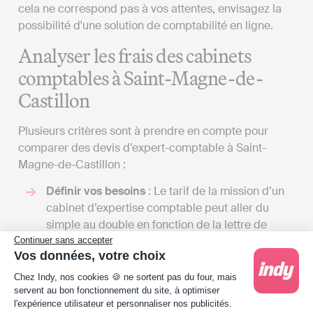
cela ne correspond pas à vos attentes, envisagez la
possibilité d'une solution de comptabilité en ligne.
Analyser les frais des cabinets
comptables à Saint-Magne-de-
Castillon
Plusieurs critères sont à prendre en compte pour
comparer des devis d’expert-comptable à Saint-
Magne-de-Castillon :
Définir vos besoins
: Le tarif de la mission d’un
cabinet d’expertise comptable peut aller du
simple au double en fonction de la lettre de
mission que vous allez décider avec eux. En
Continuer sans accepter
Vos données, votre choix
effet, la variété de services proposés par un
Plateforme de Gestion du Consentement : Person
expert-comptable peut être très importante. En
Chez Indy, nos cookies 🍪 ne sortent pas du four, mais
rencontrer plusieurs vous permettra de recevoir
servent au bon fonctionnement du site, à optimiser
l'expérience utilisateur et personnaliser nos publicités.
de nombreux devis et de comparer les tarifs en