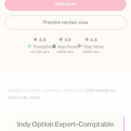
Démarrer
Prendre rendez-vous
4.8
4.9
4.8
Trustpilot
App Store
Play Store
+14 000 avis
+6000 avis
+3000 avis
CABINET D'EXPERT-COMPTABLE
/
GIRONDE
/ SAINT-MAGNE-DE-
CASTILLON - 33350
Indy Option Expert-Comptable