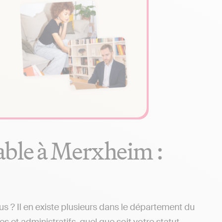
able à Merxheim :
 ? Il en existe plusieurs dans le département du