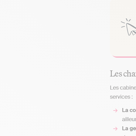
Les cha
Les cabine
services :
La co
ailleu
La g