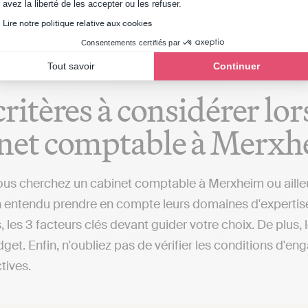
Axeptio consent
avez la liberté de les accepter ou les refuser.
 (implanté à Merxheim ou ailleurs), qui fera toutes ces
Lire notre politique relative aux cookies
Consentements certifiés par
Tout savoir
Continuer
critères à considérer lo
net comptable à Merx
us cherchez un cabinet comptable à Merxheim ou ailleurs,
 entendu prendre en compte leurs domaines d'expertise, le
, les 3 facteurs clés devant guider votre choix. De plus,
get. Enfin, n'oubliez pas de vérifier les conditions d'en
ctives.