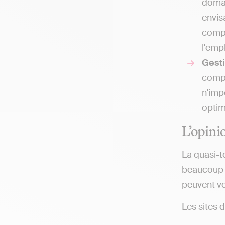
domai
envis
compt
l'emp
Gesti
compt
n'imp
optim
L’opini
La quasi-t
beaucoup d
peuvent vo
Les sites 