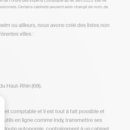
te de l’Ordre des Experts Comptable au 1er avril 2023. Elle ne
ofessionnels. Certains cabinets peuvent avoir changé de nom, de
im ou ailleurs, nous avons créé des listes non
rentes villes :
du Haut-Rhin (68).
net comptable et il est tout à fait possible et
lisez vos Options
 outils en ligne comme Indy, transmettre ses
 en toute autonomie, contrairement à un cabinet