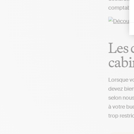
comptable,
Les 
cabi
Lorsque vo
devez bien
selon nous
à votre bud
trop restri