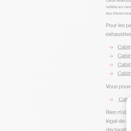
Cette sélectio
reflète en rie
lieu d'exercic
Pour les p
exhaustive
Cabin
Cabin
Cabin
Cabin
Vous pouve
Cabin
Rien n’obli
légal de r
déclaratio