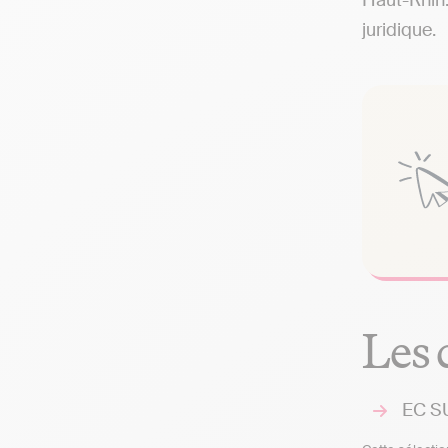
Haut-Rhin.
juridique.
Les 
EC SU