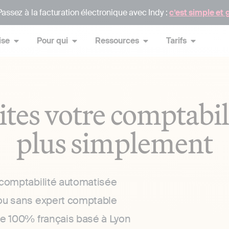
assez à la facturation électronique avec Indy :
c’est simple et 
ise
Pour qui
Ressources
Tarifs
ites votre comptabil
plus simplement
 comptabilité automatisée
ou sans expert comptable
ce 100% français basé à Lyon