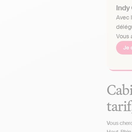
Indy
Avec I
délég
Vous a
Je 
Cabi
tari
Vous cherc