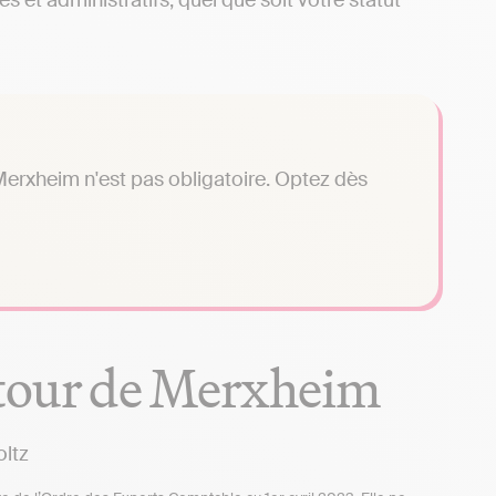
 et administratifs, quel que soit votre statut
erxheim n'est pas obligatoire. Optez dès
utour de Merxheim
ltz