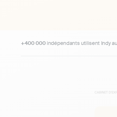
+400 000
indépendants utilisent Indy a
CABINET D'E