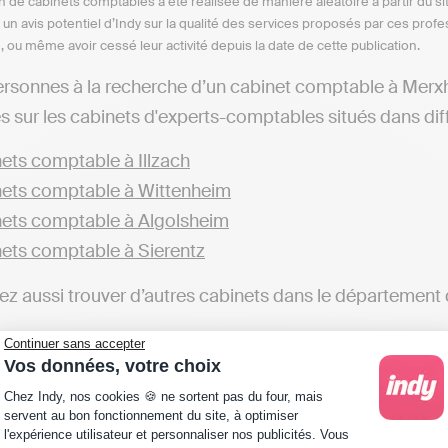
n de cabinets comptables a été réalisée de manière aléatoire à partir du si
n un avis potentiel d’Indy sur la qualité des services proposés par ces pr
e, ou même avoir cessé leur activité depuis la date de cette publication.
ersonnes à la recherche d’un cabinet comptable à Merxhe
s sur les cabinets d'experts-comptables situés dans diffé
ets comptable à Illzach
ets comptable à Wittenheim
ets comptable à Algolsheim
ets comptable à Sierentz
z aussi trouver d’autres cabinets dans le département 
ets comptable dans le Haut-Rhin
Continuer sans accepter
Vos données, votre choix
ge les professionnels à faire appel aux services d’un cabi
Plateforme de Gestion du Consentement : Personna
Chez Indy, nos cookies 🍪 ne sortent pas du four, mais
éaliser sa comptabilité soi-même. Par exemple, avec des
servent au bon fonctionnement du site, à optimiser
l'expérience utilisateur et personnaliser nos publicités. Vous
ns fiscales et automatiser sa comptabilité est possible