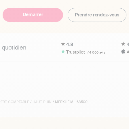
Démarrer
Prendre rendez-vous
4.8
4
u quotidien
Trustpilot
A
+14 000 avis
XPERT-COMPTABLE
/
HAUT-RHIN
/ MERXHEIM - 68500