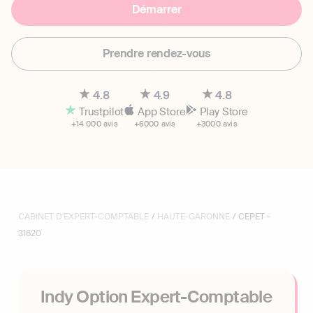
Démarrer
Prendre rendez-vous
4.8
4.9
4.8
Trustpilot
App Store
Play Store
+14 000 avis
+6000 avis
+3000 avis
CABINET D'EXPERT-COMPTABLE
/
HAUTE-GARONNE
/ CEPET -
31620
Indy Option Expert-Comptable