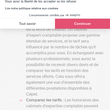
Axeptio consent
Vous avez la liberté de les accepter ou les refuser.
Clarifiez vos besoins
: Les coûts des
Lire notre politique relative aux cookies
services fournis par un cabinet d'experts-
Consentements certifiés par
comptables peuvent varier
considérablement en fonction des termes
Tout savoir
Continuer
de la lettre de mission. Un cabinet
d’expert-comptable propose une gamme
étendue de services, et le tarif sera
influencé par le nombre de tâches qu'il
accomplira pour vous. En échangeant avec
plusieurs professionnels, vous aurez la
possibilité de recevoir divers devis et de
comparer les tarifs en fonction des
services offerts. Cela vous offrira
également une vue d'ensemble des
différentes prestations disponibles à
Cépet.
Comparez les tarifs
: Les honoraires des
cabinets d'expertise comptable peuvent