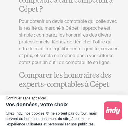
Cépet ?
Pour obtenir un devis comptable qui colle avec
la réalité du marché à Cépet, l'approche est
simple : comparez les honoraires des divers
professionnels, tâchez de dénicher l'offre qui
offre le meilleur équilibre entre qualité, services
et prix, et si cela ne répond pas à vos critères,
optez pour un outil de comptabilité en ligne.
Comparer les honoraires des
experts-comptables à Cépet
Pour obtenir un devis de cabinet comptable
Continuer sans accepter
aligné sur la réalité du marché de Haute-
Vos données, votre choix
Garonne, que votre entreprise soit établie à
Plateforme de Gestion du Consentement : Person
Chez Indy, nos cookies 🍪 ne sortent pas du four, mais
Cépet ou ailleurs, plusieurs éléments doivent
servent au bon fonctionnement du site, à optimiser
être pris en compte :
l'expérience utilisateur et personnaliser nos publicités.