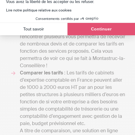
cabinet d’expertise comptable peut aller du
Axeptio consent
Vous avez la liberté de les accepter ou les refuser.
simple au double en fonction de la lettre de
Lire notre politique relative aux cookies
mission que vous allez décider avec eux. En
Consentements certifiés par
effet, la variété de services proposés par un
expert-comptable peut être très importante. En
Tout savoir
Continuer
rencontrer plusieurs vous permettra de recevoir
de nombreux devis et de comparer les tarifs en
fonction des services proposés. Cela vous
permettra de voir ce qui se fait à Montastruc-la-
Conseillère !
Comparer les tarifs
: Les tarifs de cabinets
d’expertise comptable en France peuvent aller
de 1000 à 2000 euros HT par an pour les
petites structures à plusieurs milliers d’euros en
fonction de si votre entreprise a des besoins
simples de comptabilité de trésorerie ou une
comptabilité d’engagement avec gestion de la
paie, budget prévisionnel etc.
A titre de comparaison, une solution en ligne