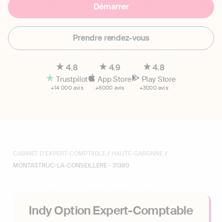
Démarrer
Prendre rendez-vous
4.8
4.9
4.8
Trustpilot
App Store
Play Store
+14 000 avis
+6000 avis
+3000 avis
CABINET D'EXPERT-COMPTABLE
/
HAUTE-GARONNE
/
MONTASTRUC-LA-CONSEILLERE - 31380
Indy Option Expert-Comptable