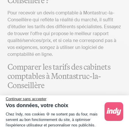
Conseillère ?
Pour recevoir un devis comptable à Montastruc-la-
Conseillère qui reflète la réalité du marché, il suffit
d’étudier les tarifs des différents spécialistes. Essayez
de trouver l'offre qui propose le meilleur rapport
qualité/services/prix, et si cela ne correspond pas à
vos exigences, songez à utiliser un logiciel de
comptabilité en ligne.
Comparer les tarifs des cabinets
comptables à Montastruc-la-
Conseillère
Plusieurs critères sont à prendre en compte pour
Continuer sans accepter
comparer des devis d’expert-comptable à
Vos données, votre choix
Montastruc-la-Conseillère :
Plateforme de Gestion du Consentement : Person
Chez Indy, nos cookies 🍪 ne sortent pas du four, mais
servent au bon fonctionnement du site, à optimiser
Définir vos besoins
: Le tarif de la mission d’un
l'expérience utilisateur et personnaliser nos publicités.