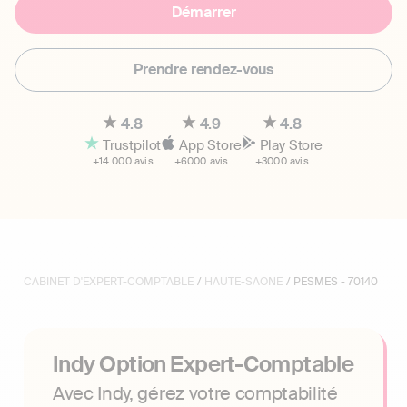
Démarrer
Prendre rendez-vous
4.8
4.9
4.8
Trustpilot
App Store
Play Store
+14 000 avis
+6000 avis
+3000 avis
CABINET D'EXPERT-COMPTABLE
/
HAUTE-SAONE
/ PESMES - 70140
Indy Option Expert-Comptable
Avec Indy, gérez votre comptabilité