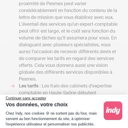
proximité de Pesmes peut varier
considérablement en fonction du contenu de la
lettre de mission que vous établirez avec eux.
L'éventail des services qu'un expert-comptable
peut offrir est large, et le coût sera fonction du
volume de tâches qu'il assumera pour vous. En
dialoguant avec plusieurs spécialistes, vous
aurez l'occasion de recevoir différents devis et
de comparer les tarifs en regard des services
offerts. Cela vous donnera aussi une vision
globale des différents services disponibles à
Pesmes.
Les tarifs
: Les frais des cabinets d'expertise
comptable en Haute-Saône débutent
Continuer sans accepter
généralement à 1000 euros par an pour une
Vos données, votre choix
petite mission confiée à un comptable
Plateforme de Gestion du Consentement : Person
indépendant et peuvent s'élever à plusieurs
Chez Indy, nos cookies 🍪 ne sortent pas du four, mais
servent au bon fonctionnement du site, à optimiser
milliers d'euros si votre entreprise nécessite une
l'expérience utilisateur et personnaliser nos publicités.
comptabilité plus élaborée, y compris la gestion