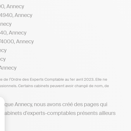
0, Annecy
74940, Annecy
nnecy
940, Annecy
74000, Annecy
ecy
ecy
 Annecy
te de l’Ordre des Experts Comptable au 1er avril 2023. Elle ne
ofessionnels. Certains cabinets peuvent avoir changé de nom, de
tre que Annecy, nous avons créé des pages qui
s cabinets d'experts-comptables présents ailleurs
lisez vos Options