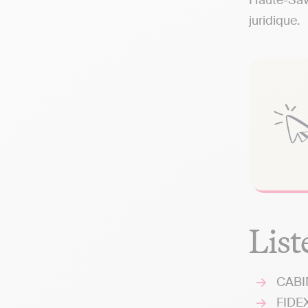
Haute-Savo
juridique.
List
CABI
FIDEX