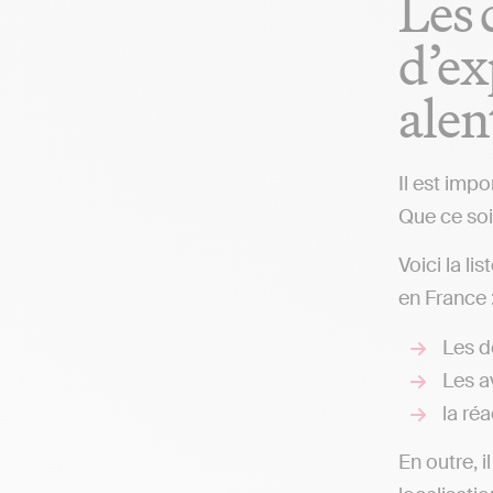
Les 
d’ex
alen
Il est imp
Que ce soit
Voici la l
en France 
Les d
Les av
la réa
En outre, i