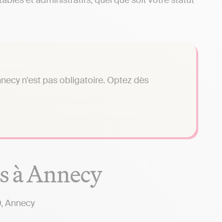
les et administratifs, quel que soit votre statut
necy n'est pas obligatoire. Optez dès
es à Annecy
, Annecy