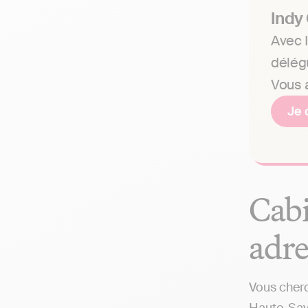
Indy
Avec I
délég
Vous a
Je 
Cabi
adre
Vous cherc