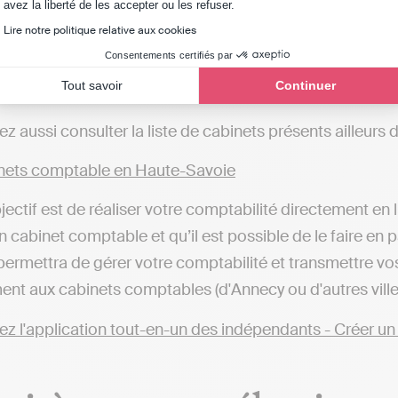
Axeptio consent
avez la liberté de les accepter ou les refuser.
ets comptable à Thonon-les-Bains
Lire notre politique relative aux cookies
ets comptable à Annecy-le-Vieux
Consentements certifiés par
ets comptable à Bonneville
Tout savoir
Continuer
ets comptable à Saint-Gervais-les-Bains
z aussi consulter la liste de cabinets présents ailleurs
ets comptable en Haute-Savoie
bjectif est de réaliser votre comptabilité directement en
n cabinet comptable et qu’il est possible de le faire en 
permettra de gérer votre comptabilité et transmettre vo
ent aux cabinets comptables (d'Annecy ou d'autres villes)