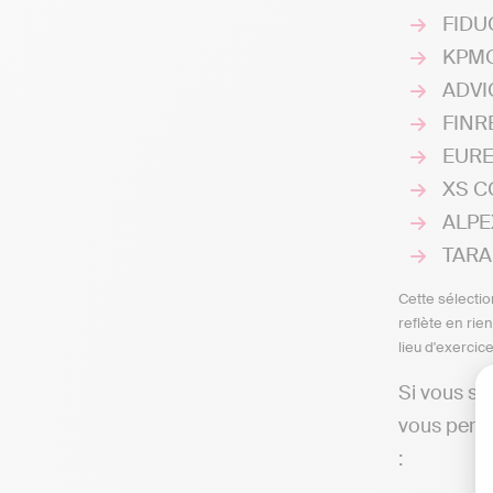
FIDUC
KPMG 
ADVIC
FINRE
EURE
XS C
ALPEX
TARA 
Cette sélectio
reflète en rie
lieu d'exercic
Si vous so
vous perme
: