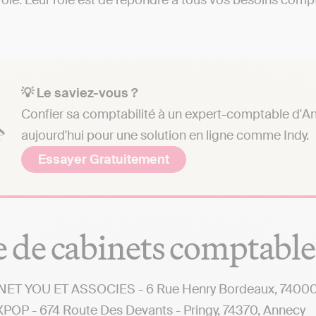
ie. Leur rôle est de répondre à tous vos besoins comptab
💡 Le saviez-vous ?
Confier sa comptabilité à un expert-comptable d'An
aujourd'hui pour une solution en ligne comme Indy.
Essayer Gratuitement
e de cabinets comptabl
NET YOU ET ASSOCIES - 6 Rue Henry Bordeaux, 74000
POP - 674 Route Des Devants - Pringy, 74370, Annecy