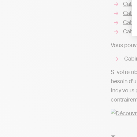
Cabin
Cabin
Cabin
Cabin
Vous pouve
Cabin
Si votre o
besoin d’u
Indy vous 
contrairem