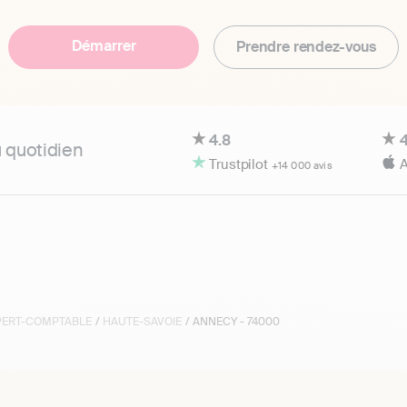
Démarrer
Prendre rendez-vous
4.8
4
u quotidien
Trustpilot
A
+14 000 avis
XPERT-COMPTABLE
/
HAUTE-SAVOIE
/ ANNECY - 74000