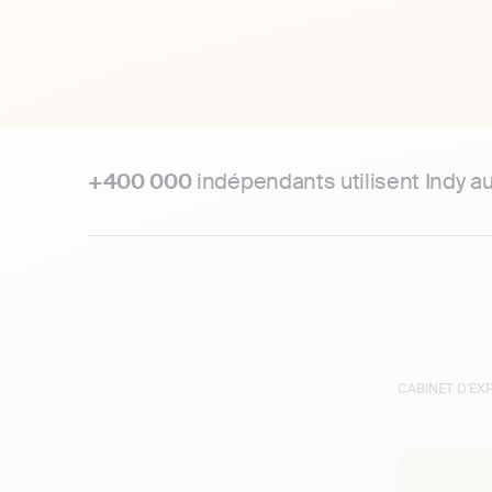
+400 000
indépendants utilisent Indy a
CABINET D'E