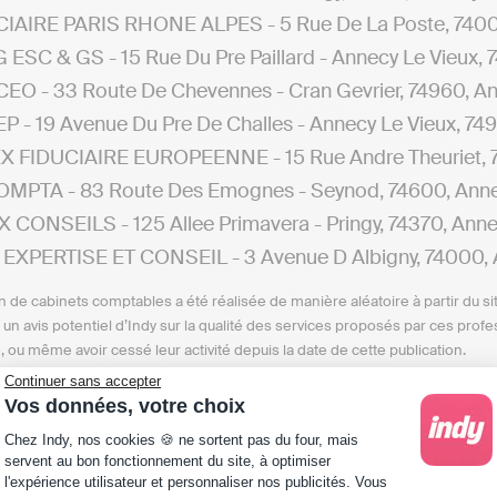
IAIRE PARIS RHONE ALPES - 5 Rue De La Poste, 7400
ESC & GS - 15 Rue Du Pre Paillard - Annecy Le Vieux, 
EO - 33 Route De Chevennes - Cran Gevrier, 74960, A
P - 19 Avenue Du Pre De Challes - Annecy Le Vieux, 74
X FIDUCIAIRE EUROPEENNE - 15 Rue Andre Theuriet, 
OMPTA - 83 Route Des Emognes - Seynod, 74600, Ann
 CONSEILS - 125 Allee Primavera - Pringy, 74370, Ann
EXPERTISE ET CONSEIL - 3 Avenue D Albigny, 74000,
n de cabinets comptables a été réalisée de manière aléatoire à partir du si
n un avis potentiel d’Indy sur la qualité des services proposés par ces pr
e, ou même avoir cessé leur activité depuis la date de cette publication.
Continuer sans accepter
uhaitez trouver un cabinet comptable dans une ville au
Vos données, votre choix
ttront de trouver des renseignements sur les différent
Plateforme de Gestion du Consentement : Personna
Chez Indy, nos cookies 🍪 ne sortent pas du four, mais
servent au bon fonctionnement du site, à optimiser
l'expérience utilisateur et personnaliser nos publicités. Vous