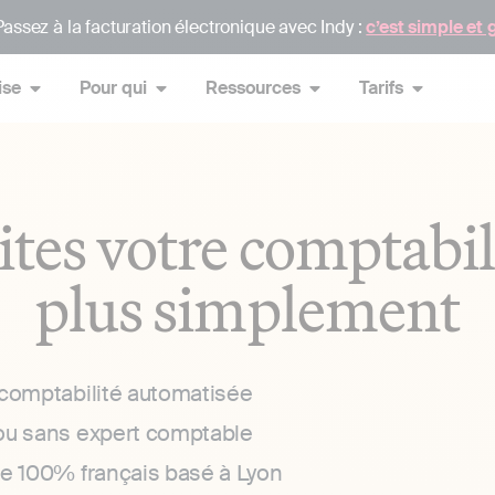
assez à la facturation électronique avec Indy :
c’est simple et 
ise
Pour qui
Ressources
Tarifs
ites votre comptabil
plus simplement
 comptabilité automatisée
ou sans expert comptable
ce 100% français basé à Lyon