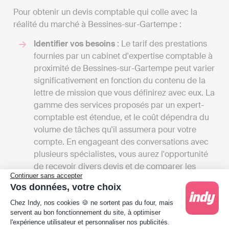
Pour obtenir un devis comptable qui colle avec la
réalité du marché à Bessines-sur-Gartempe :
Identifier vos besoins
: Le tarif des prestations
fournies par un cabinet d'expertise comptable à
proximité de Bessines-sur-Gartempe peut varier
significativement en fonction du contenu de la
lettre de mission que vous définirez avec eux. La
gamme des services proposés par un expert-
comptable est étendue, et le coût dépendra du
volume de tâches qu'il assumera pour votre
compte. En engageant des conversations avec
plusieurs spécialistes, vous aurez l'opportunité
de recevoir divers devis et de comparer les
Continuer sans accepter
tarifs en fonction des services offerts. Cela vous
Vos données, votre choix
permettra également d'avoir une vision
Plateforme de Gestion du Consentement : Person
complète des différentes prestations
Chez Indy, nos cookies 🍪 ne sortent pas du four, mais
servent au bon fonctionnement du site, à optimiser
disponibles à Bessines-sur-Gartempe.
l'expérience utilisateur et personnaliser nos publicités.
Les tarifs
: Les tarifs associés aux services des