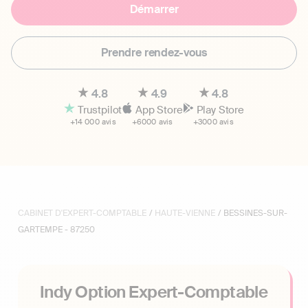
Démarrer
Prendre rendez-vous
4.8
4.9
4.8
Trustpilot
App Store
Play Store
+14 000 avis
+6000 avis
+3000 avis
CABINET D'EXPERT-COMPTABLE
/
HAUTE-VIENNE
/ BESSINES-SUR-
GARTEMPE - 87250
Indy Option Expert-Comptable