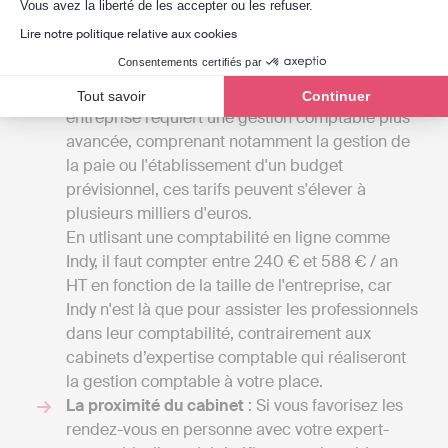
Axeptio consent
Vous avez la liberté de les accepter ou les refuser.
cabinets d'experts-comptables de la Haute-
Lire notre politique relative aux cookies
Vienne peuvent débuter à partir de 1000 à
Consentements certifiés par
2000 euros par an pour des petites missions
confiées à un comptable indépendant. Si votre
Tout savoir
Continuer
entreprise requiert une gestion comptable plus
avancée, comprenant notamment la gestion de
la paie ou l'établissement d'un budget
prévisionnel, ces tarifs peuvent s'élever à
plusieurs milliers d'euros.
En utlisant une comptabilité en ligne comme
Indy, il faut compter entre 240 € et 588 € / an
HT en fonction de la taille de l'entreprise, car
Indy n'est là que pour assister les professionnels
dans leur comptabilité, contrairement aux
cabinets d’expertise comptable qui réaliseront
la gestion comptable à votre place.
La proximité du cabinet
: Si vous favorisez les
rendez-vous en personne avec votre expert-