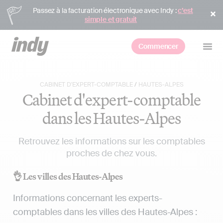
Passez à la facturation électronique avec Indy :
c’est
simple et gratuit
Commencer
CABINET D'EXPERT-COMPTABLE
/
HAUTES-ALPES
Cabinet d'expert-comptable
dans les Hautes-Alpes
Retrouvez les informations sur les comptables
proches de chez vous.
👌 Les villes des Hautes-Alpes
Informations concernant les experts-
comptables dans les villes des Hautes-Alpes :