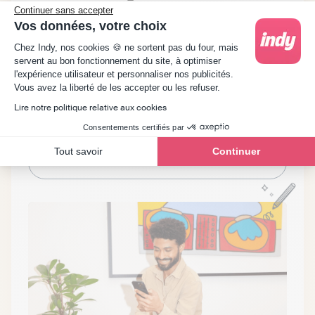
Continuer sans accepter
Comme plus de 400 000 indépendants,
Vos données, votre choix
Plateforme de Gestion du Consentement : Person
découvrez la comptabilité ultra-simple et
Chez Indy, nos cookies 🍪 ne sortent pas du four, mais
servent au bon fonctionnement du site, à optimiser
automatisée.
l'expérience utilisateur et personnaliser nos publicités.
Axeptio consent
Vous avez la liberté de les accepter ou les refuser.
Lire notre politique relative aux cookies
Démarrer
Consentements certifiés par
Tout savoir
Continuer
Prendre rendez-vous