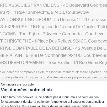
RTS ASSOCIES FRANCILIENS - 45 Boulevard Georges 
LYS - 1 Rue Lambrechts, 92400, Courbevoie
Y CONSULTING GROUP - La Defense 2 - 40 Terrasse De
S-EXPERTISE - 110 Esplanade General De Gaulle, 9240
GCMS - Tour Eqho - 2 Avenue Gambetta - Courbevoie
T CHRISTOPHE - 1 Place Des Reflets, 92400, Courbevo
RTISE COMPTABLE DE LA DEFENSE - 42 Avenue De L A
IER ALAIN - 9 Rue De Normandie, 92400, Courbevoie
S DEVELOPPEMENT - Tour Exaltis - 61 Rue Henri Regn
n de cabinets comptables a été réalisée de manière aléatoire à partir du si
n un avis potentiel d’Indy sur la qualité des services proposés par ces pr
e, ou même avoir cessé leur activité depuis la date de cette publication.
Continuer sans accepter
Vos données, votre choix
erchez un cabinet comptable aux alentours de Courbev
Plateforme de Gestion du Consentement : Personna
Chez Indy, nos cookies 🍪 ne sortent pas du four, mais servent au bon
donner des détails sur les cabinets d'experts-comptables
fonctionnement du site, à optimiser l'expérience utilisateur et personnaliser
nos publicités. Vous avez la liberté de les accepter ou les refuser.