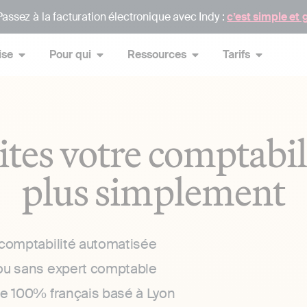
assez à la facturation électronique avec Indy :
c’est simple et 
ise
Pour qui
Ressources
Tarifs
ites votre comptabil
plus simplement
 comptabilité automatisée
ou sans expert comptable
ce 100% français basé à Lyon