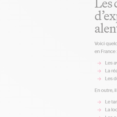
Les 
d’ex
alen
Voici quel
en France 
Les av
La réa
Les d
En outre, i
Le ta
La loc