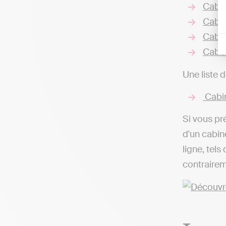
Cabin
Cabi
Cabin
Cabin
Une liste 
Cabin
Si vous pr
d'un cabin
ligne, tel
contrairem