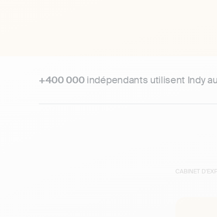
+400 000
indépendants utilisent Indy a
CABINET D'E