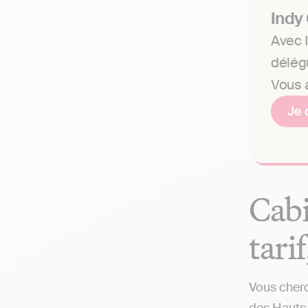
Indy
Avec I
délég
Vous a
Je 
Cabi
tari
Vous cherc