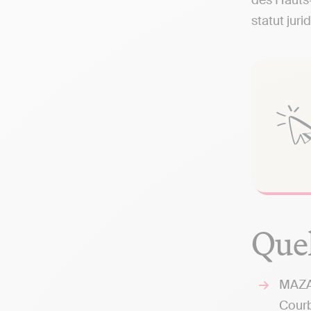
des Hauts-
statut juri
Quel
MAZAR
Cour