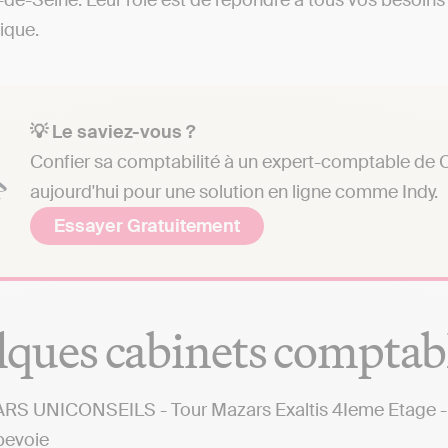
de-Seine. Leur rôle est de répondre à tous vos besoins 
dique.
💡 Le saviez-vous ?
Confier sa comptabilité à un expert-comptable de C
aujourd'hui pour une solution en ligne comme Indy.
Essayer Gratuitement
ques cabinets comptab
S UNICONSEILS - Tour Mazars Exaltis 4Ieme Etage - 6
bevoie