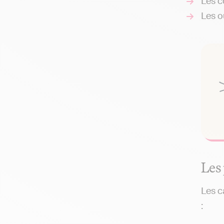
Les c
Les ou
Les
Les c
: