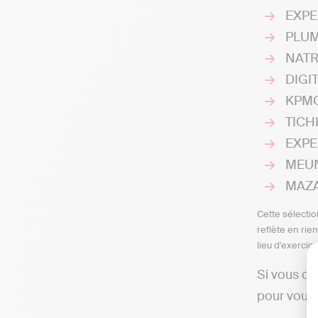
EXPE
PLUMA
NATRA
DIGIT
KPMG 
TICHI
EXPE
MEUN
MAZAR
Cette sélectio
reflète en rie
lieu d'exercic
Si vous ch
pour vous 