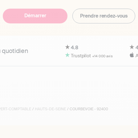
Démarrer
Prendre rendez-vous
4.8
4
u quotidien
Trustpilot
A
+14 000 avis
XPERT-COMPTABLE
/
HAUTS-DE-SEINE
/ COURBEVOIE - 92400