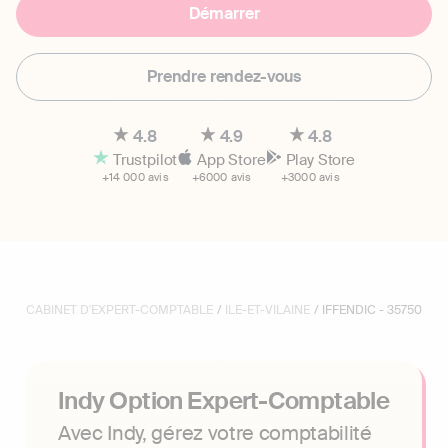
Démarrer
Prendre rendez-vous
4.8
4.9
4.8
Trustpilot
App Store
Play Store
+14 000 avis
+6000 avis
+3000 avis
CABINET D'EXPERT-COMPTABLE
/
ILE-ET-VILAINE
/ IFFENDIC - 35750
Indy Option Expert-Comptable
Avec Indy, gérez votre comptabilité