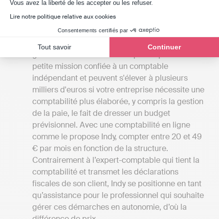
Axeptio consent
Vous avez la liberté de les accepter ou les refuser.
globale des différents services disponibles à
Lire notre politique relative aux cookies
Iffendic.
Les tarifs
: Les frais des cabinets d'expertise
Consentements certifiés par
comptable en Ile-et-Vilaine débutent
Tout savoir
Continuer
généralement à 1000 euros par an pour une
petite mission confiée à un comptable
indépendant et peuvent s'élever à plusieurs
milliers d'euros si votre entreprise nécessite une
comptabilité plus élaborée, y compris la gestion
de la paie, le fait de dresser un budget
prévisionnel. Avec une comptabilité en ligne
comme le propose Indy, compter entre 20 et 49
€ par mois en fonction de la structure.
Contrairement à l’expert-comptable qui tient la
comptabilité et transmet les déclarations
fiscales de son client, Indy se positionne en tant
qu’assistance pour le professionnel qui souhaite
gérer ces démarches en autonomie, d’où la
différence de prix.