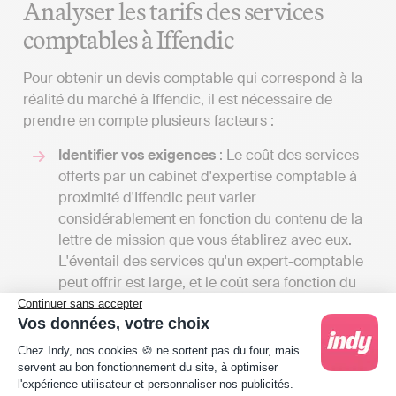
Analyser les tarifs des services
comptables à Iffendic
Pour obtenir un devis comptable qui correspond à la
réalité du marché à Iffendic, il est nécessaire de
prendre en compte plusieurs facteurs :
Identifier vos exigences
: Le coût des services
offerts par un cabinet d'expertise comptable à
proximité d'Iffendic peut varier
considérablement en fonction du contenu de la
lettre de mission que vous établirez avec eux.
L'éventail des services qu'un expert-comptable
peut offrir est large, et le coût sera fonction du
volume de tâches qu'il assumera pour vous. En
Continuer sans accepter
Vos données, votre choix
dialoguant avec plusieurs spécialistes, vous
Plateforme de Gestion du Consentement : Person
aurez l'occasion de recevoir différents devis et
Chez Indy, nos cookies 🍪 ne sortent pas du four, mais
de comparer les tarifs en regard des services
servent au bon fonctionnement du site, à optimiser
l'expérience utilisateur et personnaliser nos publicités.
offerts. Cela vous donnera aussi une vision