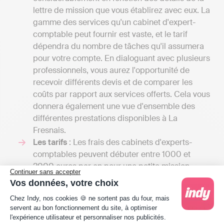
lettre de mission que vous établirez avec eux. La
gamme des services qu'un cabinet d'expert-
comptable peut fournir est vaste, et le tarif
dépendra du nombre de tâches qu'il assumera
pour votre compte. En dialoguant avec plusieurs
professionnels, vous aurez l'opportunité de
recevoir différents devis et de comparer les
coûts par rapport aux services offerts. Cela vous
donnera également une vue d'ensemble des
différentes prestations disponibles à La
Fresnais.
Les tarifs
: Les frais des cabinets d'experts-
comptables peuvent débuter entre 1000 et
2000 euros par an pour une petite mission
Continuer sans accepter
confiée à un comptable indépendant et
Vos données, votre choix
atteindre plusieurs milliers d'euros si votre
Plateforme de Gestion du Consentement : Person
Chez Indy, nos cookies 🍪 ne sortent pas du four, mais
entreprise nécessite une comptabilité plus
servent au bon fonctionnement du site, à optimiser
complexe, incluant la gestion de la paie ou
l'expérience utilisateur et personnaliser nos publicités.