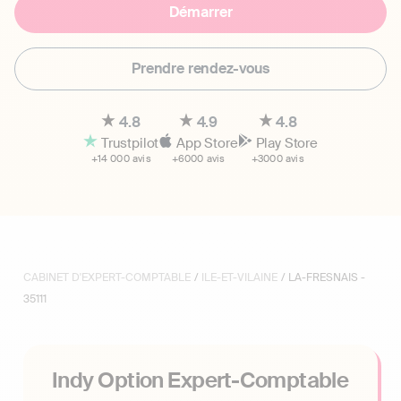
Démarrer
Prendre rendez-vous
4.8
4.9
4.8
Trustpilot
App Store
Play Store
+14 000 avis
+6000 avis
+3000 avis
CABINET D'EXPERT-COMPTABLE
/
ILE-ET-VILAINE
/ LA-FRESNAIS -
35111
Indy Option Expert-Comptable