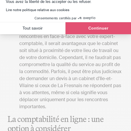
Axeptio consent
l'établissement d'un budget prévisionnel. Avec
Vous avez la liberté de les accepter ou les refuser.
Indy, vous pouvez gérer votre comptabilité et
Lire notre politique relative aux cookies
soumettre vos déclarations fiscales en ligne à
Consentements certifiés par
partir de 20 € HT par mois.
Tout savoir
Continuer
La localisation du cabinet
: Si vous préférez les
rencontres en face-à-face avec votre expert-
comptable, il serait avantageux que le cabinet
soit situé à proximité de votre lieu de travail ou
de votre domicile. Cependant, il ne faudrait pas
compromettre la qualité du service au profit de
la commodité. Parfois, il peut être plus judicieux
de demander un devis à un cabinet d'Ile-et-
Vilaine si ceux de La Fresnais ne répondent pas
à vos attentes, même si cela signifie vous
déplacer uniquement pour les rencontres
importantes.
La comptabilité en ligne : une
option à considérer