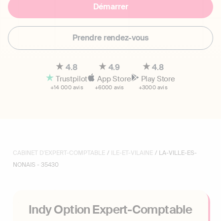
Démarrer
Prendre rendez-vous
4.8
4.9
4.8
Trustpilot
App Store
Play Store
+14 000 avis
+6000 avis
+3000 avis
CABINET D'EXPERT-COMPTABLE
/
ILE-ET-VILAINE
/ LA-VILLE-ES-
NONAIS - 35430
Indy Option Expert-Comptable