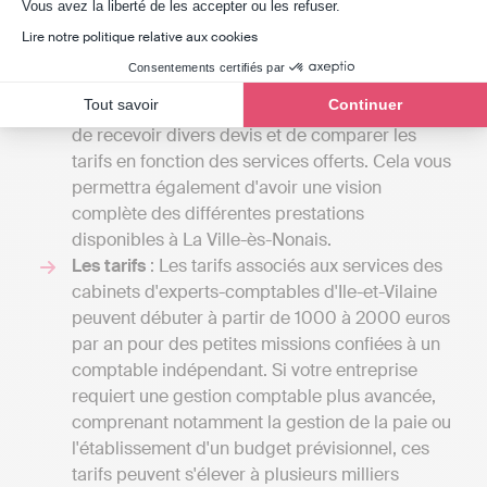
Axeptio consent
gamme des services proposés par un expert-
Vous avez la liberté de les accepter ou les refuser.
comptable est étendue, et le coût dépendra du
Lire notre politique relative aux cookies
volume de tâches qu'il assumera pour votre
Consentements certifiés par
compte. En engageant des conversations avec
Tout savoir
Continuer
plusieurs spécialistes, vous aurez l'opportunité
de recevoir divers devis et de comparer les
tarifs en fonction des services offerts. Cela vous
permettra également d'avoir une vision
complète des différentes prestations
disponibles à La Ville-ès-Nonais.
Les tarifs
: Les tarifs associés aux services des
cabinets d'experts-comptables d'Ile-et-Vilaine
peuvent débuter à partir de 1000 à 2000 euros
par an pour des petites missions confiées à un
comptable indépendant. Si votre entreprise
requiert une gestion comptable plus avancée,
comprenant notamment la gestion de la paie ou
l'établissement d'un budget prévisionnel, ces
tarifs peuvent s'élever à plusieurs milliers