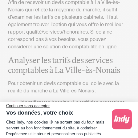
Afin de recevoir un devis comptable à La Ville-ès-
Nonais qui reflète la moyenne du marché, il suffit
d'examiner les tarifs de plusieurs cabinets. Il faut
également trouver l'option qui vous offre le meilleur
rapport qualité/services/honoraires. Si cela ne
correspond pas à vos besoins, vous pouvez
considérer une solution de comptabilité en ligne.
Analyser les tarifs des services
comptables à La Ville-ès-Nonais
Pour obtenir un devis comptable qui colle avec la
réalité du marché à La Ville-ès-Nonais :
Identifier vos besoins
: Le tarif des prestations
Continuer sans accepter
fournies par un cabinet d'expertise comptable à
Vos données, votre choix
proximité de La Ville-ès-Nonais peut varier
Plateforme de Gestion du Consentement : Person
Chez Indy, nos cookies 🍪 ne sortent pas du four, mais
significativement en fonction du contenu de la
servent au bon fonctionnement du site, à optimiser
lettre de mission que vous définirez avec eux. La
l'expérience utilisateur et personnaliser nos publicités.