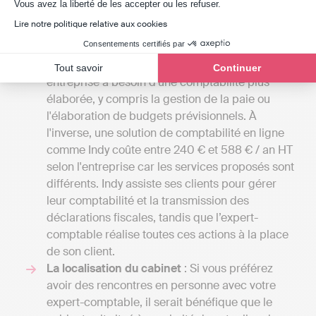
Axeptio consent
Vous avez la liberté de les accepter ou les refuser.
d'expertise comptable en France commencent
Lire notre politique relative aux cookies
généralement à 1000 euros par an pour une
Consentements certifiés par
petite mission confiée à un comptable
indépendant et aller jusqu'à 4000 euros si votre
Tout savoir
Continuer
entreprise a besoin d'une comptabilité plus
élaborée, y compris la gestion de la paie ou
l'élaboration de budgets prévisionnels. À
l'inverse, une solution de comptabilité en ligne
comme Indy coûte entre 240 € et 588 € / an HT
selon l'entreprise car les services proposés sont
différents. Indy assiste ses clients pour gérer
leur comptabilité et la transmission des
déclarations fiscales, tandis que l’expert-
comptable réalise toutes ces actions à la place
de son client.
La localisation du cabinet
: Si vous préférez
avoir des rencontres en personne avec votre
expert-comptable, il serait bénéfique que le