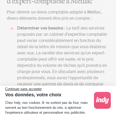
d’expert-comptable à Meillac
Pour obtenir un devis comptable adapté à Meillac,
divers éléments doivent être pris en compte :
Déterminer vos besoins
: Le tarif des services
proposés par un cabinet d'expertise comptable
peut varier considérablement en fonction du
détail de la lettre de mission que vous établirez
avec eux. La variété des services qu'un expert-
comptable peut offrir est vaste, et le prix
dépendra du volume de tâches qu'il prendra en
charge pour vous. En discutant avec plusieurs
professionnels, vous aurez l'opportunité de
recevoir une gamme de devis et de comparer
Continuer sans accepter
les prix par rapport aux services offerts. Cela
Vos données, votre choix
vous permettra également d'avoir une vue
Plateforme de Gestion du Consentement : Person
d'ensemble des différents services proposés à
Chez Indy, nos cookies 🍪 ne sortent pas du four, mais
servent au bon fonctionnement du site, à optimiser
Meillac.
l'expérience utilisateur et personnaliser nos publicités.
Comparer les tarifs
: Les frais des cabinets