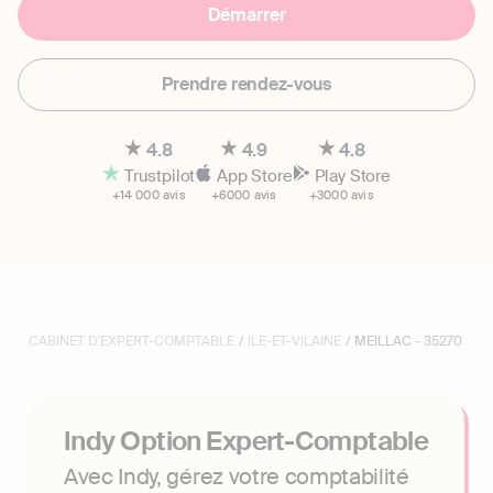
Démarrer
Prendre rendez-vous
4.8
4.9
4.8
Trustpilot
App Store
Play Store
+14 000 avis
+6000 avis
+3000 avis
CABINET D'EXPERT-COMPTABLE
/
ILE-ET-VILAINE
/ MEILLAC - 35270
Indy Option Expert-Comptable
Avec Indy, gérez votre comptabilité