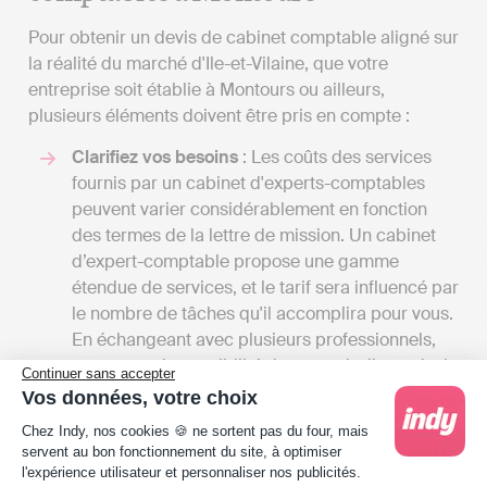
Pour obtenir un devis de cabinet comptable aligné sur
la réalité du marché d'Ile-et-Vilaine, que votre
entreprise soit établie à Montours ou ailleurs,
plusieurs éléments doivent être pris en compte :
Clarifiez vos besoins
: Les coûts des services
fournis par un cabinet d'experts-comptables
peuvent varier considérablement en fonction
des termes de la lettre de mission. Un cabinet
d’expert-comptable propose une gamme
étendue de services, et le tarif sera influencé par
le nombre de tâches qu'il accomplira pour vous.
En échangeant avec plusieurs professionnels,
vous aurez la possibilité de recevoir divers devis
Continuer sans accepter
et de comparer les tarifs en fonction des
Vos données, votre choix
services offerts. Cela vous offrira également une
Plateforme de Gestion du Consentement : Person
Chez Indy, nos cookies 🍪 ne sortent pas du four, mais
vue d'ensemble des différentes prestations
servent au bon fonctionnement du site, à optimiser
disponibles à Montours.
l'expérience utilisateur et personnaliser nos publicités.