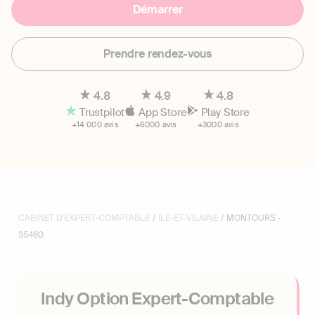
Démarrer
Prendre rendez-vous
4.8
4.9
4.8
Trustpilot
App Store
Play Store
+14 000 avis
+6000 avis
+3000 avis
CABINET D'EXPERT-COMPTABLE
/
ILE-ET-VILAINE
/ MONTOURS -
35460
Indy Option Expert-Comptable