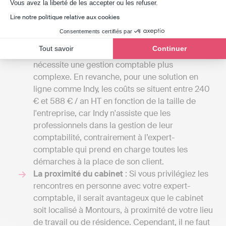
Axeptio consent
Vous avez la liberté de les accepter ou les refuser.
Comparez les tarifs
: Les honoraires des
cabinets d'expertise comptable peuvent varier
Lire notre politique relative aux cookies
de 50 euros par mois pour de petites missions
Consentements certifiés par
confiées à un comptable indépendant à
Tout savoir
Continuer
plusieurs milliers d'euros si votre entreprise
nécessite une gestion comptable plus
complexe. En revanche, pour une solution en
ligne comme Indy, les coûts se situent entre 240
€ et 588 € / an HT en fonction de la taille de
l'entreprise, car Indy n'assiste que les
professionnels dans la gestion de leur
comptabilité, contrairement à l’expert-
comptable qui prend en charge toutes les
démarches à la place de son client.
La proximité du cabinet
: Si vous privilégiez les
rencontres en personne avec votre expert-
comptable, il serait avantageux que le cabinet
soit localisé à Montours, à proximité de votre lieu
de travail ou de résidence. Cependant, il ne faut