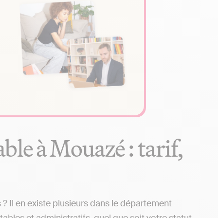
le à Mouazé : tarif,
 Il en existe plusieurs dans le département