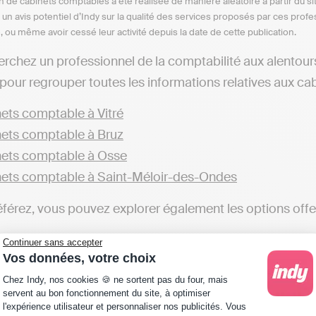
n de cabinets comptables a été réalisée de manière aléatoire à partir du si
n un avis potentiel d’Indy sur la qualité des services proposés par ces pr
e, ou même avoir cessé leur activité depuis la date de cette publication.
erchez un professionnel de la comptabilité aux alentou
pour regrouper toutes les informations relatives aux cab
ets comptable à Vitré
ets comptable à Bruz
ets comptable à Osse
ets comptable à Saint-Méloir-des-Ondes
éférez, vous pouvez explorer également les options offert
ets comptable en Ile-et-Vilaine
Continuer sans accepter
Vos données, votre choix
éférez avoir une autonomie totale dans la gestion de votr
Plateforme de Gestion du Consentement : Personna
Chez Indy, nos cookies 🍪 ne sortent pas du four, mais
les, telles d'Indy. Ces solutions vous permettent de pre
servent au bon fonctionnement du site, à optimiser
l'expérience utilisateur et personnaliser nos publicités. Vous
 une indépendance dans la gestion comptable, une altern