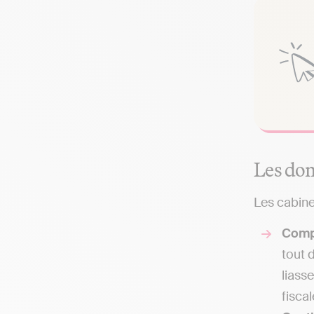
Les dom
Les cabine
Comp
tout 
liass
fisca