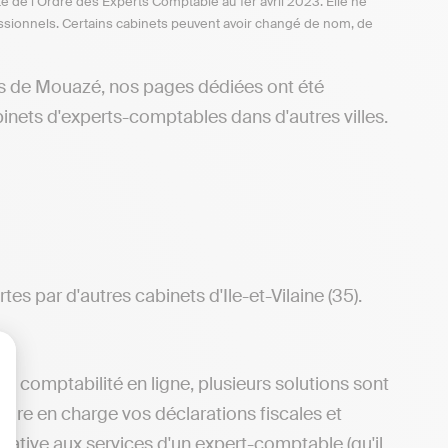
te de l’Ordre des Experts Comptable au 1er avril 2023. Elle ne
ofessionnels. Certains cabinets peuvent avoir changé de nom, de
rs de Mouazé, nos pages dédiées ont été
inets d'experts-comptables dans d'autres villes.
es par d'autres cabinets d'Ile-et-Vilaine (35).
e comptabilité en ligne, plusieurs solutions sont
lisez vos Options
ndre en charge vos déclarations fiscales et
ative aux services d'un expert-comptable (qu'il