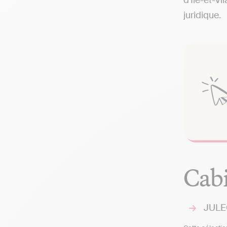
d'Ile-et-Vi
juridique.
Cabi
JULEO