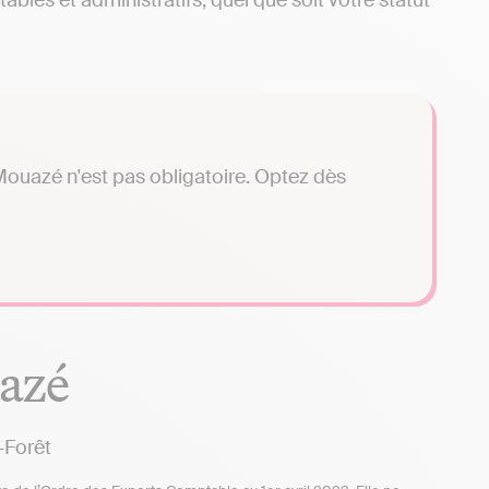
ables et administratifs, quel que soit votre statut
ouazé n'est pas obligatoire. Optez dès
azé
-Forêt