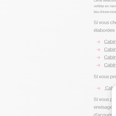
Cette sélectio
reflète en rie
lieu d'exercic
Si vous ch
élaborées 
Cabin
Cabin
Cabin
Cabin
Si vous pr
Cabin
Si vous pr
envisageab
d'acquérir