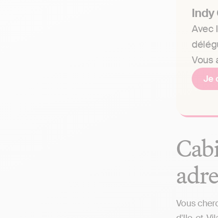
Indy
Avec I
délég
Vous a
Je 
Cabi
adre
Vous cherc