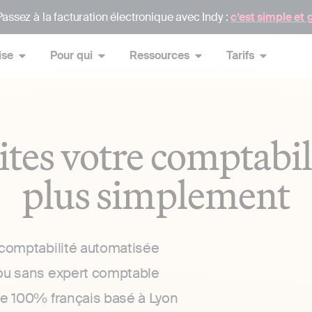
assez à la facturation électronique avec Indy :
c’est simple et 
ise
Pour qui
Ressources
Tarifs
ites votre comptabil
plus simplement
 comptabilité automatisée
ou sans expert comptable
ce 100% français basé à Lyon