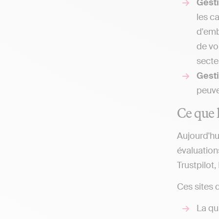
Gest
les c
d'emb
de vo
secteu
Gesti
peuven
Ce que l
Aujourd'hu
évaluation
Trustpilot
Ces sites 
La qua