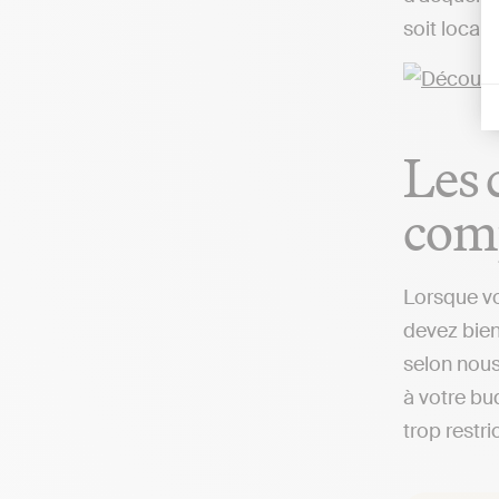
soit local
Les 
comp
Lorsque vo
devez bien
selon nous
à votre bud
trop restri