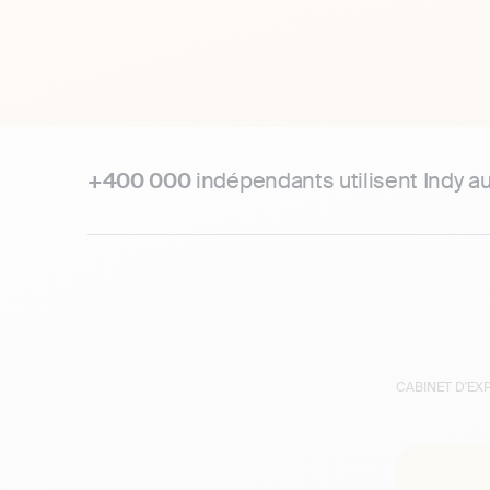
+400 000
indépendants utilisent Indy a
CABINET D'E