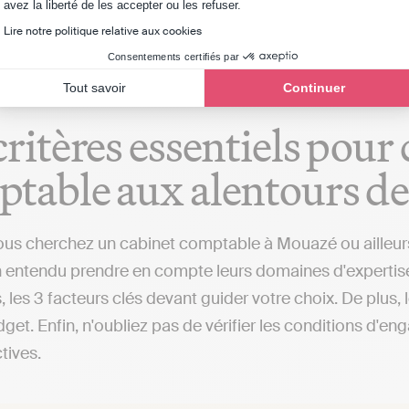
Axeptio consent
avez la liberté de les accepter ou les refuser.
isé aux environs de Mouazé ou dans d'autres villes), qui
Lire notre politique relative aux cookies
Consentements certifiés par
Tout savoir
Continuer
critères essentiels pour
table aux alentours d
us cherchez un cabinet comptable à Mouazé ou ailleurs, 
 entendu prendre en compte leurs domaines d'expertise, le
, les 3 facteurs clés devant guider votre choix. De plus,
get. Enfin, n'oubliez pas de vérifier les conditions d'en
ctives.