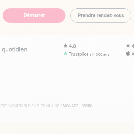
Démarrer
Prendre rendez-vous
4.8
4
u quotidien
Trustpilot
A
+14 000 avis
XPERT-COMPTABLE
/
ILE-ET-VILAINE
/ MOUAZE - 35250