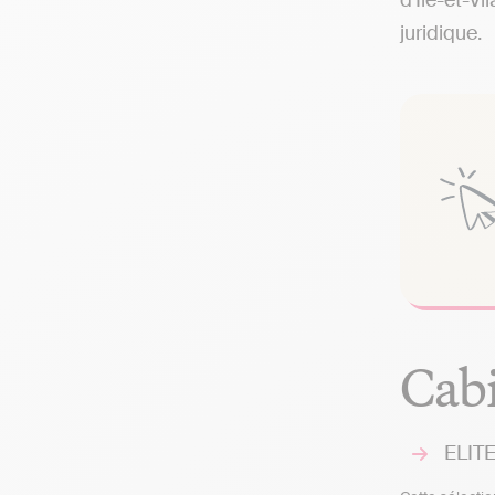
d'Ile-et-Vi
juridique.
Cabi
ELITE