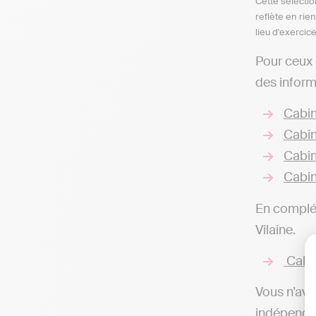
Cette sélectio
reflète en rie
lieu d'exercic
Pour ceux 
des inform
Cabin
Cabin
Cabin
Cabin
En complém
Vilaine.
Cabin
Vous n’ave
indépendan