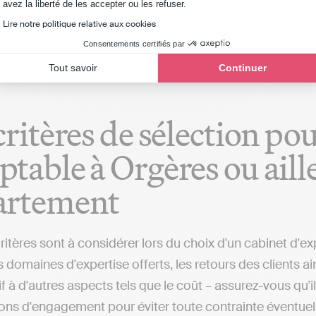
Axeptio consent
avez la liberté de les accepter ou les refuser.
 de transmettre les déclarations fiscales en toute auto
Lire notre politique relative aux cookies
 à l’inverse des cabinets comptables qui réaliseront c
Consentements certifiés par
Tout savoir
Continuer
critères de sélection po
table à Orgères ou aill
artement
ritères sont à considérer lors du choix d'un cabinet d'ex
 domaines d'expertise offerts, les retours des clients a
if à d'autres aspects tels que le coût – assurez-vous qu'
ions d'engagement pour éviter toute contrainte éventuel