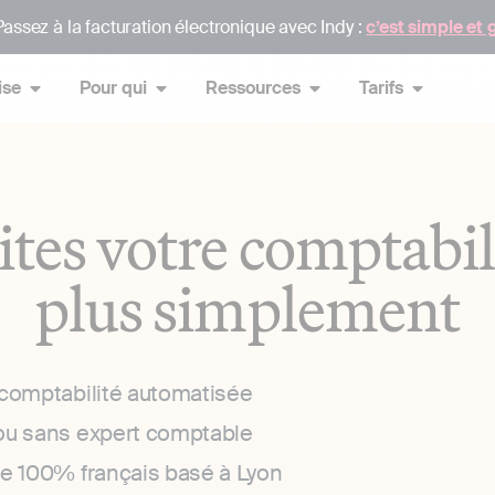
assez à la facturation électronique avec Indy :
c’est simple et 
ise
Pour qui
Ressources
Tarifs
ites votre comptabil
plus simplement
 comptabilité automatisée
ou sans expert comptable
ce 100% français basé à Lyon