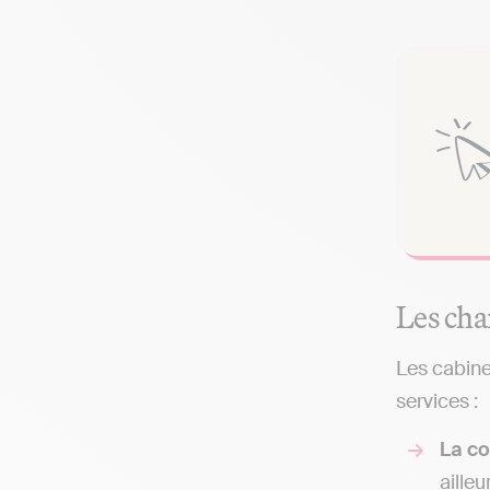
Les cha
Les cabine
services :
La co
ailleu