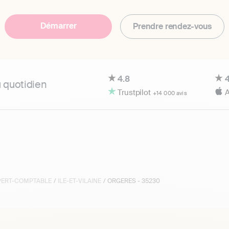
Démarrer
Prendre rendez-vous
4.8
4
u quotidien
Trustpilot
A
+14 000 avis
XPERT-COMPTABLE
/
ILE-ET-VILAINE
/ ORGERES - 35230