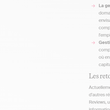
La g
domai
envis
compt
l'emp
Gesti
compt
où en
capit
Les reto
Actuelleme
d'autres ré
Reviews, u
information