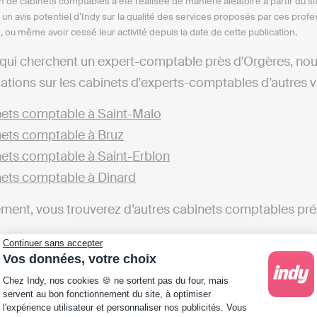
n de cabinets comptables a été réalisée de manière aléatoire à partir du si
n un avis potentiel d’Indy sur la qualité des services proposés par ces pr
e, ou même avoir cessé leur activité depuis la date de cette publication.
qui cherchent un expert-comptable près d'Orgères, no
ations sur les cabinets d'experts-comptables d’autres vil
ets comptable à Saint-Malo
ets comptable à Bruz
ets comptable à Saint-Erblon
ets comptable à Dinard
ent, vous trouverez d’autres cabinets comptables prése
Continuer sans accepter
Vos données, votre choix
ets comptable en Ile-et-Vilaine
Plateforme de Gestion du Consentement : Personna
Chez Indy, nos cookies 🍪 ne sortent pas du four, mais
z pas nécessairement besoin d’un cabinet d’expert-compt
servent au bon fonctionnement du site, à optimiser
l'expérience utilisateur et personnaliser nos publicités. Vous
t. Il est tout à fait légal de gérer soi-même sa comptab