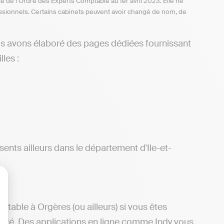
te de l’Ordre des Experts Comptable au 1er avril 2023. Elle ne
ofessionnels. Certains cabinets peuvent avoir changé de nom, de
us avons élaboré des pages dédiées fournissant
les :
nts ailleurs dans le département d'Ile-et-
lisez vos Options
able à Orgères (ou ailleurs) si vous êtes
ilité. Des applications en ligne comme Indy vous