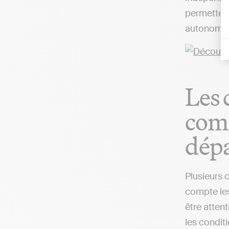
permettent
autonomie,
Les 
comp
dép
Plusieurs c
compte les
être attent
les condit