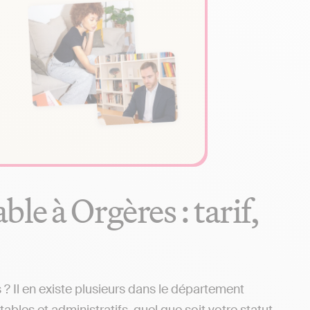
le à Orgères : tarif,
 Il en existe plusieurs dans le département