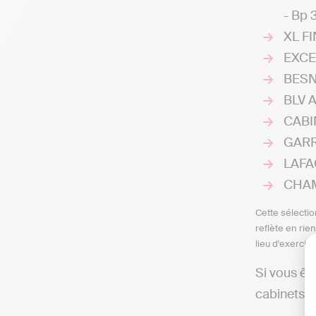
- Bp 
XL FI
EXCEL
BESNA
BLV A
CABIN
GARRE
LAFAC
CHAMP
Cette sélectio
reflète en rie
lieu d'exercic
Si vous êt
cabinets d