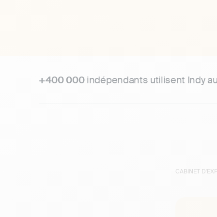
+400 000
indépendants utilisent Indy a
CABINET D'E