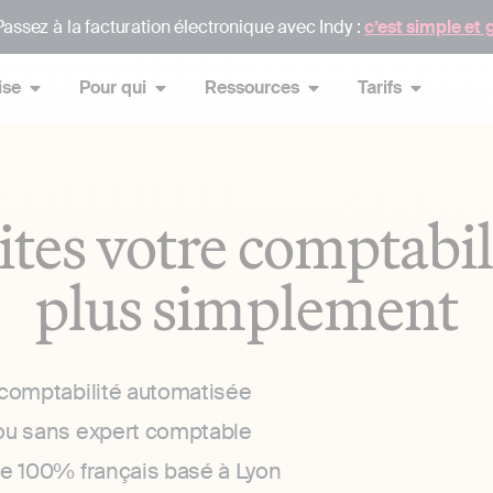
assez à la facturation électronique avec Indy :
c’est simple et 
ise
Pour qui
Ressources
Tarifs
ites votre comptabil
plus simplement
 comptabilité automatisée
ou sans expert comptable
ce 100% français basé à Lyon