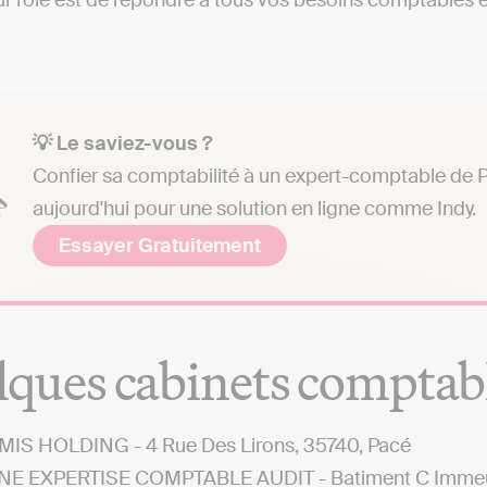
eur rôle est de répondre à tous vos besoins comptables et
💡 Le saviez-vous ?
Confier sa comptabilité à un expert-comptable de P
aujourd'hui pour une solution en ligne comme Indy.
Essayer Gratuitement
ques cabinets comptabl
IS HOLDING - 4 Rue Des Lirons, 35740, Pacé
E EXPERTISE COMPTABLE AUDIT - Batiment C Immeuble