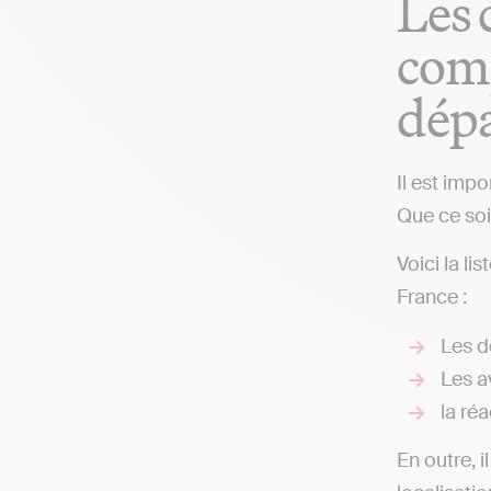
Les 
comp
dép
Il est imp
Que ce soit
Voici la li
France :
Les d
Les av
la réa
En outre, i