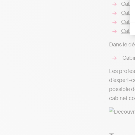
Cabin
Cabin
Cabin
Cabin
Dans le dé
Cabin
Les profes
d’expert-co
possible d
cabinet co