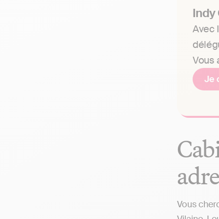
Indy
Avec I
délég
Vous a
Je 
Cabi
adre
Vous cherc