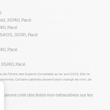
é
vid, 35740, Pacé
40, Pacé
54125, 35741, Pacé
40, Pacé
 35740, Pacé
te de l’Ordre des Experts Comptable au 1er avril 2023. Elle ne
ofessionnels. Certains cabinets peuvent avoir changé de nom, de
s avons créé des listes non exhaustives sur les
lisez vos Options