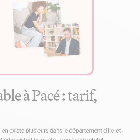
e à Pacé : tarif,
en existe plusieurs dans le département d'Ile-et-