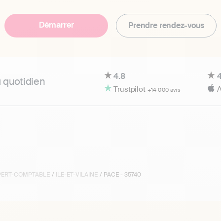
Démarrer
Prendre rendez-vous
4.8
4
u quotidien
Trustpilot
A
+14 000 avis
XPERT-COMPTABLE
/
ILE-ET-VILAINE
/ PACE - 35740