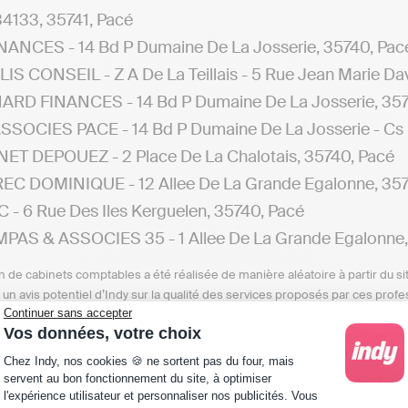
34133, 35741, Pacé
NANCES - 14 Bd P Dumaine De La Josserie, 35740, Pac
IS CONSEIL - Z A De La Teillais - 5 Rue Jean Marie Da
RD FINANCES - 14 Bd P Dumaine De La Josserie, 357
SSOCIES PACE - 14 Bd P Dumaine De La Josserie - Cs 
ET DEPOUEZ - 2 Place De La Chalotais, 35740, Pacé
C DOMINIQUE - 12 Allee De La Grande Egalonne, 357
 - 6 Rue Des Iles Kerguelen, 35740, Pacé
AS & ASSOCIES 35 - 1 Allee De La Grande Egalonne,
n de cabinets comptables a été réalisée de manière aléatoire à partir du si
n un avis potentiel d’Indy sur la qualité des services proposés par ces pr
Continuer sans accepter
e, ou même avoir cessé leur activité depuis la date de cette publication.
Vos données, votre choix
es en quête d'un cabinet comptable proche de Pacé, nou
Plateforme de Gestion du Consentement : Personna
Chez Indy, nos cookies 🍪 ne sortent pas du four, mais
'experts-comptables situés dans différentes villes :
servent au bon fonctionnement du site, à optimiser
l'expérience utilisateur et personnaliser nos publicités. Vous