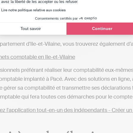
Axeptio consent
avez la liberté de les accepter ou les refuser.
ets comptable à Vitré
Lire notre politique relative aux cookies
ets comptable à Bruz
Consentements certifiés par
ets comptable à L'Hermitage
Tout savoir
Continuer
ets comptable à Sainte-Anne-sur-Vilaine
partement d'Ile-et-Vilaine, vous trouverez également d
ets comptable en Ile-et-Vilaine
sionnels préférant réaliser leur comptabilité eux-mêmes
mptable implanté à Pacé. Avec des solutions en ligne, à l
e gérer sa comptabilité et transmettre ses déclarations f
mptable qui fera toutes ces démarches pour le compte d