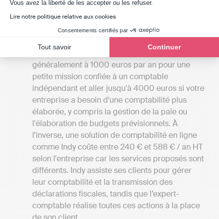
Axeptio consent
Vous avez la liberté de les accepter ou les refuser.
vous permettra également d'avoir une vue
d'ensemble des différents services proposés à
Lire notre politique relative aux cookies
Sens-de-Bretagne.
Consentements certifiés par
Comparer les tarifs
: Les frais des cabinets
Tout savoir
Continuer
d'expertise comptable en France commencent
généralement à 1000 euros par an pour une
petite mission confiée à un comptable
indépendant et aller jusqu'à 4000 euros si votre
entreprise a besoin d'une comptabilité plus
élaborée, y compris la gestion de la paie ou
l'élaboration de budgets prévisionnels. À
l'inverse, une solution de comptabilité en ligne
comme Indy coûte entre 240 € et 588 € / an HT
selon l'entreprise car les services proposés sont
différents. Indy assiste ses clients pour gérer
leur comptabilité et la transmission des
déclarations fiscales, tandis que l’expert-
comptable réalise toutes ces actions à la place
de son client.