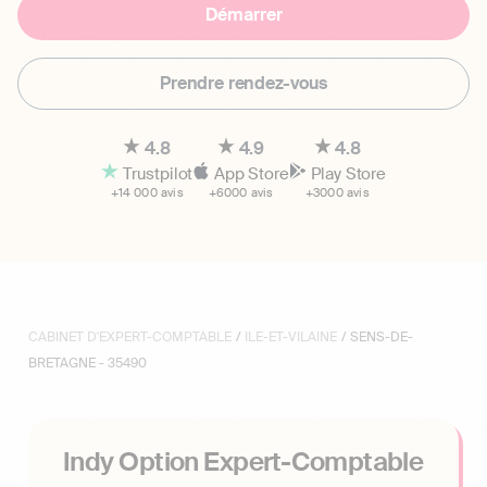
Démarrer
Prendre rendez-vous
4.8
4.9
4.8
Trustpilot
App Store
Play Store
+14 000 avis
+6000 avis
+3000 avis
CABINET D'EXPERT-COMPTABLE
/
ILE-ET-VILAINE
/ SENS-DE-
BRETAGNE - 35490
Indy Option Expert-Comptable