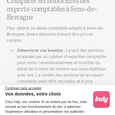
Comparer les honoraires des
experts-comptables à Sens-de-
Bretagne
Pour obtenir un devis comptable adapté à Sens-de-
Bretagne, divers éléments doivent être pris en
compte :
Déterminer vos besoins
: Le tarif des services
proposés par un cabinet d'expertise comptable
peut varier considérablement en fonction du
détail de la lettre de mission que vous établirez
avec eux. La variété des services qu'un expert-
comptable peut offrir est vaste, et le prix
dépendra du volume de tâches qu'il prendra en
Continuer sans accepter
charge pour vous. En discutant avec plusieurs
Vos données, votre choix
professionnels, vous aurez l'opportunité de
Plateforme de Gestion du Consentement : Person
Chez Indy, nos cookies 🍪 ne sortent pas du four, mais
recevoir une gamme de devis et de comparer
servent au bon fonctionnement du site, à optimiser
les prix par rapport aux services offerts. Cela
l'expérience utilisateur et personnaliser nos publicités.