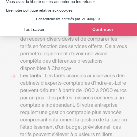
Axeptio consent
gamme des services proposés par un expert-
Vous avez la liberté de les accepter ou les refuser.
comptable est étendue, et le coût dépendra du
Lire notre politique relative aux cookies
volume de tâches qu'il assumera pour votre
Consentements certifiés par
compte. En engageant des conversations avec
Tout savoir
Continuer
plusieurs spécialistes, vous aurez l'opportunité
de recevoir divers devis et de comparer les
tarifs en fonction des services offerts. Cela vous
permettra également d'avoir une vision
complète des différentes prestations
disponibles à Chançay.
Les tarifs
: Les tarifs associés aux services des
cabinets d'experts-comptables d'Indre-et-Loire
peuvent débuter à partir de 1000 à 2000 euros
par an pour des petites missions confiées à un
comptable indépendant. Si votre entreprise
requiert une gestion comptable plus avancée,
comprenant notamment la gestion de la paie ou
l'établissement d'un budget prévisionnel, ces
tarifs peuvent s'élever à plusieurs milliers