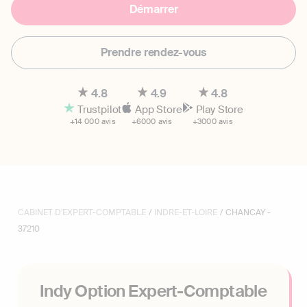
Démarrer
Prendre rendez-vous
4.8
4.9
4.8
Trustpilot
App Store
Play Store
+14 000 avis
+6000 avis
+3000 avis
CABINET D'EXPERT-COMPTABLE
/
INDRE-ET-LOIRE
/ CHANCAY -
37210
Indy Option Expert-Comptable