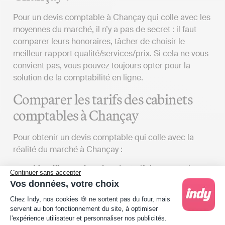
Pour un devis comptable à Chançay qui colle avec les
moyennes du marché, il n’y a pas de secret : il faut
comparer leurs honoraires, tâcher de choisir le
meilleur rapport qualité/services/prix. Si cela ne vous
convient pas, vous pouvez toujours opter pour la
solution de la comptabilité en ligne.
Comparer les tarifs des cabinets
comptables à Chançay
Pour obtenir un devis comptable qui colle avec la
réalité du marché à Chançay :
Identifier vos besoins
: Le tarif des prestations
Continuer sans accepter
fournies par un cabinet d'expertise comptable à
Vos données, votre choix
proximité de Chançay peut varier
Plateforme de Gestion du Consentement : Person
Chez Indy, nos cookies 🍪 ne sortent pas du four, mais
significativement en fonction du contenu de la
servent au bon fonctionnement du site, à optimiser
lettre de mission que vous définirez avec eux. La
l'expérience utilisateur et personnaliser nos publicités.